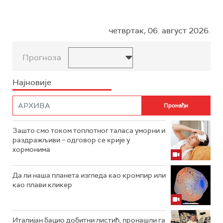
четвртак, 06. август 2026.
Прогноза
Најновије
Зашто смо током топлотног таласа уморни и
раздражљиви – одговор се крије у
хормонима
Да ли наша планета изгледа као кромпир или
као плави кликер
Италијан бацио добитни листић, пронашли га