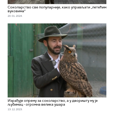
Соколарство све популарније, како управљати „летећим
вуковима“
20. 01. 2024.
Израђује опрему за соколарство, а у дворишту му је
љубимац - огромна велика ушара
13. 12. 2023.