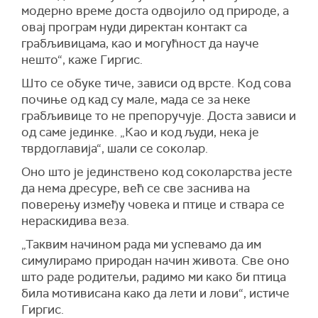
модерно време доста одвојило од природе, а
овај програм нуди директан контакт са
грабљивицама, као и могућност да науче
нешто“, каже Гиргис.
Што се обуке тиче, зависи од врсте. Код сова
почиње од кад су мале, мада се за неке
грабљивице то не препоручује. Доста зависи и
од саме јединке. „Као и код људи, нека је
тврдоглавија“, шали се соколар.
Оно што је јединствено код соколарства јесте
да нема дресуре, већ се све заснива на
поверењу између човека и птице и ствара се
нераскидива веза.
„Таквим начином рада ми успевамо да им
симулирамо природан начин живота. Све оно
што раде родитељи, радимо ми како би птица
била мотивисана како да лети и лови“, истиче
Гиргис.