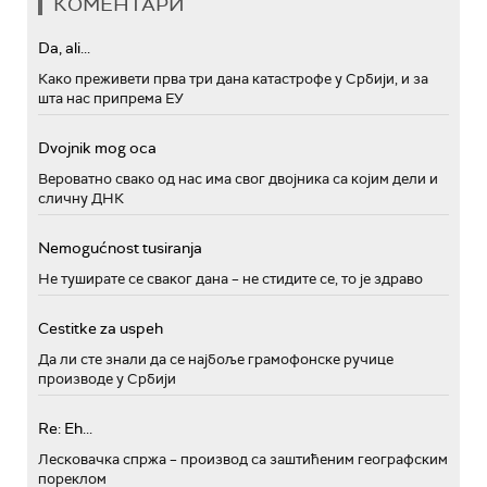
КОМЕНТАРИ
Da, ali...
Како преживети прва три дана катастрофе у Србији, и за
шта нас припрема ЕУ
Dvojnik mog oca
Вероватно свако од нас има свог двојника са којим дели и
сличну ДНК
Nemogućnost tusiranja
Не туширате се сваког дана – не стидите се, то је здраво
Cestitke za uspeh
Да ли сте знали да се најбоље грамофонске ручице
производе у Србији
Re: Eh...
Лесковачка спржа – производ са заштићеним географским
пореклом