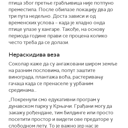
птица због претње грабљивица није потпуно
преместила. После обилазе локацију два до
три пута недељно. Доста зависи и од
временских услова – када је хладно онда
птице улазе у хангаре. Такође, на основу
периода године прави се процена колико
често треба да се долази.
Нераскидива веза
Соколар каже да су ангажовани широм земље
на разним пословима, попут заштите
винограда, плантажа воћа, растеривању
гачаца када се пренаселе у урбаним
срединама…
„Покренули смо едукативни програм у
дунавском парку у Крњачи. Грађани могу да
закажу рођендане, тим билдинге или просто
посетити простор и видети ове предаторе у
слободном лету. То је важно јер нас је