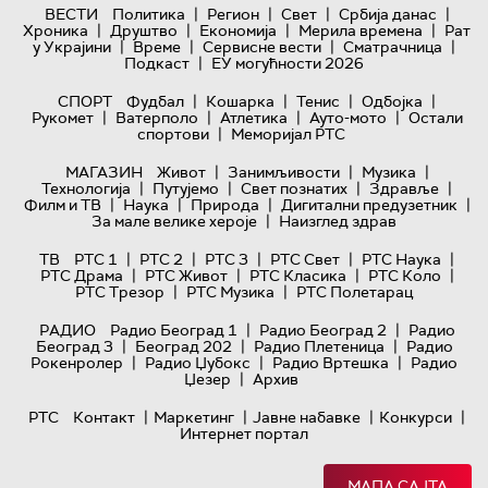
|
|
|
|
ВЕСТИ
Политика
Регион
Свет
Србија данас
|
|
|
|
Хроника
Друштво
Економија
Мерила времена
Рат
|
|
|
|
у Украјини
Време
Сервисне вести
Сматрачница
|
Подкаст
ЕУ могућности 2026
|
|
|
|
СПОРТ
Фудбал
Кошарка
Тенис
Одбојка
|
|
|
|
Рукомет
Ватерполо
Атлетика
Ауто-мото
Остали
|
спортови
Меморијал РТС
|
|
|
МАГАЗИН
Живот
Занимљивости
Музика
|
|
|
|
Технологијa
Путујемо
Свет познатих
Здравље
|
|
|
|
Филм и ТВ
Наука
Природа
Дигитални предузетник
|
За мале велике хероје
Наизглед здрав
|
|
|
|
|
ТВ
РТС 1
РТС 2
РТС 3
РТС Свет
РТС Наука
|
|
|
|
РТС Драма
РТС Живот
РТС Класика
РТС Коло
|
|
РТС Трезор
РТС Музика
РТС Полетарац
|
|
РАДИО
Радио Београд 1
Радио Београд 2
Радио
|
|
|
Београд 3
Београд 202
Радио Плетеница
Радио
|
|
|
Рокенролер
Радио Џубокс
Радио Вртешка
Радио
|
Џезер
Архив
|
|
|
|
РТС
Контакт
Маркетинг
Јавне набавке
Конкурси
Интернет портал
МАПА САЈТА