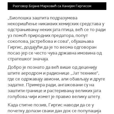
Разговор Бојане Марковић са Ханијем Гиргисом
„Биолошка заштита подразумева
некоришћење никаквих хемијских средстава у
одстрањивању неких јата птица, већ се то ради
уз помоћ природних предатора, попут
соколова, јастребова и сова“, објашњава
Гиргис, додајући да је то веома одговоран
посао јер се често чува државна имовина од
стратешког значаја.
Добро је познато да већ више од деценију
штите аеродром и радионице „Јат технике“,
где се одржавају авиони, али обављају и друге
задатке. Примера ради, ангажовани су на
заштити границе и растеривању великих јата
голубова чији измет је правио велику штету.
Када стигне позив, Гиргис наводи да се у
почетку долази сваки дан док се популација