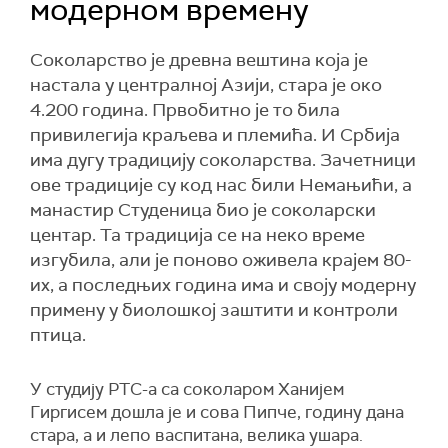
модерном времену
Соколарство је древна вештина која је
настала у централној Азији, стара је око
4.200 година. Првобитно је то била
привилегија краљева и племића. И Србија
има дугу традицију соколарства. Зачетници
ове традиције су код нас били Немањићи, а
манастир Студеница био је соколарски
центар. Та традиција се на неко време
изгубила, али је поново оживела крајем 80-
их, а последњих година има и своју модерну
примену у биолошкој заштити и контроли
птица.
У студију РТС-а са соколаром Ханијем
Гиргисем дошла је и сова Пипче, годину дана
стара, а и лепо васпитана, велика ушара.