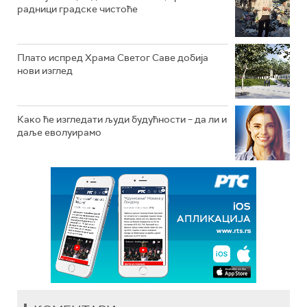
радници градске чистоће
Плато испред Храма Светог Саве добија
нови изглед
Како ће изгледати људи будућности – да ли и
даље еволуирамо