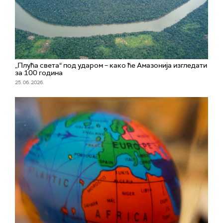
„Плућа света“ под ударом – како ће Амазонија изгледати
за 100 година
25. 06. 2026.