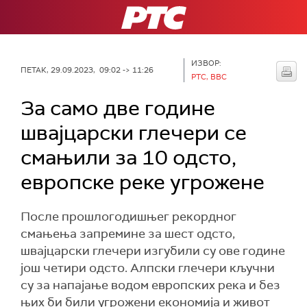
РТС
ИЗВОР:
ПЕТАК, 29.09.2023, 09:02 -> 11:26
РТС, BBC
За само две године
швајцарски глечери се
смањили за 10 одсто,
европске реке угрожене
После прошлогодишњег рекордног
смањења запремине за шест одсто,
швајцарски глечери изгубили су ове године
још четири одсто. Алпски глечери кључни
су за напајање водом европских река и без
њих би били угрожени економија и живот