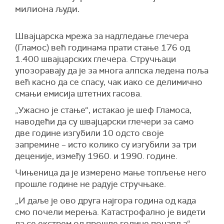
милиона људи.
Швајцарска мрежа за надгледање глечера
(Гламос) већ годинама прати стање 176 од
1.400 швајцарских глечера. Стручњаци
упозоравају да је за многа алпска ледена поља
већ касно да се спасу, чак иако се делимично
смањи емисија штетних гасова.
„Ужасно је стање“, истакао је шеф Гламоса,
наводећи да су швајцарски глечери за само
две године изгубили 10 одсто своје
запремине – исто колико су изгубили за три
деценије, између 1960. и 1990. године.
Чињеница да је измерено мање топљење него
прошле године не радује стручњаке.
„И даље је ово друга најгора година од када
смо почели мерења. Катастрофално је видети
да се екстрем од прошле године понавља“,