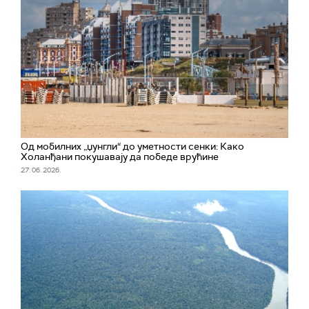
Од мобилних „џунгли“ до уметности сенки: Како
Холанђани покушавају да победе врућине
27. 06. 2026.