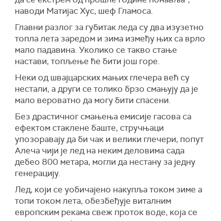
наводи Матијас Хус, шеф Гламоса.
Главни разлог за губитак леда су два изузетно
топла лета заредом и зима између њих са врло
мало падавина. Уколико се такво стање
настави, топљење ће бити још горе.
Неки од швајцарских мањих глечера већ су
нестали, а други се толико брзо смањују да је
мало вероватно да могу бити спасени.
Без драстичног смањења емисије гасова са
ефектом стаклене баште, стручњаци
упозоравају да би чак и велики глечери, попут
Алеча чији је лед на неким деловима сада
дебео 800 метара, могли да нестану за једну
генерацију.
Лед, који се уобичајено накупља током зиме а
топи током лета, обезбеђује виталним
европским рекама свеж проток воде, која се