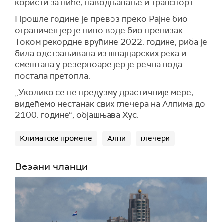
користи за пиће, наводњавање и транспорт.
Прошле године је превоз преко Рајне био
ограничен јер је ниво воде био пренизак.
Током рекордне врућине 2022. године, риба је
била одстрањивана из швајцарских река и
смештана у резервоаре јер је речна вода
постала претопла.
„
Уколико се не предузму драстичније мере,
видећемо нестанак свих глечера на Алпима до
2100. године“, објашњава Хус.
Климатске промене
Алпи
глечери
Везани чланци