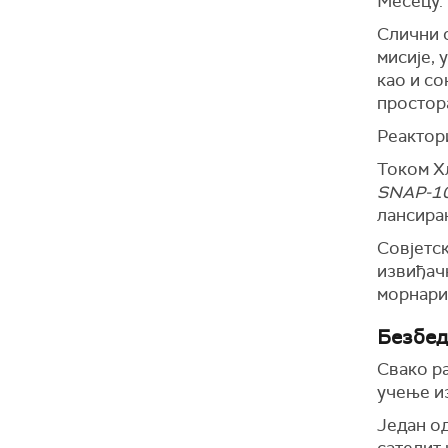
Месецу.
Слични с
мисије, 
као и со
простор
Реактори
Током Х
SNAP-1
лансиран
Совјетск
извиђач
морнари
Безбед
Свако р
учење из
Један од
сателит