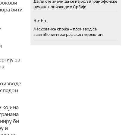
Да ли сте знали да се најбоље грамофонске
 рокови
ручице производе у Србији
мора бити
Re: Eh...
у
Лесковачка спржа – производ са
заштићеним географским пореклом
и
ргију за
на
роизводе
аспадом
у којима
транама
емиру би
ру и
телица.