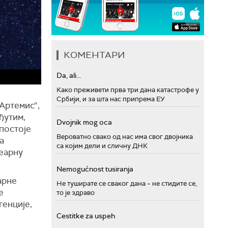
КОМЕНТАРИ
Da, ali...
Како преживети прва три дана катастрофе у
Србији, и за шта нас припрема ЕУ
Артемис“,
ђутим,
Dvojnik mog oca
постоје
Вероватно свако од нас има свог двојника
а
са којим дели и сличну ДНК
еарну
Nemogućnost tusiranja
арне
Не туширате се сваког дана – не стидите се,
е
то је здраво
генције,
Cestitke za uspeh