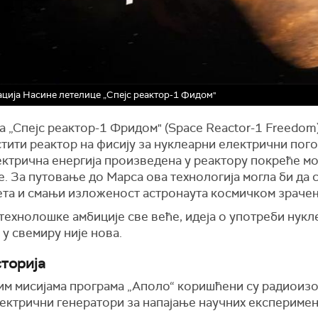
ција Насине летелице „Спејс реактор-1 Фидом"
 „Спејс реактор-1 Фридом" (Space Reactor-1 Freedom
тити реактор на фисију за нуклеарни електрични пого
ектрична енергија произведена у реактору покреће м
. За путовање до Марса ова технологија могла би да 
ета и смањи изложеност астронаута космичком зрачењ
технолошке амбиције све веће, идеја о употреби нук
 у свемиру није нова.
сторија
јим мисијама програма „Аполо“ коришћени су радиоиз
ектрични генератори за напајање научних експеримен