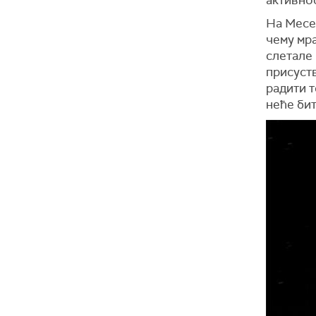
На Месец
чему мра
слетале
присуств
радити т
неће би