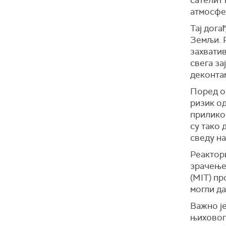
атмосфе
Тај дога
Земљи. 
захвати
свега за
деконта
Поред о
ризик од
прилико
су тако 
сведу н
Реактор
зрачење
(MIT) пр
могли д
Важно је
њиховог