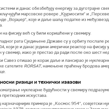
истеми и данас обезбеђују енергију за дуготрајне св
укључујући марсовске ровере „Кјуриосити“ и „Персеве
нде „Војаџер“, које и даље шаљу податке из међузвез
а.
 на фисију већ су били коришћени у свемиру.
ладног рата Сједињене Државе су у орбиту послале р
0A
, који је и данас једини амерички реактор на фисију
 у свемир, иако је престао да ради после око шест не
и Савез отишао је корак даље и лансирао је нуклеарн
ке сателите
RORSAT
, намењене праћењу бродова аме
це.
носни ризици и технички изазови
азматрање нуклеарне будућности у свемиру подразум
 претходних искустава.
 најзначајнијих примера је „Космос 954“, совјетски н
 који је 1978. године неконтролисано ушао у Земљину