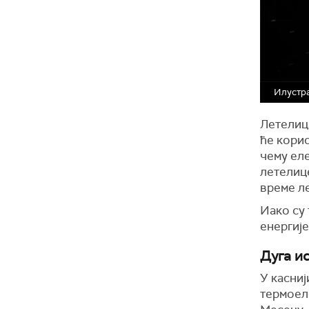
Илустра
Летелица
ће корис
чему ел
летелице
време л
Иако су 
енергије
Дуга и
У касни
термоел