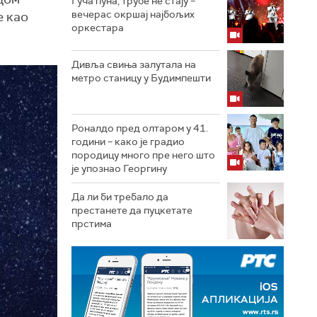
Гуча пуна, трубе не стају –
вечерас окршај најбољих
е као
оркестара
Дивља свиња залутала на
метро станицу у Будимпешти
Роналдо пред олтаром у 41.
години – како је градио
породицу много пре него што
је упознао Георгину
Да ли би требало да
престанете да пуцкетате
прстима