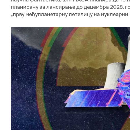
планирану за лансирање до децембра 2028. г
„прву међупланетарну летелицу на нуклеарни 