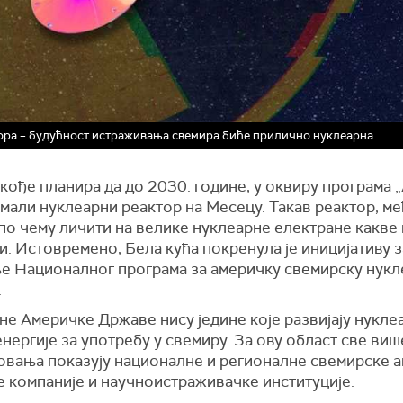
ора – будућност истраживања свемира биће прилично нуклеарна
ође планира да до 2030. године, у оквиру програма „
мали нуклеарни реактор на Месецу. Такав реактор, ме
по чему личити на велике нуклеарне електране какве 
. Истовремено, Бела кућа покренула је иницијативу з
е Националног програма за америчку свемирску нукл
.
не Америчке Државе нису једине које развијају нукле
нергије за употребу у свемиру. За ову област све виш
овања показују националне и регионалне свемирске а
е компаније и научноистраживачке институције.