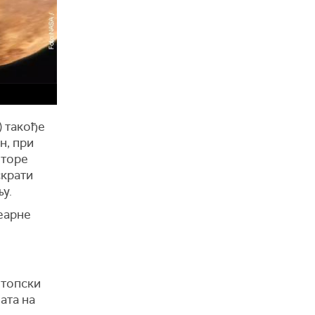
) такође
н, при
оторе
скрати
у.
леарне
отопски
ата на