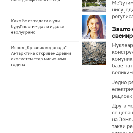
Међутим
нису јед
регулиса
Како ће изгледати људи
будућности – да ли и даље
Зашто 
еволуирамо
свемир
Нуклеарн
Испод „Крвавих водопада“
конструк
Антарктика откривен древни
комуника
екосистем стар милионима
година
базе на
великим
Једно р
електри
радиоак
Друга мо
се цепа
на Земљи
такви ре
активнос