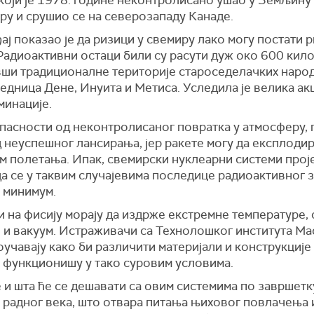
ру и срушио се на северозападу Канаде.
ђај показао је да ризици у свемиру лако могу постати 
Радиоактивни остаци били су расути дуж око 600 кило
вши традиционалне територије староседелачких народ
једница Дене, Инуита и Метиса. Уследила је велика ак
минације.
пасности од неконтролисаног повратка у атмосферу, 
 неуспешног лансирања, јер ракете могу да експлодир
м полетања. Ипак, свемирски нуклеарни системи прој
да се у таквим случајевима последице радиоактивног 
а минимум.
и на фисију морају да издрже екстремне температуре,
 и вакуум. Истраживачи са Технолошког института Ма
оучавају како би различити материјали и конструкције
а функционишу у тако суровим условима.
 и шта ће се дешавати са овим системима по завршетк
 радног века, што отвара питања њиховог повлачења 