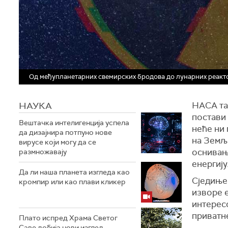
Од међупланетарних свемирских бродова до лунарних реакт
НАУКА
НАСА так
постави 
Вештачка интелигенција успела
неће ни 
да дизајнира потпуно нове
на Земљи
вирусе који могу да се
оснивањ
размножавају
енергију
Да ли наша планета изгледа као
Сједиње
кромпир или као плави кликер
изворе е
интерес
приватн
Плато испред Храма Светог
Саве добија нови изглед