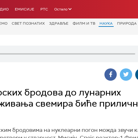
АДИО
ЕМИСИЈЕ
РТС
Остало
ЕМО
СВЕТ ПОЗНАТИХ
ЗДРАВЉЕ
ФИЛМ И ТВ
НАУКА
ПРИРОДА
ских бродова до лунарних
аживања свемира биће прилич
ким бродовима на нуклеарни погон можда звучи к
ретвори у стварност. Мисију „Спејс реактор-1 Фри