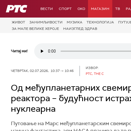
РТС
ВЕСТИ
СПОРТ
OKO
МАГАЗИН
ТВ
Р
ЖИВОТ
ЗАНИМЉИВОСТИ
МУЗИКА
ТЕХНОЛОГИЈA
ПУТУЈ
ЗА МАЛЕ ВЕЛИКЕ ХЕРОЈЕ
НАИЗГЛЕД ЗДРАВ
Читај ми!
ИЗВОР:
ЧЕТВРТАК, 02.07.2026, 10:37 -> 10:46
РТС, THE C
Од међупланетарних свемир
реактора – будућност истр
нуклеарна
Путовање на Марс међупланетарским свемирс
научна фантастика, али НАСА планира да то п