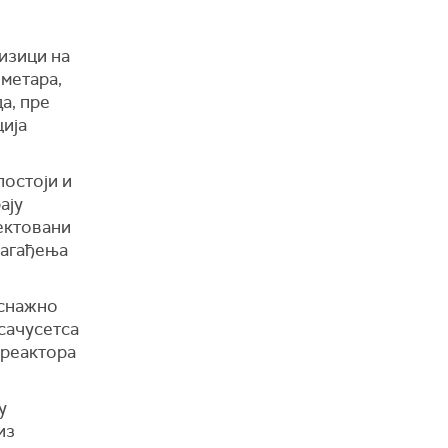
ризици на
метара,
а, пре
ција
постоји и
ају
ектовани
загађења
 снажно
сачусетса
 реактора
у
из