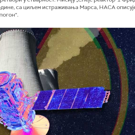
одине, са циљем истраживања Марса, НАСА описуј
погон“.