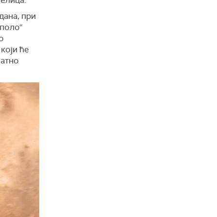
дана, при
Аполо“
о
који ће
ватно