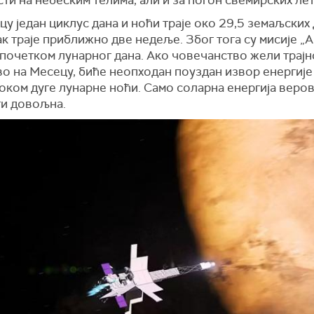
у један циклус дана и ноћи траје око 29,5 земаљских 
к траје приближно две недеље. Због тога су мисије „
 почетком лунарног дана. Ако човечанство жели трајн
о на Месецу, биће неопходан поуздан извор енергије 
оком дуге лунарне ноћи. Само соларна енергија веро
ти довољна.