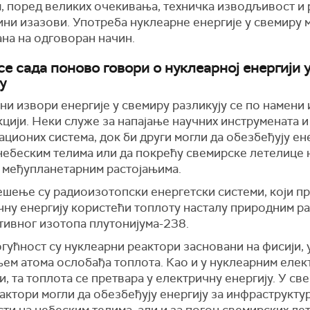
, поред великих очекивања, техничка изводљивост и
ини изазови. Употреба нуклеарне енергије у свемиру 
на на одговоран начин.
се сада поново говори о нуклеарној енергији 
у
и извори енергије у свемиру разликују се по намени 
цији. Неки служе за напајање научних инструмената и
ционих система, док би други могли да обезбеђују ене
 небеским телима или да покрећу свемирске летелице 
 међупланетарним растојањима.
ешење су радиоизотопски енергетски системи, који п
чну енергију користећи топлоту насталу природним р
тивног изотопа плутонијума-238.
гућност су нуклеарни реактори засновани на фисији, 
њем атома ослобађа топлота. Као и у нуклеарним елек
, та топлота се претвара у електричну енергију. У св
актори могли да обезбеђују енергију за инфраструкту
ти на небеским телима, али и за погон свемирских ле