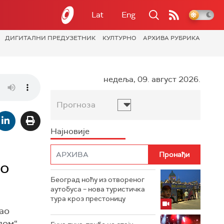
Lat
Eng
ДИГИТАЛНИ ПРЕДУЗЕТНИК
КУЛТУРНО
АРХИВА РУБРИКА
недеља, 09. август 2026.
Прогноза
Најновије
но
Београд ноћу из отвореног
аутобуса – нова туристичка
тура кроз престоницу
ао
дом“