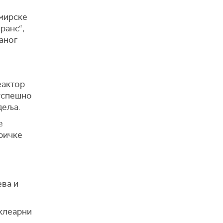
емирске
ранс“,
даног
еактор
 успешно
деља.
е
ричке
ева и
уклеарни