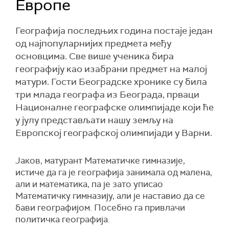
Европе
Географија последњих година постаје један
од најпопуларнијих предмета међу
основцима. Све више ученика бира
географију као изабрани предмет на малој
матури. Гости Београдске хронике су била
три млада географа из Београда, прваци
Националне географске олимпијаде који ће
у јулу представљати нашу земљу на
Европској географској олимпијади у Варни.
Јаков, матурант Математичке гимназије,
истиче да га је географија занимала од малена,
али и математика, па је зато уписао
Математичку гимназију, али је наставио да се
бави географијом. Посебно га привлачи
политичка географија.