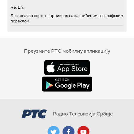
Re: Eh...
Лесковачка спржа – производ са заштићеним географским
пореклом
Преузмите РТС мобилну апликацију
Радио Телевизија Србије