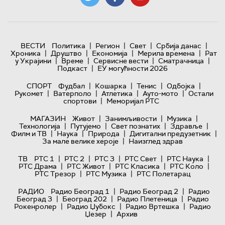
|
|
|
|
ВЕСТИ
Политика
Регион
Свет
Србија данас
|
|
|
|
Хроника
Друштво
Економија
Мерила времена
Рат
|
|
|
|
у Украјини
Време
Сервисне вести
Сматрачница
|
Подкаст
ЕУ могућности 2026
|
|
|
|
СПОРТ
Фудбал
Кошарка
Тенис
Одбојка
|
|
|
|
Рукомет
Ватерполо
Атлетика
Ауто-мото
Остали
|
спортови
Меморијал РТС
|
|
|
МАГАЗИН
Живот
Занимљивости
Музика
|
|
|
|
Технологијa
Путујемо
Свет познатих
Здравље
|
|
|
|
Филм и ТВ
Наука
Природа
Дигитални предузетник
|
За мале велике хероје
Наизглед здрав
|
|
|
|
|
ТВ
РТС 1
РТС 2
РТС 3
РТС Свет
РТС Наука
|
|
|
|
РТС Драма
РТС Живот
РТС Класика
РТС Коло
|
|
РТС Трезор
РТС Музика
РТС Полетарац
|
|
РАДИО
Радио Београд 1
Радио Београд 2
Радио
|
|
|
Београд 3
Београд 202
Радио Плетеница
Радио
|
|
|
Рокенролер
Радио Џубокс
Радио Вртешка
Радио
|
Џезер
Архив