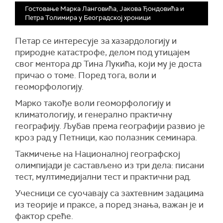
Гостовање Марка Ланговићa, Јаковa Ђондовићa и
Петрa Толимирa у Београдској хроници
Петар се интересује за хазардологију и
природне катастрофе, делом под утицајем
свог ментора др Тина Лукића, који му је доста
причао о томе. Поред тога, воли и
геоморфологију.
Марко такође воли геоморфологију и
климатологију, и генерално практичну
географију. Љубав према географији развио је
кроз рад у Петници, као полазник семинара.
Такмичење на Националној географској
олимпијади је састављено из три дела: писани
тест, мултимедијални тест и практични рад.
Учесници се суочавају са захтевним задацима
из теорије и праксе, а поред знања, важан је и
фактор среће.