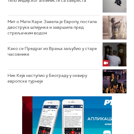
тело индијског алпинисте са Евереста
Мит о Мати Хари: Завела је Европу, постала
двострука шпијунка и завршила пред
стрељачким водом
Како се Предраг из Врања заљубио у старе
часовнике
Ник Кејв наступио у Београду у оквиру
европске турнеје