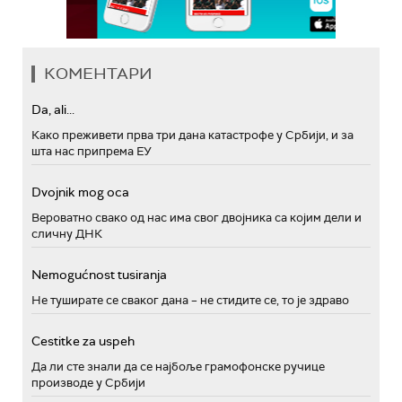
КОМЕНТАРИ
Da, ali...
Како преживети прва три дана катастрофе у Србији, и за
шта нас припрема ЕУ
Dvojnik mog oca
Вероватно свако од нас има свог двојника са којим дели и
сличну ДНК
Nemogućnost tusiranja
Не туширате се сваког дана – не стидите се, то је здраво
Cestitke za uspeh
Да ли сте знали да се најбоље грамофонске ручице
производе у Србији