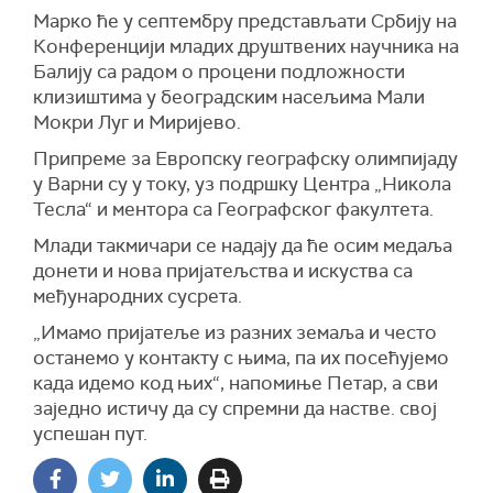
Марко ће у септембру представљати Србију на
Конференцији младих друштвених научника на
Балију са радом о процени подложности
клизиштима у београдским насељима Мали
Мокри Луг и Миријево.
Припреме за Европску географску олимпијаду
у Варни су у току, уз подршку Центра „Никола
Тесла“ и ментора са Географског факултета.
Млади такмичари се надају да ће осим медаља
донети и нова пријатељства и искуства са
међународних сусрета.
„Имамо пријатеље из разних земаља и често
останемо у контакту с њима, па их посећујемо
када идемо код њих“, напомиње Петар, а сви
заједно истичу да су спремни да настве. свој
успешан пут.