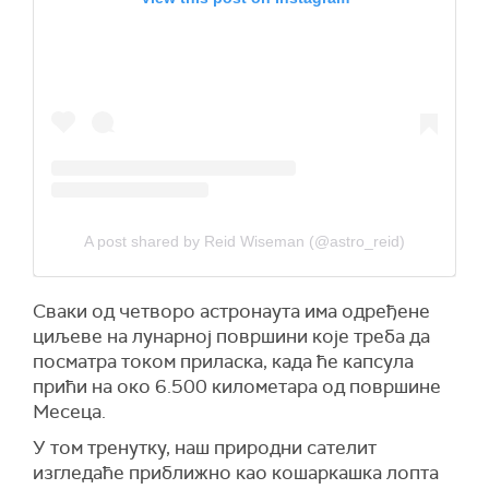
A post shared by Reid Wiseman (@astro_reid)
Сваки од четворо астронаута има одређене
циљеве на лунарној површини које треба да
посматра током приласка, када ће капсула
прићи на око 6.500 километара од површине
Месеца.
У том тренутку, наш природни сателит
изгледаће приближно као кошаркашка лопта