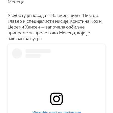
Месеца.
У суботу је посада — Вајзмен, пилот Виктор
Главер и специјалисти мисије Кристина Кох и
Џереми Хансен — започела озбиљне
припреме за прелет око Месеца, који је
заказан за сутра.
View this post on Instagram