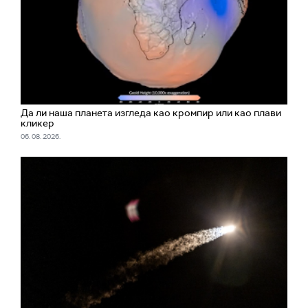
Да ли наша планета изгледа као кромпир или као плави
кликер
06. 08. 2026.