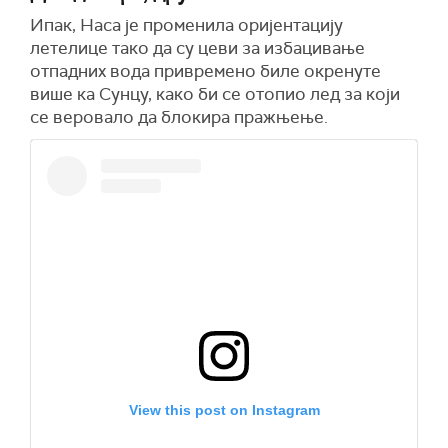
Ипак, Наса је променила оријентацију
летелице тако да су цеви за избацивање
отпадних вода привремено биле окренуте
више ка Сунцу, како би се отопио лед за који
се веровало да блокира пражњење.
View this post on Instagram