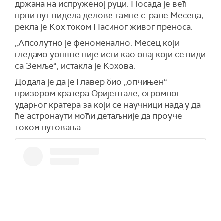
држана на испруженој руци. Посада је већ
први пут видела делове тамне стране Месеца,
рекла је Кох током Насиног живог преноса.
„Апсолутно је феноменално. Месец који
гледамо уопште није исти као онај који се види
са Земље“, истакла је Кохова.
Додала је да је Главер био „опчињен“
призором кратера Оријентале, огромног
ударног кратера за који се научници надају да
ће астронаути моћи детаљније да проуче
током путовања.