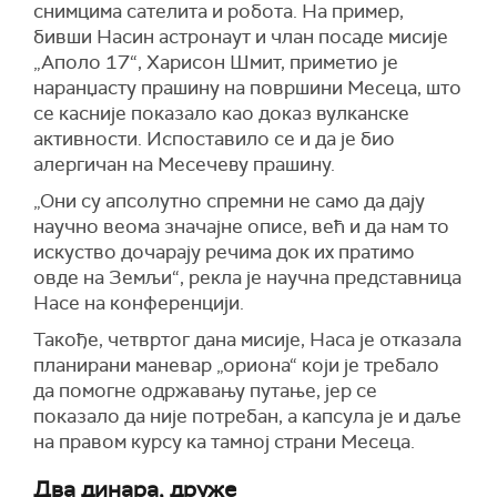
снимцима сателита и робота. На пример,
бивши Насин астронаут и члан посаде мисије
„Аполо 17“, Харисон Шмит, приметио је
наранџасту прашину на површини Месеца, што
се касније показало као доказ вулканске
активности. Испоставило се и да је био
алергичан на Месечеву прашину.
„Они су апсолутно спремни не само да дају
научно веома значајне описе, већ и да нам то
искуство дочарају речима док их пратимо
овде на Земљи“, рекла је научна представница
Насе на конференцији.
Такође, четвртог дана мисије, Наса је отказала
планирани маневар „ориона“ који је требало
да помогне одржавању путање, јер се
показало да није потребан, а капсула је и даље
на правом курсу ка тамној страни Месеца.
Два динара, друже