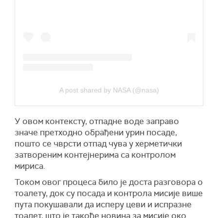
A post shared by NASA (@nasa)
У овом контексту, отпадне воде заправо
значе претходно обрађени урин посаде,
пошто се чврсти отпад чува у херметички
затвореним контејнерима са контролом
мириса.
Током овог процеса било је доста разговора о
тоалету, док су посада и контрола мисије више
пута покушавали да исперу цеви и испразне
тоалет, што је такође новина за мисије око