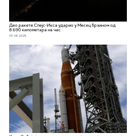
Део ракете Спејс-Икса ударио у Месец брзином од
8.690 километара на час
05. 08. 2026.