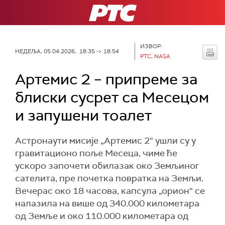
РТС
ИЗВОР:
НЕДЕЉА, 05.04.2026, 18:35 -> 18:54
РТС, NASA
Артемис 2 – припреме за
блиски сусрет са Месецом
и запушени тоалет
Астронаути мисије „Артемис 2“ ушли су у
гравитационо поље Месеца, чиме ће
ускоро започети обилазак око Земљиног
сателита, пре почетка повратка на Земљи.
Вечерас око 18 часова, капсула „орион“ се
налазила на више од 340.000 километара
од Земље и око 110.000 километара од