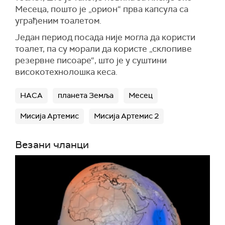
Месеца, пошто је „орион“ прва капсула са
уграђеним тоалетом.
Један период посада није могла да користи
тоалет, па су морали да користе „склопиве
резервне писоаре“, што је у суштини
високотехнолошка кеса.
НАСА
планета Земља
Месец
Мисија Артемис
Мисија Артемис 2
Везани чланци