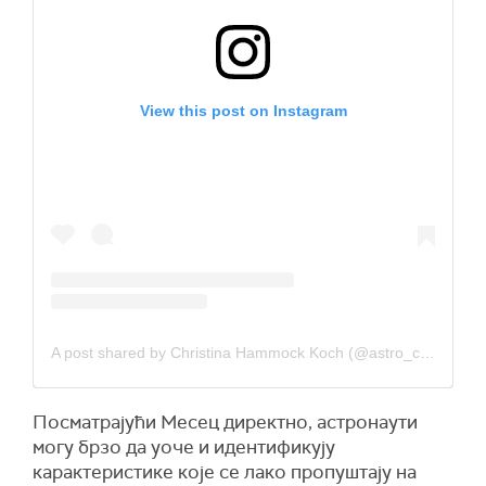
View this post on Instagram
A post shared by Christina Hammock Koch (@astro_christina)
Посматрајући Месец директно, астронаути
могу брзо да уоче и идентификују
карактеристике које се лако пропуштају на