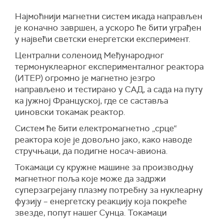
Најмоћнији магнетни систем икада направљен
је коначно завршен, а ускоро ће бити уграђен
у највећи светски енергетски експеримент.
Централни соленоид Међународног
термонуклеарног експерименталног реактора
(ИТЕР) огромно је магнетно језгро
направљено и тестирано у САД, а сада на путу
ка јужној Француској, где се саставља
џиновски токамак реактор.
Систем ће бити електромагнетно „срце“
реактора које је довољно јако, како наводе
стручњаци, да подигне носач-авиона.
Токамаци су кружне машине за производњу
магнетног поља које може да задржи
суперзагрејану плазму потребну за нуклеарну
фузију – енергетску реакцију која покреће
звезде, попут нашег Сунца. Токамаци