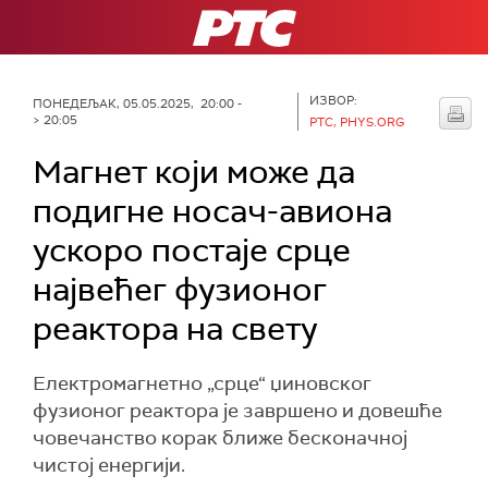
РТС
ИЗВОР:
ПОНЕДЕЉАК, 05.05.2025, 20:00 -
> 20:05
РТС, PHYS.ORG
Магнет који може да
подигне носач-авиона
ускоро постаје срце
највећег фузионог
реактора на свету
Електромагнетно „срце“ џиновског
фузионог реактора је завршено и довешће
човечанство корак ближе бесконачној
чистој енергији.