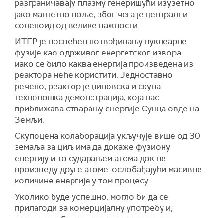
разграничавају плазму генеришући изузетно
јако магнетно поље, због чега је централни
соленоид од велике важности.
ИТЕР је посвећен потврђивању нуклеарне
фузије као одрживог енергетског извора,
иако се било каква енергија произведена из
реактора неће користити. Једноставно
речено, реактор је џиновска и скупа
технолошка демонстрација, која нас
приближава стварању енергије Сунца овде на
Земљи.
Скупоцена колаборација укључује више од 30
земаља за циљ има да докаже фузиону
енергију и то сударањем атома док не
произведу друге атоме, ослобађајући масивне
количине енергије у том процесу.
Уколико буде успешно, могло би да се
прилагоди за комерцијалну употребу и,