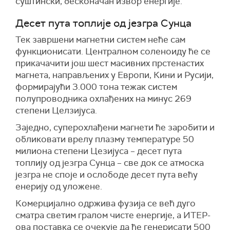
суштински, бесконачан извор енергије.
Десет пута топлије од језгра Сунца
Тек завршени магнетни систем неће сам
функционисати. Централном соленоиду ће се
прикачачити још шест масивних прстенастих
магнета, направљених у Европи, Кини и Русији,
формирајући 3.000 тона тежак систем
полупроводника охлађених на минус 269
степени Целзијуса.
Заједно, суперохлађени магнети ће заробити и
обликовати врелу плазму температуре 50
милиона степени Цезијуса – десет пута
топлију од језгра Сунца – све док се атмоска
језгра не споје и ослободе десет пута већу
енерију од уложене.
Комерцијално одржива фузија се већ дуго
сматра светим гралом чисте енергије, а ИТЕР-
ова поставка се очекује да ће генерисати 500