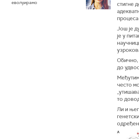
еволуирамо
стигне д
адекватн
процеса
Још је д
је у пит
научниц
узроков
Обично, 
до удвос
Међутим,
често м
„утишава
то довод
Ли и њег
генетск
одређени