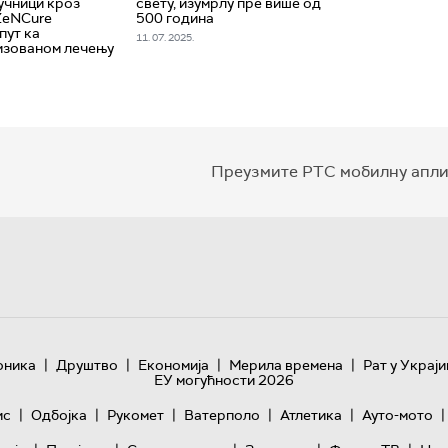
учници кроз
свету, изумрлу пре више од
ZeNCure
500 година
пут ка
11. 07. 2025.
изованом лечењу
Преузмите РТС мобилну апли
|
|
|
|
оника
Друштво
Економија
Мерила времена
Рат у Украји
ЕУ могућности 2026
|
|
|
|
|
|
ис
Одбојка
Рукомет
Ватерполо
Атлетика
Ауто-мото