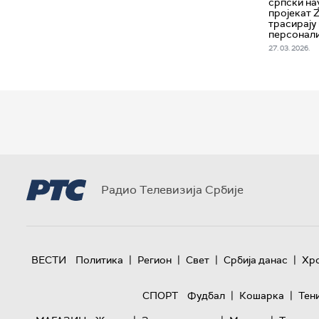
српски на
пројекат 
трасирају 
персонал
27. 03. 2026.
Радио Телевизија Србије
|
|
|
|
ВЕСТИ
Политика
Регион
Свет
Србија данас
Хр
|
|
СПОРТ
Фудбал
Кошарка
Тен