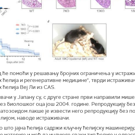
ад ће помоћи у решавању бројних ограничења у истра
х ћелија и регенеративне медицине“, тврди истражива
 ћелија Веј Ли из CAS.
ачи у Јапану су, с друге стране први направили мише
без биолошког оца још 2004. године. Репродукцију бе
атозоидом лакше је извести него репродукцију без п
елијом, наводе истраживачи.
то што јајна ћелија садржи кључну ћелијску машинерију
 материје и моћ да индукује сваки тип ћелије у одрас