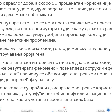
о одраслог доба, а скоро 90 процената ембриона није
ом стању до стадијума рођења, што значи да се стопа
 и даље може побољшати.
уг пут пре него што се иста врста технике може приме
ању људска врста, али аутори студије кажу да њихов р
има да боље разумеју урођене поремећаје код људи,
ане генетским проблемима.
када мушки сперматозоид оплоди женску јајну ћелију,
тручавања броја гена.
 када генетски материјал потиче од два сперматозоид
оже резултирати феноменом познатим двоструким еф
ња, гена“ при чему се обе копије гена грешком поништ
и до поремећаја у развоју.
ове колеге су пробали да исправе ове грешке корист
их техника, укључујући рекомбинацију или избацивање
х гена, као и уметање парова генетских база.