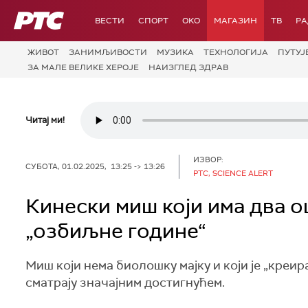
РТС
ВЕСТИ
СПОРТ
OKO
МАГАЗИН
ТВ
Р
ЖИВОТ
ЗАНИМЉИВОСТИ
МУЗИКА
ТЕХНОЛОГИЈA
ПУТУЈ
ЗА МАЛЕ ВЕЛИКЕ ХЕРОЈЕ
НАИЗГЛЕД ЗДРАВ
Читај ми!
ИЗВОР:
СУБОТА, 01.02.2025, 13:25 -> 13:26
РТС, SCIENCE ALERT
Кинески миш који има два оца
„озбиљне године“
Миш који нема биолошку мајку и који је „креир
сматрају значајним достигнућем.