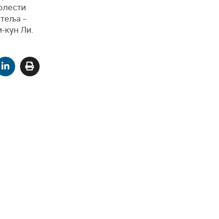
болести
итеља –
-кун Ли.