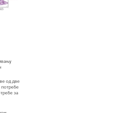
живању
ч
ве од две
з потребе
отребе за
,
лом