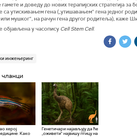
гамете и доведу до нових терапијских стратегија за 
 са утискивањем гена („утишавањем“ гена једног род
или мушког“, на рачун гена другог родитеља), каже Ши
је објављена у часопису
Cell Stem Cell
.
ки инжењеринг
 чланци
ао херој
Генетичари најављују да ће
едицине: Како
„оживети" највишу птицу на