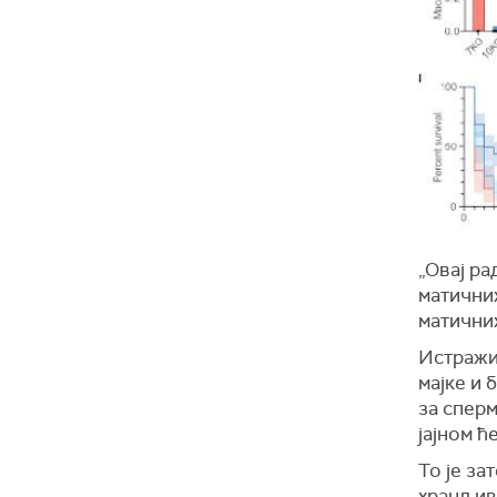
„Овај р
матични
матичних
Истражив
мајке и 
за сперм
јајном ћ
То је за
хранљиве