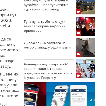
Београд ноћу из отвореног
аутобуса – нова туристичка
аука
тура кроз престоницу
први пут
 2023.
Гуча пуна, трубе не стају –
стећи
вечерас окршај најбољих
оркестара
 да се
Дивља свиња залутала на
азали су
метро станицу у Будимпешти
потомство
ке,
оказује
Роналдо пред олтаром у 41.
звоју.
години – како је градио
породицу много пре него што
мишеве из
је упознао Георгину
ост, нису
вају, али
етходника,
отешкоће.
а да