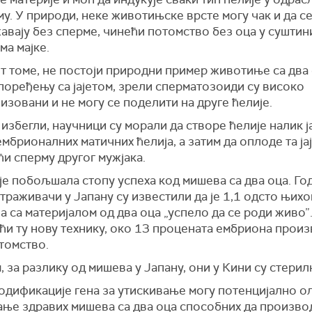
у. У природи, неке животињске врсте могу чак и да с
авају без сперме, чинећи потомство без оца у суштин
а мајке.
т томе, не постоји природни пример животиње са два 
 поређењу са јајетом, зрели сперматозоиди су високо
изовани и не могу се поделити на друге ћелије.
 избегли, научници су морали да створе ћелије налик ј
мбрионалних матичних ћелија, а затим да оплоде та ја
и сперму другог мужјака.
је побољшала стопу успеха код мишева са два оца. Го
траживачи у Јапану су известили да је 1,1 одсто њих
 са материјалом од два оца „успело да се роди живо”
и ту нову технику, око 13 процената ембриона произ
томство.
 за разлику од мишева у Јапану, они у Кини су стерил
одификације гена за утискивање могу потенцијално о
ање здравих мишева са два оца способних да произво