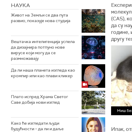
НАУКА
Експери
молекул
Живот на Земљи се два пута
(CAS), к
развио, показује нова студија
да су н
године, 
другу те
Вештачка интелигенција успела
да дизајнира потпуно нове
вирусе који могу да се
размножавају
Да ли наша планета изгледа као
кромпир или као плави кликер
Плато испред Храма Светог
Саве добија нови изглед
Миш без
Како ће изгледати људи
Ипак, от
будућности – да ли и даље