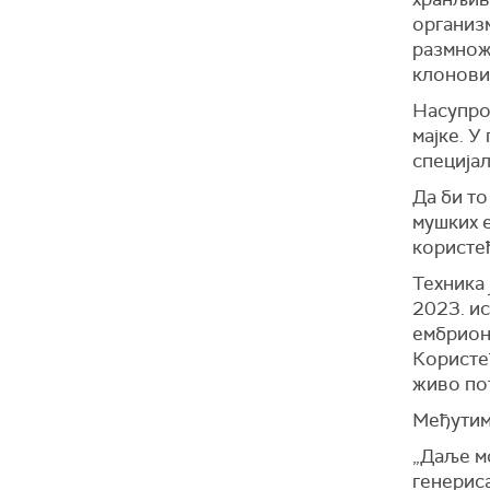
организм
размнож
клоновим
Насупро
мајке. У
специјал
Да би то
мушких е
користећ
Техника 
2023. ис
ембриона
Користећ
живо по
Међутим,
„Даље м
генерис