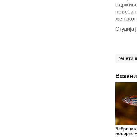
одрживе 
повезане
женског 
Студија 
генетич
Везани
Зебрица к
модерне м