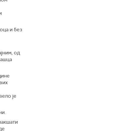
е
и
оца и без
ајним, од
јашца
дине
ових
.
вело је
ни.
лакшати
де