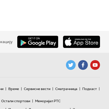
кацију
|
|
|
|
|
ни
Време
Сервисне вести
Сматрачница
Подкаст
|
Остали спортови
Меморијал РТС