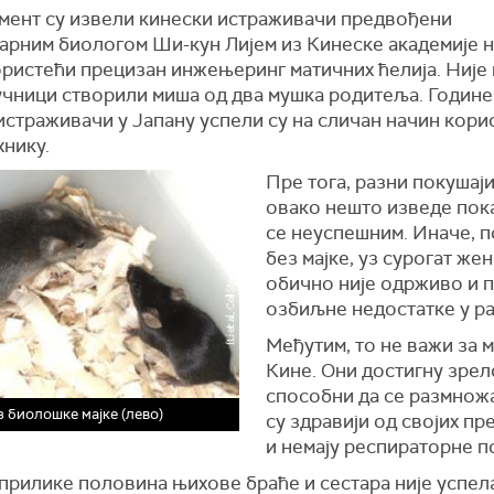
мент су извели кинески истраживачи предвођени
арним биологом Ши-кун Лијем из Кинеске академије н
ористећи прецизан инжењеринг матичних ћелија. Није 
аучници створили миша од два мушка родитеља. Године
истраживачи у Јапану успели су на сличан начин кори
хнику.
Пре тога, разни покушаји
овако нешто изведе пок
се неуспешним. Иначе, 
без мајке, уз сурогат жен
обично није одрживо и п
озбиљне недостатке у ра
Међутим, то не важи за 
Кине. Они достигну зрел
способни да се размножа
 биолошке мајке (лево)
су здравији од својих пр
и немају респираторне п
прилике половина њихове браће и сестара није успел