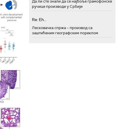
Да ли сте знали да се најбоље грамофонске
ручице производе у Србији
Re: Eh...
Лесковачка спржа – производ са
заштићеним географским пореклом