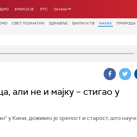
АДИО
ЕМИСИЈЕ
РТС
Остало
ЕМО
СВЕТ ПОЗНАТИХ
ЗДРАВЉЕ
ФИЛМ И ТВ
НАУКА
ПРИРОДА
, али не и мајку – стигао у
ан“ у Кини, доживео је зрелост и старост, што науч