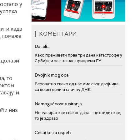
 остало у
 успеха
нити када
КОМЕНТАРИ
ад помаже
Da, ali...
Како преживети прва три дана катастрофе у
 долази
Србији, и за шта нас припрема ЕУ
Dvojnik mog oca
а, то
Вероватно свако од нас има свог двојника
ектом
са којим дели и сличну ДНК
авају, и
Nemogućnost tusiranja
ећи низ
Не туширате се сваког дана – не стидите се,
то је здраво
Cestitke za uspeh