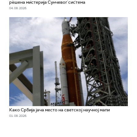
решена мистерија Сунчевог система
04. 08. 2026.
Како Србија јача место на светској научној мапи
01. 08. 2026.