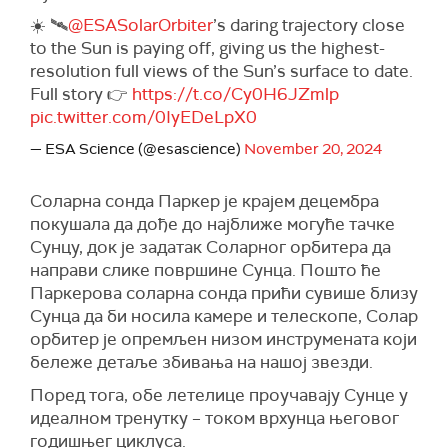
☀️ 🛰️
@ESASolarOrbiter
’s daring trajectory close
to the Sun is paying off, giving us the highest-
resolution full views of the Sun’s surface to date.
Full story 👉
https://t.co/Cy0H6JZmlp
pic.twitter.com/0IyEDeLpX0
— ESA Science (@esascience)
November 20, 2024
Соларна сонда Паркер је крајем децембра
покушала да дође до најближе могуће тачке
Сунцу, док је задатак Соларног орбитера да
направи слике површине Сунца. Пошто ће
Паркерова соларна сонда прићи сувише близу
Сунца да би носила камере и телескопе, Солар
орбитер је опремљен низом инструмената који
бележе детаље збивања на нашој звезди.
Поред тога, обе летелице проучавају Сунце у
идеалном тренутку – током врхунца његовог
годишњег циклуса.