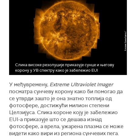
Слика високе резолуције приказује сунце и његову
корону у УВ спектру како је забележио EUI
У међувремену,
Extreme Ultraviolet Imager
посматра сунчеву корону како би помогао да
се утврди зашто је она знатно топлија од
фотосфере, достижући милион степени
Целзијуса. Слика короне коју је забележио
EUI-а приказује што се дешава изнад
фотосфере, а врела, ужарена плазма се може
видети како вири из региона сунчевих пега.