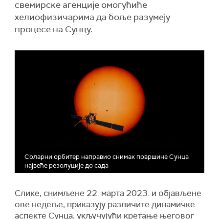
свемирске агенције омогућиће
хелиофизичарима да боље разумеју
процесе на Сунцу.
Соларни орбитер направио снимак површине Сунца
највеће резолуције до сада
Слике, снимљене 22. марта 2023. и објављене
ове недеље, приказују различите динамичке
аспекте Сунца, укључујући кретање његовог