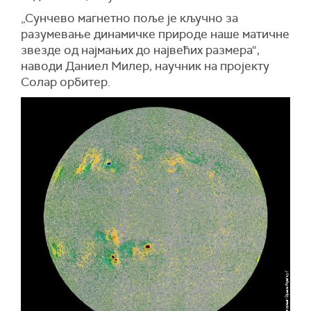
„Сунчево магнетно поље је кључно за
разумевање динамичке природе наше матичне
звезде од најмањих до највећих размера“,
наводи Даниел Милер, научник на пројекту
Солар орбитер.