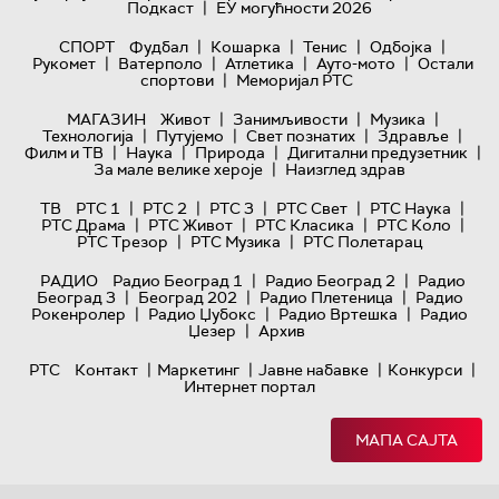
|
Подкаст
ЕУ могућности 2026
|
|
|
|
СПОРТ
Фудбал
Кошарка
Тенис
Одбојка
|
|
|
|
Рукомет
Ватерполо
Атлетика
Ауто-мото
Остали
|
спортови
Меморијал РТС
|
|
|
МАГАЗИН
Живот
Занимљивости
Музика
|
|
|
|
Технологијa
Путујемо
Свет познатих
Здравље
|
|
|
|
Филм и ТВ
Наука
Природа
Дигитални предузетник
|
За мале велике хероје
Наизглед здрав
|
|
|
|
|
ТВ
РТС 1
РТС 2
РТС 3
РТС Свет
РТС Наука
|
|
|
|
РТС Драма
РТС Живот
РТС Класика
РТС Коло
|
|
РТС Трезор
РТС Музика
РТС Полетарац
|
|
РАДИО
Радио Београд 1
Радио Београд 2
Радио
|
|
|
Београд 3
Београд 202
Радио Плетеница
Радио
|
|
|
Рокенролер
Радио Џубокс
Радио Вртешка
Радио
|
Џезер
Архив
|
|
|
|
РТС
Контакт
Маркетинг
Јавне набавке
Конкурси
Интернет портал
МАПА САЈТА