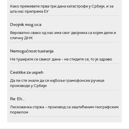
Како преживети прва три дана катастрофе у Србији, и за
шта нас припрема ЕУ
Dvojnik mog oca
Вероватно свако од нас има свог двојника са којим дели и
сличну ДНК
Nemogućnost tusiranja
Не туширате се сваког дана – не стидите се, то је здраво
Cestitke za uspeh
Да ли сте знали да се најбоље грамофонске ручице
производе у Србији
Re: Eh...
Лесковачка спржа – производ са заштићеним географским
пореклом