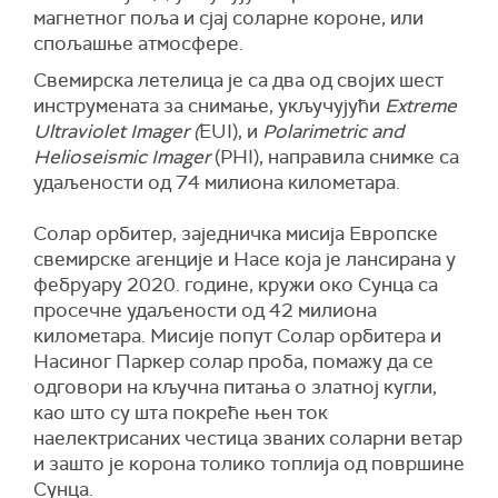
магнетног поља и сјај соларне короне, или
спољашње атмосфере.
Свемирска летелица је са два од својих шест
инструмената за снимање, укључујући
Extreme
Ultraviolet Imager (
EUI), и
Polarimetric and
Helioseismic Imager
(PHI), направила снимке са
удаљености од 74 милиона километара.
Солар орбитер, заједничка мисија Европске
свемирске агенције и Насе која је лансирана у
фебруару 2020. године, кружи око Сунца са
просечне удаљености од 42 милиона
километара. Мисије попут Солар орбитера и
Насиног Паркер солар проба, помажу да се
одговори на кључна питања о златној кугли,
као што су шта покреће њен ток
наелектрисаних честица званих соларни ветар
и зашто је корона толико топлија од површине
Сунца.