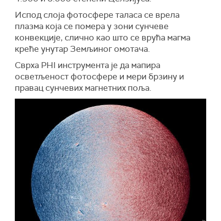
Испод слоја фотосфере таласа се врела
плазма која се помера у зони сунчеве
конвекције, слично као што се врућа магма
креће унутар Земљиног омотача.
Сврха PHI инструмента је да мапира
осветљеност фотосфере и мери брзину и
правац сунчевих магнетних поља.