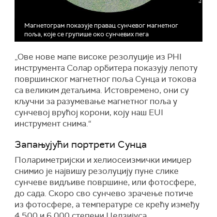
Магнетограм показује правац сунчевог магнетног
поља, које се групише око сунчевих пега
„Ове нове мапе високе резолуције из PHI
инструмента Солар орбитера показују лепоту
површинског магнетног поља Сунца и токова
са великим детаљима. Истовремено, они су
кључни за разумевање магнетног поља у
сунчевој врућој корони, коју наш EUI
инструмент снима.“
Запањујући портрети Сунца
Полариметријски и хелиосеизмички имиџер
снимио је највишу резолуцију пуне слике
сунчеве видљиве површине, или фотосфере,
до сада. Скоро сво сунчево зрачење потиче
из фотосфере, а температуре се крећу између
4.500 и 6.000 степени Целзијуса.