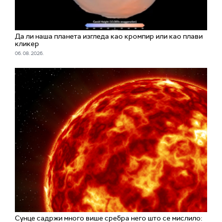
Да ли наша планета изгледа као кромпир или као плави
кликер
06. 08. 2026.
Сунце садржи много више сребра него што се мислило: