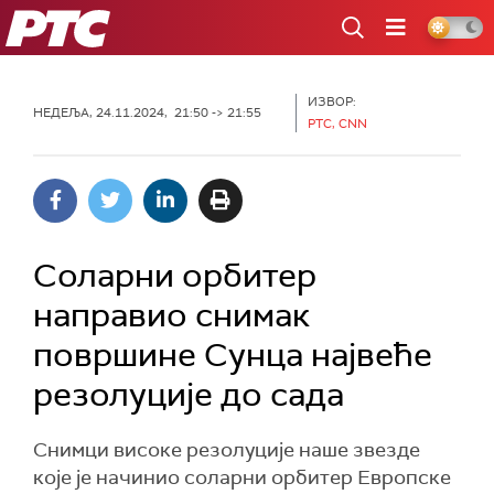
РТС
ИЗВОР:
НЕДЕЉА, 24.11.2024, 21:50 -> 21:55
РТС, CNN
Соларни орбитер
направио снимак
површине Сунца највеће
резолуције до сада
Снимци високе резолуције наше звезде
које је начинио соларни орбитер Европске