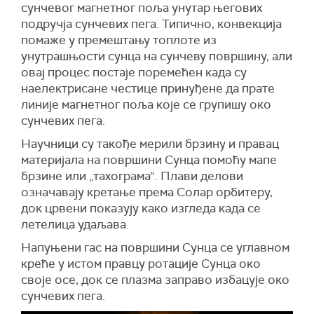
сунчевог магнетног поља унутар његових
подручја сунчевих пега. Типично, конвекција
помаже у премештању топлоте из
унутрашњости сунца на сунчеву површину, али
овај процес постаје поремећен када су
наелектрисане честице принуђене да прате
линије магнетног поља које се групишу око
сунчевих пега.
Научници су такође мерили брзину и правац
материјала на површини Сунца помоћу мапе
брзине или „тахограма“. Плави делови
означавају кретање према Солар орбитеру,
док црвени показују како изгледа када се
летелица удаљава.
Напуњени гас на површини Сунца се углавном
креће у истом правцу ротације Сунца око
своје осе, док се плазма заправо избацује око
сунчевих пега.