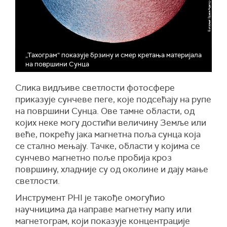
„Тахограм“ показује брзину и смер кретања материјала
на површини Сунца
Слика видљиве светлости фотосфере
приказује сунчеве пеге, које подсећају на рупе
на површини Сунца. Ове тамне области, од
којих неке могу достићи величину Земље или
веће, покрећу јака магнетна поља сунца која
се стално мењају. Тачке, области у којима се
сунчево магнетно поље пробија кроз
површину, хладније су од околине и дају мање
светлости.
Инструмент PHI је такође омогућио
научницима да направе магнетну мапу или
магнетограм, који показује концентрације