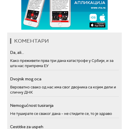
КОМЕНТАРИ
Da, ali...
Како преживети прва три дана катастрофе у Србији, и за
шта нас припрема ЕУ
Dvojnik mog oca
Вероватно свако од нас има свог двојника са којим дели и
сличну ДНК
Nemogućnost tusiranja
Не туширате се сваког дана – не стидите се, то је здраво
Cestitke za uspeh