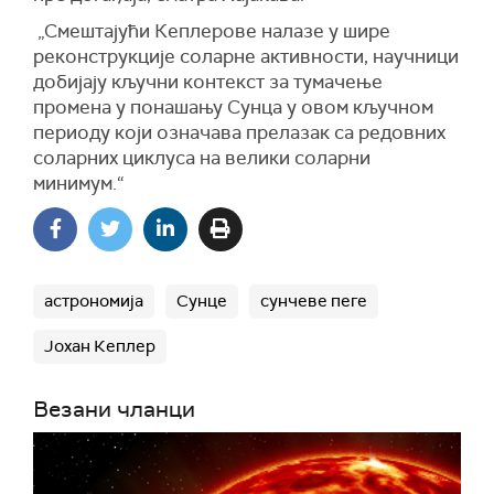
„Смештајући Кеплерове налазе у шире
реконструкције соларне активности, научници
добијају кључни контекст за тумачење
промена у понашању Сунца у овом кључном
периоду који означава прелазак са редовних
соларних циклуса на велики соларни
минимум.“
астрономија
Сунце
сунчеве пеге
Јохан Кеплер
Везани чланци