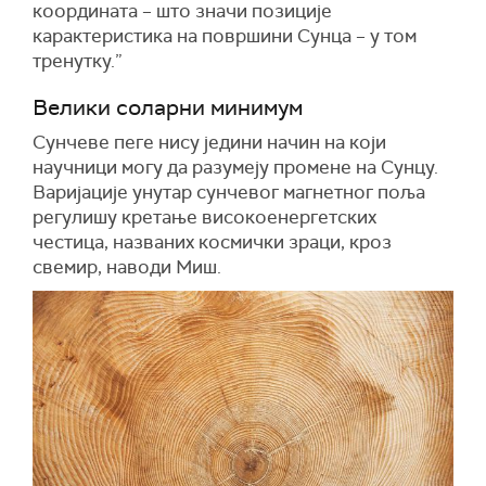
координата – што значи позиције
карактеристика на површини Сунца – у том
тренутку.”
Велики соларни минимум
Сунчеве пеге нису једини начин на који
научници могу да разумеју промене на Сунцу.
Варијације унутар сунчевог магнетног поља
регулишу кретање високоенергетских
честица, названих космички зраци, кроз
свемир, наводи Миш.