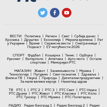
|
|
|
|
ВЕСТИ
Политика
Регион
Свет
Србија данас
|
|
|
|
Хроника
Друштво
Економија
Мерила времена
Рат
|
|
|
|
у Украјини
Време
Сервисне вести
Сматрачница
|
Подкаст
ЕУ могућности 2026
|
|
|
|
СПОРТ
Фудбал
Кошарка
Тенис
Одбојка
|
|
|
|
Рукомет
Ватерполо
Атлетика
Ауто-мото
Остали
|
спортови
Меморијал РТС
|
|
|
МАГАЗИН
Живот
Занимљивости
Музика
|
|
|
|
Технологијa
Путујемо
Свет познатих
Здравље
|
|
|
|
Филм и ТВ
Наука
Природа
Дигитални предузетник
|
За мале велике хероје
Наизглед здрав
|
|
|
|
|
ТВ
РТС 1
РТС 2
РТС 3
РТС Свет
РТС Наука
|
|
|
|
РТС Драма
РТС Живот
РТС Класика
РТС Коло
|
|
РТС Трезор
РТС Музика
РТС Полетарац
|
|
РАДИО
Радио Београд 1
Радио Београд 2
Радио