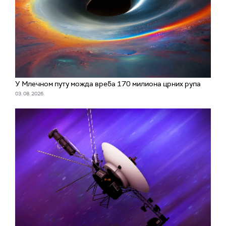
У Млечном путу можда вреба 170 милиона црних рупа
03. 08. 2026.