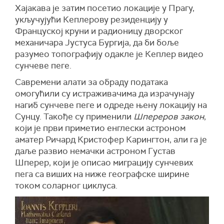
Хајакава је затим посетио локације у Прагу,
укључујући Кеплерову резиденцију у
Француској круни и радионицу дворског
механичара Јустуса Бургија, да би боље
разумео топографију одакле је Кеплер видео
сунчеве пеге.
Савремени алати за обраду података
омогућили су истраживачима да израчунају
нагиб сунчеве пеге и одреде њену локацију на
Сунцу. Такође су применили
Шпереров закон
,
који је први приметио енглески астроном
аматер Ричард Кристофер Карингтон, али га је
даље развио немачки астроном Густав
Шперер, који је описао миграцију сунчевих
пега са виших на ниже географске ширине
током соларног циклуса.