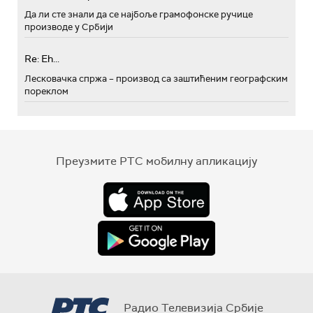
Да ли сте знали да се најбоље грамофонске ручице
производе у Србији
Re: Eh...
Лесковачка спржа – производ са заштићеним географским
пореклом
Преузмите РТС мобилну апликацију
Радио Телевизија Србије