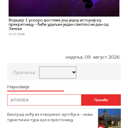
Војаџер 1 ускоро достиже још једну историјску
прекретницу – биће удаљен један светлосни дан од
Земље
13. 07. 2026.
недеља, 09. август 2026.
Прогноза
Најновије
Београд ноћу из отвореног аутобуса – нова
туристичка тура кроз престоницу