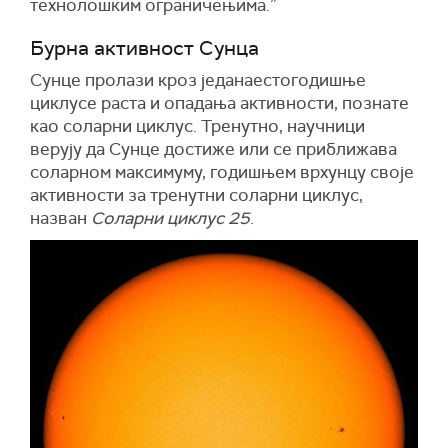
технолошким ограничењима.”
Бурна активност Сунца
Сунце пролази кроз једанаестогодишње
циклусе раста и опадања активности, познате
као соларни циклус. Тренутно, научници
верују да Сунце достиже или се приближава
соларном максимуму, годишњем врхунцу своје
активности за тренутни соларни циклус,
назван
Соларни циклус 25
.