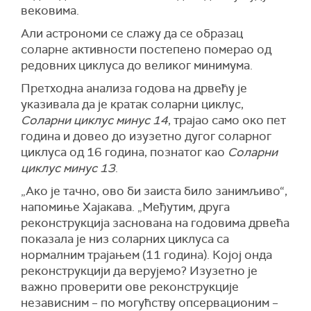
вековима.
Али астрономи се слажу да се образац
соларне активности постепено померао од
редовних циклуса до великог минимума.
Претходна анализа годова на дрвећу је
указивала да је кратак соларни циклус,
Соларни циклус минус 14
, трајао само око пет
година и довео до изузетно дугог соларног
циклуса од 16 година, познатог као
Соларни
циклус минус 13
.
„Ако је тачно, ово би заиста било занимљиво“,
напомиње Хајакава. „Међутим, друга
реконструкција заснована на годовима дрвећа
показала је низ соларних циклуса са
нормалним трајањем (11 година). Којој онда
реконструкцији да верујемо? Изузетно је
важно проверити ове реконструкције
независним – по могућству опсервационим –