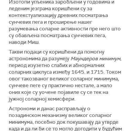
Изотопи угљеника заробљени у годовима и
леденим језграма коришћени су за
контекстуализацију древних посматрања
сунчевих пега и проширење нашег
разумевања соларне активности пре него што
су обављена посматрања сунчевих пега,
наводи Миш.
Такви подаци су коришћени да помогну
астрономима да разумеју
Маундеров минимум
,
период изузетно слабих и абнормалних
соларних циклуса између 1645. и 1715. Током
овог такозваног великог соларног минимума,
сунчеве пеге су практично нестале, а мало
оних које су уочене појавиле су се тек на
јужној соларној хемисфери.
Астрономи и данас расправљају о
позадинском механизму великог соларног
минимума, посебно док покушавају да утврде
када и да ли би се то могло догодити у будућим