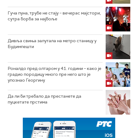
Гуча пуна, трубе не стају – вечерас мајстори,
сутра борба за најбоље
Дивља свиња залутала на метро станицу у
Будимпешти
Роналдо пред олтаром у 41. години – како је
градио породицу много пре него што је
упознао Георгину
Да ли би требало да престанете да
пуцкетате прстима