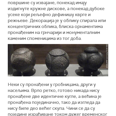
површине су извајане, понекад имају
издигнуте кружне дискове, а понекад дубоке
усеке који рељефно дефинишу кврге и
режњеве. Декорација је у облику спирала или
концентричних облика, блиска орнаментима
пронађеним на грнчарији и монументалним
каменим споменицима из тог доба.
Неки су пронађени у гробницама, други у
насељима. Врло ретко, готово никада нису
пронађене две идентичне кугле, а већина је
пронађена појединачно, тако да изгледа да
нису биле део већег скупа. Чини се да су
поједине израђиване током дужег временског