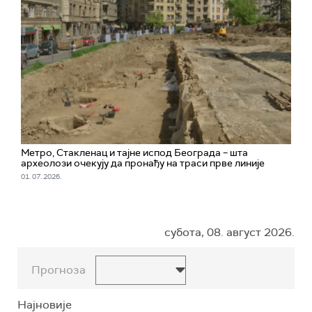
Метро, Стакленац и тајне испод Београда – шта
археолози очекују да пронађу на траси прве линије
01. 07. 2026.
субота, 08. август 2026.
Прогноза
Најновије