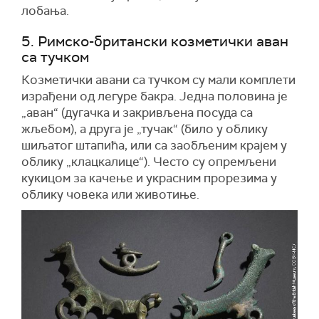
лобања.
5. Римско-британски козметички аван
са тучком
Козметички авани са тучком су мали комплети
израђени од легуре бакра. Једна половина је
„аван“ (дугачка и закривљена посуда са
жљебом), а друга је „тучак“ (било у облику
шиљатог штапића, или са заобљеним крајем у
облику „клацкалице“). Често су опремљени
кукицом за качење и украсним прорезима у
облику човека или животиње.