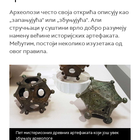
Археолози често своја открића описују као
„запањујућа“ или „збуњујућа“. Али
стручњаци у суштини врло добро разумеју
намену већине историјских артефаката.
Међутим, постоји неколико изузетака од
овог правила.
Пет мистериозних древних артефаката који још увек
збуњују археологе