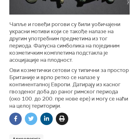
Чапље и говеђи рогови су били уобичајени
украсни мотиви који се такође налазе на
другим употребним предметима из тог
периода. Фалусна симболика на појединим
козметичким комплетима подстакла је
асоцијације на плодност.
Ови козметички сетови су типични за простор
Британије и врло ретко се налазе у
континенталној Европи. Датирају из касног
гвозденог доба до раног римског периода
(око 100. до 200. пре нове ере) и могу се наћи
на целој територији.
Археологија