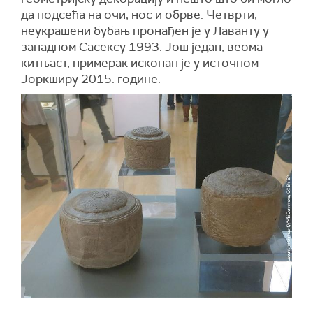
да подсећа на очи, нос и обрве. Четврти,
неукрашени бубањ пронађен је у Лаванту у
западном Сасексу 1993. Још један, веома
китњаст, примерак ископан је у источном
Јоркширу 2015. године.