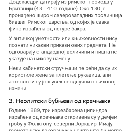
Додекаедри датирају из римског периода у
Британији (43 – 410. године). Око 130 је
пронађено широм северозападних провинција
бившег Римског царства, од којих је свака
фино израђена од легуре бакра.
У античкој уметности или књижевности нису
познати никакви прикази ових предмета. Не
одговарају стандардној величини и ништа не
указује на њихову намену.
Неки кабинетски стручњаци ће рећи да су их
користиле жене за плетење рукавица, али
археолози су још увек неодлучни о њиховој
намени.
3. Неолитски бубњеви од кречњака
Године 1889, три изрезбарена цилиндра
израђена од кречњака откривена су у дечјем
гробу у Фолктону, северни Јоркшир. Имају
геометријску декорацију и нешто што би могло