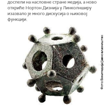
доспели на насловне стране медија, а ново
откриће Нортон Дизнија у Линколнширу
изазвало је много дискусија о њиховој
функцији.