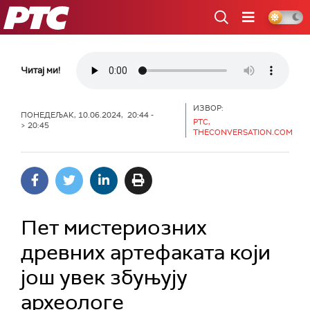
РТС
Читај ми!
ИЗВОР:
ПОНЕДЕЉАК, 10.06.2024, 20:44 -
РТС,
> 20:45
THECONVERSATION.COM
Пет мистериозних
древних артефаката који
још увек збуњују
археологе