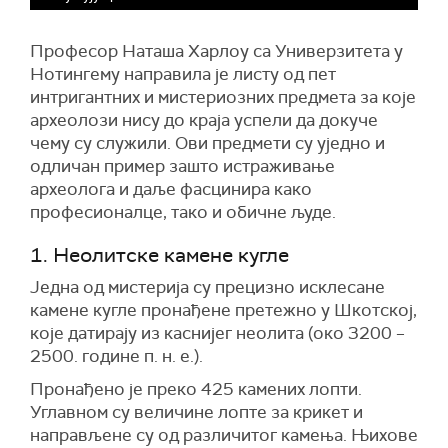
Професор Наташа Харлоу са Универзитета у
Нотингему направила је листу од пет
интригантних и мистериозних предмета за које
археолози нису до краја успели да докуче
чему су служили. Ови предмети су уједно и
одличан пример зашто истраживање
археолога и даље фасцинира како
професионалце, тако и обичне људе.
1. Неолитске камене кугле
Једна од мистерија су прецизно исклесане
камене кугле пронађене претежно у Шкотској,
које датирају из каснијег неолита (око 3200 –
2500. године п. н. е.).
Пронађено је преко 425 камених лопти.
Углавном су величине лопте за крикет и
направљене су од различитог камења. Њихове