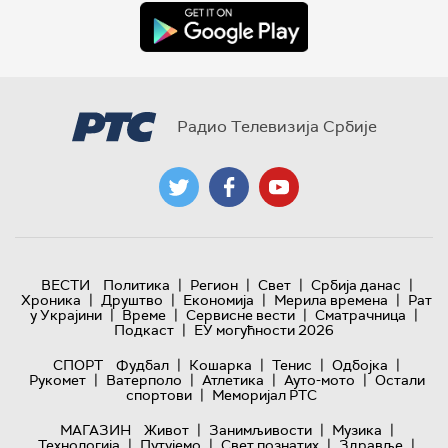
Радио Телевизија Србије
|
|
|
|
ВЕСТИ
Политика
Регион
Свет
Србија данас
|
|
|
|
Хроника
Друштво
Економија
Мерила времена
Рат
|
|
|
|
у Украјини
Време
Сервисне вести
Сматрачница
|
Подкаст
ЕУ могућности 2026
|
|
|
|
СПОРТ
Фудбал
Кошарка
Тенис
Одбојка
|
|
|
|
Рукомет
Ватерполо
Атлетика
Ауто-мото
Остали
|
спортови
Меморијал РТС
|
|
|
МАГАЗИН
Живот
Занимљивости
Музика
|
|
|
|
Технологијa
Путујемо
Свет познатих
Здравље