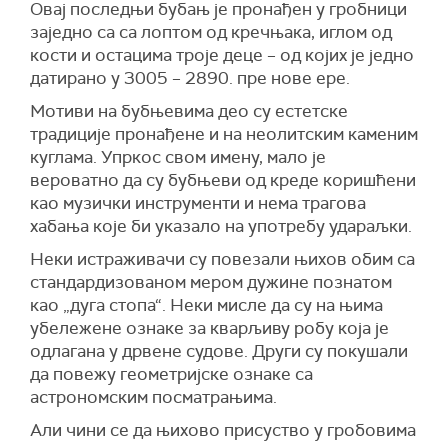
Овај последњи бубањ је пронађен у гробници
заједно са са лоптом од кречњака, иглом од
кости и остацима троје деце – од којих је једно
датирано у 3005 – 2890. пре нове ере.
Мотиви на бубњевима део су естетске
традиције пронађене и на неолитским каменим
куглама. Упркос свом имену, мало је
вероватно да су бубњеви од креде коришћени
као музички инструменти и нема трагова
хабања које би указало на употребу удараљки.
Неки истраживачи су повезали њихов обим са
стандардизованом мером дужине познатом
као „дуга стопа“. Неки мисле да су на њима
убележене ознаке за кварљиву робу која је
одлагана у дрвене судове. Други су покушали
да повежу геометријске ознаке са
астрономским посматрањима.
Али чини се да њихово присуство у гробовима