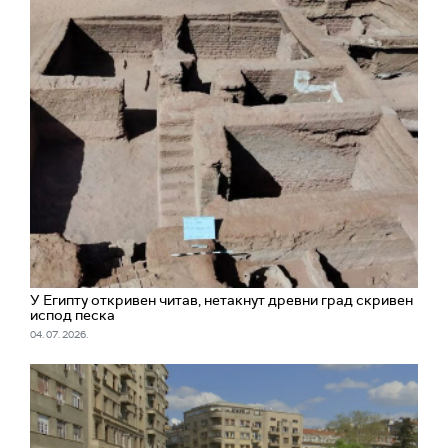
У Египту откривен читав, нетакнут древни град скривен
испод песка
04. 07. 2026.