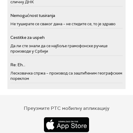
сличну ДНК
Nemogućnost tusiranja
Не туширате се сваког дана – не стидите се, то је здраво
Cestitke za uspeh
Да ли сте знали да се најбоље грамофонске ручице
производе у Србији
Re: Eh...
Лесковачка спржа – производ са заштићеним географским
пореклом
Преузмите РТС мобилну апликацију