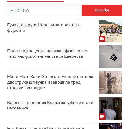
Гуча дан други: Нема ни наговештаја
фајронта
После три деценије покушавају да врате
тело индијског алпинисте са Евереста
Мит о Мати Хари: Завела је Европу, постала
двострука шпијунка и завршила пред
стрељачким водом
Како се Предраг из Врања заљубио у старе
часовнике
Ник Кејв наступио у Београду у оквиру