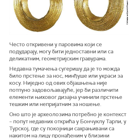
Често откривени у паровима који се
подударају, могу бити једноставни или са
деликатним, геометријским гравурама.
Недавна тумачења сугеришу да је то можда
било прстење за нос, минђуше или украси за
косу. Ниједно од ових објашњења није
потпуно задовољавајуће, јер би различити
елементи њиховог дизајна учинили прстење
тешким или непријатним за ношење.
Оно што је археолозима потребно је контекст
– попут недавних открића у Бончуклу Тарли, у
Турској, где су покојници сахрањивани са
накитом на лицу пронађеним у близини