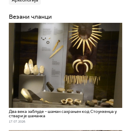
Везани чланци
Два века заблуде – шаман сахрањен код Стоунхенџа у
ствари је шаманка
17. 07. 2026.