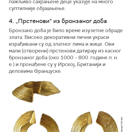
пажљиво сахрањене деце указује на много
суптилније објашњење.
4. „Прстенови“ из бронзаног доба
Бронзано доба је било време изузетне обраде
злата. Високо декоративни лични украси
израђивани су од златног лима и жице. Ови
мали (отворени) прстенови датирају из касног
бронзаног доба (око 1000 – 800. године п. н.
е.) и пронађене су у Ирској, Британији и
деловима Француске.