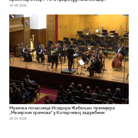
19. 06. 2026.
Музичка почасница Исидори Жебељан: премијера
„Мезијских храмова“ у Коларчевој задужбини
25. 04. 2026.