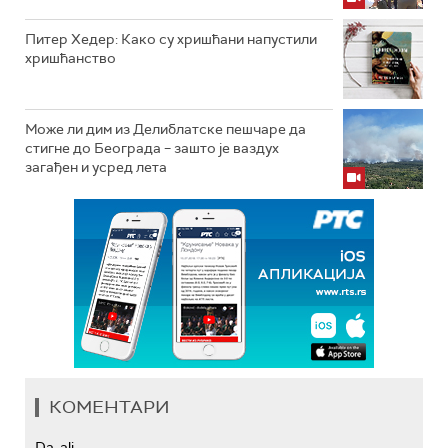
Питер Хедер: Како су хришћани напустили
хришћанство
Може ли дим из Делиблатске пешчаре да
стигне до Београда – зашто је ваздух
загађен и усред лета
КОМЕНТАРИ
Da, ali...