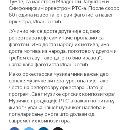
Тумпе, са маестром Младеном Јагуштом и
Симфонијским оркестром РТС-а. После скоро
60 година извео га је први фаготиста нашег
оркестра, Иван Јотић.
„Учинио ми се доста другачије од свих
репертоара које сам иначе пролазио са
фаготом. Има доста народних мотива, има
доста мотива из народа, поготово у другом и
трећем ставу, тако да је то био изазов“,
наглашава фаготиста Иван Јотић.
Иако оркестарска музика чини важан део
српске музичке литературе, она није тако
често на репертоару оркестара. Зато је
програм „Свет музике српских композитора"
Музичке продукције РТС-а важан по питању
живог чувања нашег музичког наслеђа и
популарисању онога што долази од
савремених композитора.