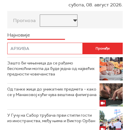
субота, 08. август 2026.
Прогноза
Најновије
Зашто би чињеница да се рађамо
беспомоћни могла да буде једна од највећих
предности човечанства
Од танке жице до уникатних предмета – како
се у Манаковој кући чува вештина филиграна
У Гучу на Сабор трубача први стигли гости
из иностранства, међу њима и Виктор Орбан