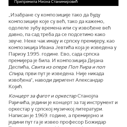
Припремила Миона Станимировић
„Изабране су композиције тако да буду
композиције које су већ, тако да кажемо,
одолеле зубу времена или су извођене већ
давно, па сад треба да се подсетимо како
звуче. Неке чак имају и српску премијеру, као
композиција Ивана Јевтића која је изведена у
Паризу 1995. године. Ево, сада српска
премијера је била. И композиција Дејана
Деспића,
Свита из опере Поп Ћира и поп
Спира
, први пут је изведена. Није никада
извођена“, наводи диригент Александар
Којић.
Концерт за фагот и оркестар
Станојла
Рајичића, једини је концерт за тај инструмент и
оркестар у српској музичкој литератури.
Написан је 1969. године, а премијерно и
једини пут га је извео професор Божидар