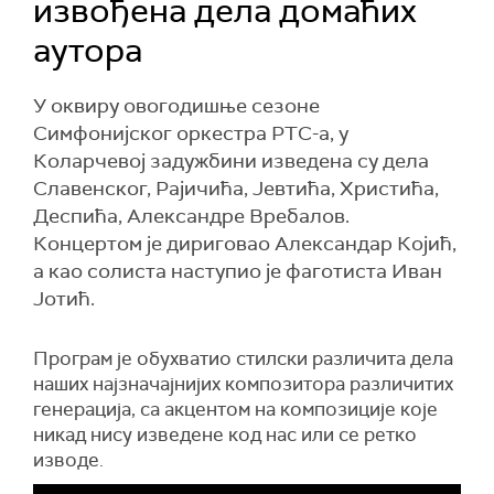
извођена дела домаћих
аутора
У оквиру овогодишње сезоне
Симфонијског оркестра РТС-а, у
Коларчевој задужбини изведена су дела
Славенског, Рајичића, Јевтића, Христића,
Деспића, Александре Вребалов.
Концертом је дириговао Александар Којић,
а као солиста наступио је фаготиста Иван
Јотић.
Програм је обухватио стилски различита дела
наших најзначајнијих композитора различитих
генерација, са акцентом на композиције које
никад нису изведене код нас или се ретко
изводе.