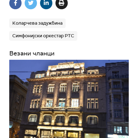
Коларчева задужбина
Симфонијски оркестар РТС
Везани чланци