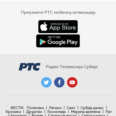
Преузмите РТС мобилну апликацију
Радио Телевизија Србије
|
|
|
|
ВЕСТИ
Политика
Регион
Свет
Србија данас
|
|
|
|
Хроника
Друштво
Економија
Мерила времена
Рат
|
|
|
|
у Украјини
Време
Сервисне вести
Сматрачница