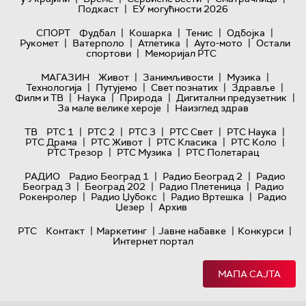
|
Подкаст
ЕУ могућности 2026
|
|
|
|
СПОРТ
Фудбал
Кошарка
Тенис
Одбојка
|
|
|
|
Рукомет
Ватерполо
Атлетика
Ауто-мото
Остали
|
спортови
Меморијал РТС
|
|
|
МАГАЗИН
Живот
Занимљивости
Музика
|
|
|
|
Технологијa
Путујемо
Свет познатих
Здравље
|
|
|
|
Филм и ТВ
Наука
Природа
Дигитални предузетник
|
За мале велике хероје
Наизглед здрав
|
|
|
|
|
ТВ
РТС 1
РТС 2
РТС 3
РТС Свет
РТС Наука
|
|
|
|
РТС Драма
РТС Живот
РТС Класика
РТС Коло
|
|
РТС Трезор
РТС Музика
РТС Полетарац
|
|
РАДИО
Радио Београд 1
Радио Београд 2
Радио
|
|
|
Београд 3
Београд 202
Радио Плетеница
Радио
|
|
|
Рокенролер
Радио Џубокс
Радио Вртешка
Радио
|
Џезер
Архив
|
|
|
|
РТС
Контакт
Маркетинг
Јавне набавке
Конкурси
Интернет портал
МАПА САЈТА