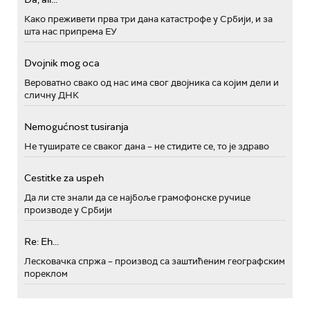
Како преживети прва три дана катастрофе у Србији, и за
шта нас припрема ЕУ
Dvojnik mog oca
Вероватно свако од нас има свог двојника са којим дели и
сличну ДНК
Nemogućnost tusiranja
Не туширате се сваког дана – не стидите се, то је здраво
Cestitke za uspeh
Да ли сте знали да се најбоље грамофонске ручице
производе у Србији
Re: Eh...
Лесковачка спржа – производ са заштићеним географским
пореклом