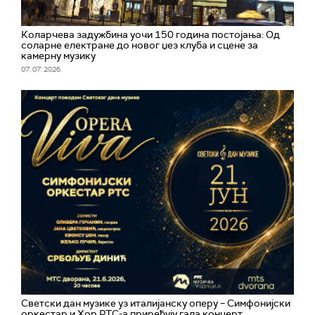
Коларчева задужбина уочи 150 година постојања: Од
соларне електране до новог џез клуба и сцене за
камерну музику
07. 07. 2026.
Светски дан музике уз италијанску оперу – Симфонијски
оркестар и Хор РТС-а приређују гала концерт