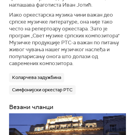
наглашава фаготиста Иван Јотић.
Иако оркестарска музика чини важан део
српске музичке литературе, она није тако
често на репертоару оркестара. Зато је
програм „Свет музике српских композитора"
Музичке продукције РТС-а важан по питању
живог чувања нашег музичког наслеђа и
популарисању онога што долази од
савремених композитора.
Коларчева задужбина
Симфонијски оркестар РТС
Везани чланци