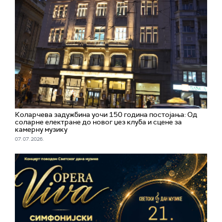
Коларчева задужбина уочи 150 година постојања: Од
соларне електране до новог џез клуба и сцене за
камерну музику
07. 07. 2026.