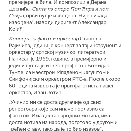
премијера је била. И композиција Дејана
Деспића,
Свита из опере Поп Ћира и поп
Спира
, први пут је изведена. Није никада
извођена“, наводи диригент Александар
Којић.
Концерт за фагот и оркестар
Станојла
Рајичића, једини је концерт за тај инструмент и
оркестар у српској музичкој литератури.
Написан је 1969. године, а премијерно и
једини пут га је извео професор Божидар
Тумпе, са маестром Младеном Јагуштом и
Симфонијским оркестром РТС-а. После скоро
60 година извео га је први фаготиста нашег
оркестра, Иван Јотић.
„Учинио ми се доста другачије од свих
репертоара које сам иначе пролазио са
фаготом. Има доста народних мотива, има
доста мотива из народа, поготово у другом и
трећем ставу, тако да је то био изазов“,