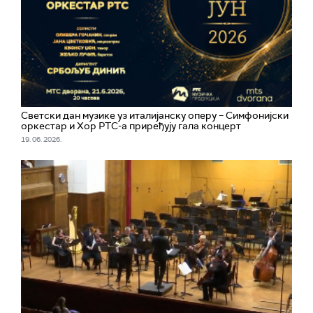
Светски дан музике уз италијанску оперу – Симфонијски
оркестар и Хор РТС-а приређују гала концерт
19. 06. 2026.