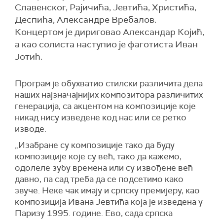
Славенског, Рајичића, Јевтића, Христића,
Деспића, Александре Вребалов.
Концертом је дириговао Александар Којић,
а као солиста наступио је фаготиста Иван
Јотић.
Програм је обухватио стилски различита дела
наших најзначајнијих композитора различитих
генерација, са акцентом на композиције које
никад нису изведене код нас или се ретко
изводе.
„Изабране су композиције тако да буду
композиције које су већ, тако да кажемо,
одолеле зубу времена или су извођене већ
давно, па сад треба да се подсетимо како
звуче. Неке чак имају и српску премијеру, као
композиција Ивана Јевтића која је изведена у
Паризу 1995. године. Ево, сада српска