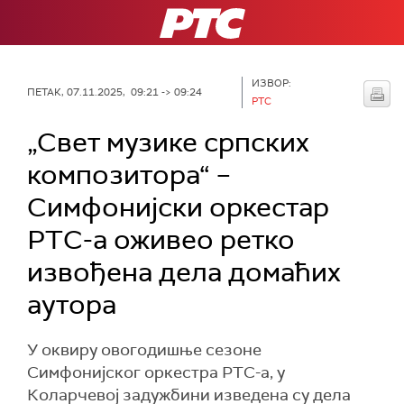
РТС
ИЗВОР:
ПЕТАК, 07.11.2025, 09:21 -> 09:24
РТС
„Свет музике српских
композитора“ –
Симфонијски оркестар
РТС-а оживео ретко
извођена дела домаћих
аутора
У оквиру овогодишње сезоне
Симфонијског оркестра РТС-а, у
Коларчевој задужбини изведена су дела