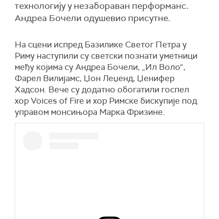
технологију у незабораван перформанс.
Андреа Бочели одушевио присутне.
На сцени испред Базилике Светог Петра у
Риму наступили су светски познати уметници
међу којима су Андреа Бочели, „Ил Воло“,
Фарел Вилијамс, Џон Леџенд, Џенифер
Хадсон. Вече су додатно обогатили госпел
хор Voices of Fire и хор Римске бискупије под
управом монсињора Марка Фризине.