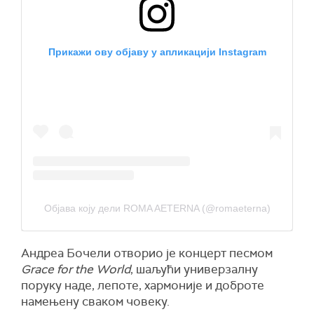
Прикажи ову објаву у апликацији Instagram
Објава коју дели ROMA AETERNA (@romaeterna)
Андреа Бочели отворио је концерт песмом
Grace for the World
, шаљући универзалну
поруку наде, лепоте, хармоније и доброте
намењену сваком човеку.