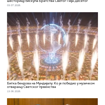
шесторицу бискупа Братства Светог Пија Десетог
03. 07. 2026.
Битка бендова на Мундијалу: Ко је победио у музичком
отварању Светског првенства
13. 06. 2026.