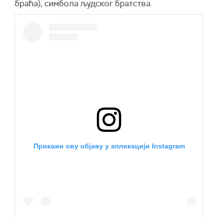
браћа), симбола људског братства.
Прикажи ову објаву у апликацији Instagram