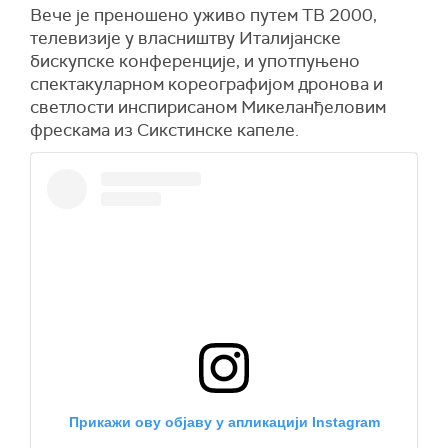
Вече је преношено уживо путем ТВ 2000,
телевизије у власништву Италијанске
бискупске конференције, и употпуњено
спектакуларном кореографијом дронова и
светлости инспирисаном Микеланђеловим
фрескама из Сикстинске капеле.
Прикажи ову објаву у апликацији Instagram