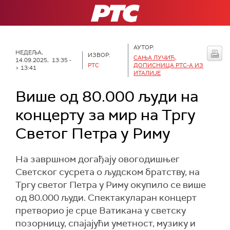
РТС
АУТОР:
НЕДЕЉА,
ИЗВОР:
САЊА ЛУЧИЋ,
14.09.2025, 13:35 -
РТС
ДОПИСНИЦА РТС-А ИЗ
> 13:41
ИТАЛИЈЕ
Више од 80.000 људи на
концерту за мир на Тргу
Светог Петра у Риму
На завршном догађају овогодишњег
Светског сусрета о људском братству, на
Тргу светог Петра у Риму окупило се више
од 80.000 људи. Спектакуларан концерт
претворио је срце Ватикана у светску
позорницу, спајајући уметност, музику и