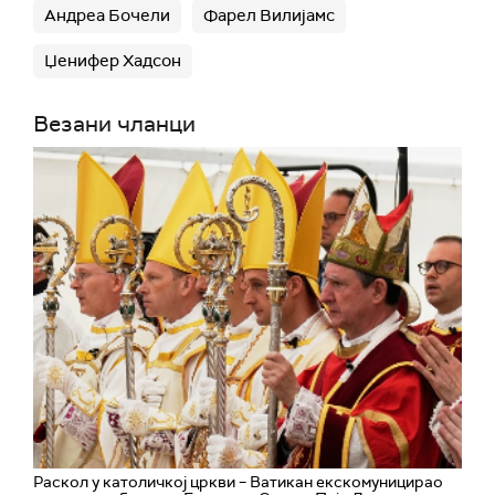
Андреа Бочели
Фарел Вилијамс
Џенифер Хадсон
Везани чланци
Раскол у католичкој цркви – Ватикан екскомуницирао