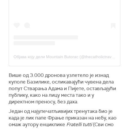
Објава коју дели Mountain Butorac (@thecatholictraveler)
Више од 3.000 дронова узлетело је изнад
куполе Базилике, осликавајући чувена дела
попут Стварања Адама и Пијете, остављајући
публику, како на лицу места тако и у
директном преносу, без даха.
Један од најупечатљивијих тренутака био је
када је лик папе Фрање приказан на небу, као
омаж аутору енциклике
Fratelli tutti
(Сви смо