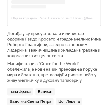
Објава коју дели Papal Basilica of Saint Peter (@basilicasanpietro.va)
Догађају су присуствовали и министар
одбране Гвидо Кросето и градоначелник Рима
Роберто Гвалтијери, заједно са верским
лидерима, званичницима и хиљадама грађана и
ходочасника из целог света.
Манифестација "Grace for the World"
обележила је нови начин преношења поруке
мира и братства, претварајући римско небо у
живу уметничку и духовну таписерију.
папа Фрања
Ватикан
Базилика Светог Петра
Џон Леџенд