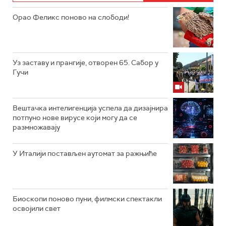
Орао Феликс поново на слободи!
Уз заставу и прангије, отворен 65. Сабор у
Гучи
Вештачка интелигенција успела да дизајнира
потпуно нове вирусе који могу да се
размножавају
У Италији постављен аутомат за ражњиће
Биоскопи поново пуни, филмски спектакли
освојили свет