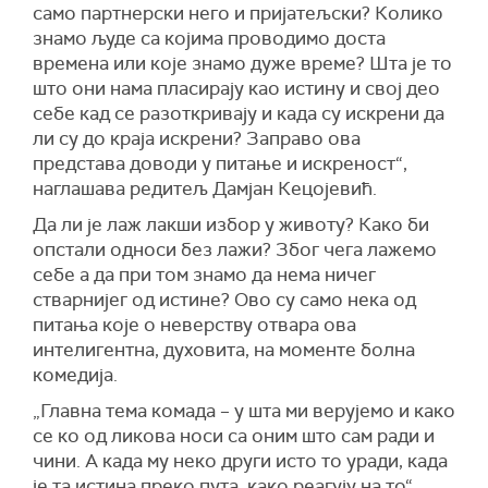
само партнерски него и пријатељски? Колико
знамо људе са којима проводимо доста
времена или које знамо дуже време? Шта је то
што они нама пласирају као истину и свој део
себе кад се разоткривају и када су искрени да
ли су до краја искрени? Заправо ова
представа доводи у питање и искреност“,
наглашава редитељ Дамјан Кецојевић.
Да ли је лаж лакши избор у животу? Како би
опстали односи без лажи? Због чега лажемо
себе а да при том знамо да нема ничег
стварнијег од истине? Ово су само нека од
питања које о неверству отвара ова
интелигентна, духовита, на моменте болна
комедија.
„Главна тема комада – у шта ми верујемо и како
се ко од ликова носи са оним што сам ради и
чини. А када му неко други исто то уради, када
је та истина преко пута, како реагују на то“,