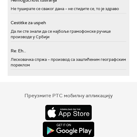
Nemogućnost tusiranja
Не туширате се сваког дана – не стидите се, то је здраво
Cestitke za uspeh
Да ли сте знали да се најбоље грамофонске ручице
производе у Србији
Re: Eh...
Лесковачка спржа – производ са заштићеним географским
пореклом
Преузмите РТС мобилну апликацију