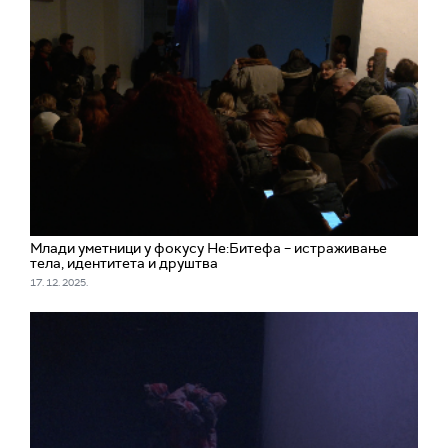
Млади уметници у фокусу Не:Битефа – истраживање
тела, идентитета и друштва
17. 12. 2025.