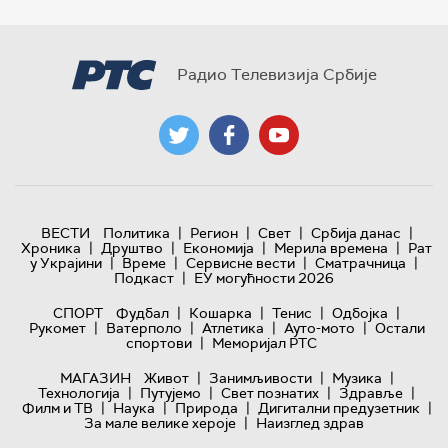
Радио Телевизија Србије
|
|
|
|
ВЕСТИ
Политика
Регион
Свет
Србија данас
|
|
|
|
Хроника
Друштво
Економија
Мерила времена
Рат
|
|
|
|
у Украјини
Време
Сервисне вести
Сматрачница
|
Подкаст
ЕУ могућности 2026
|
|
|
|
СПОРТ
Фудбал
Кошарка
Тенис
Одбојка
|
|
|
|
Рукомет
Ватерполо
Атлетика
Ауто-мото
Остали
|
спортови
Меморијал РТС
|
|
|
МАГАЗИН
Живот
Занимљивости
Музика
|
|
|
|
Технологијa
Путујемо
Свет познатих
Здравље
|
|
|
|
Филм и ТВ
Наука
Природа
Дигитални предузетник
|
За мале велике хероје
Наизглед здрав