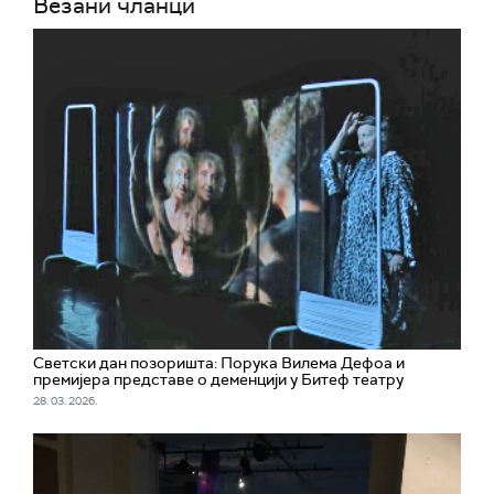
Везани чланци
Светски дан позоришта: Порука Вилема Дефоа и
премијера представе о деменцији у Битеф театру
28. 03. 2026.