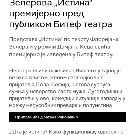
Зелерова „Истина“
премијерно пред
публиком Битеф театра
Представа „Истина“ по тексту Флоријана
Зелера и у режији Дамјана Кецојевића
премијерно je изведена у Битеф театру.
Непоправљиви лажљивац Винсент у тајној је
вези са Алисом, женом свог најбољег
пријатеља Пола. Софија, његова супруга
сумња у неверство свога мужа. Дугогодишњи
пријатељи у овој комедији ситуације западају у
мрежу међусобних превара и полуистина.
Припремила Драгана Ракочевић
„Шта је истина? Како функционишу односи не