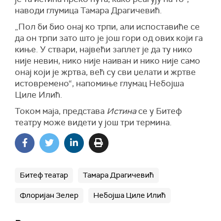
наводи глумица Тамара Драгичевић.
„Пол би био онај ко трпи, али испоставиће се
да он трпи зато што је још гори од ових који га
киње. У ствари, највећи заплет је да ту нико
није невин, нико није наиван и нико није само
онај који је жртва, већ су сви џелати и жртве
истовремено“, напомиње глумац Небојша
Циле Илић.
Током маја, представа
Истина
се у Битеф
театру може видети у још три термина.
Битеф театар
Тамара Драгичевић
Флоријан Зелер
Небојша Циле Илић