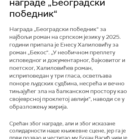
награде „Београдски
победник“
Награда „Београдски победник“ за
најбољи роман на српском језику у 2025.
години припала је Енесу Халиловићу за
роман „Бекос“. „У необичном преплету
исповедног и документарног, бајковитог и
поетског, Халиловићев роман,
исприповедан у три гласа, осветљава
поноре људских судбина, несрећа и вечно
тињајућег зла на балканском простору као
својеврсној проклетој авлији“, наводи се у
образложењу жирија.
Срећан због награде, али и због исказане
солидарности наше књижевне сцене, јер га је
први позвао и честитао му Бојан Васић чији је