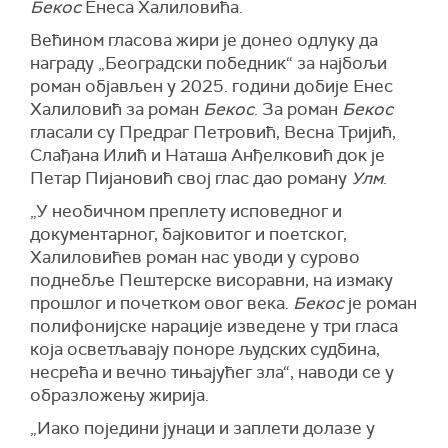
Бекос
Енеса Халиловића.
Већином гласова жири је донео одлуку да
награду „Београдски победник“ за најбољи
роман објављен у 2025. години добије Енес
Халиловић за роман
Бекос
. За роман
Бекос
гласали су Предраг Петровић, Весна Тријић,
Слађана Илић и Наташа Анђелковић док је
Петар Пијановић свој глас дао роману
Улм
.
„У необичном преплету исповедног и
документарног, бајковитог и поетског,
Халиловићев роман нас уводи у сурово
поднебље Пештерске висоравни, на измаку
прошлог и почетком овог века.
Бекос
је роман
полифонијске нарације изведене у три гласа
која осветљавају поноре људских судбина,
несрећа и вечно тињајућег зла“, наводи се у
образложењу жирија.
„Иако поједини јунаци и заплети долазе у