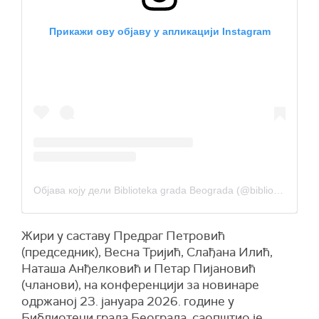
Прикажи ову објаву у апликацији Instagram
Објава коју дели Biblioteka grada Beograda (@biblioteka_grada_beograda)
Жири у саставу Предраг Петровић
(председник), Весна Тријић, Слађана Илић,
Наташа Анђелковић и Петар Пијановић
(чланови), на конференцији за новинаре
одржаној 23. јануара 2026. године у
Библиотеци града Београда, саопштио је