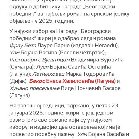
одлуку о добитнику награде „Београдски
победник“ за најбољи роман на српском језику
објављен у 2025. години.
У најужи избор за Награду „Београдски
победник“ жири је одабрао седам романа:
Фрау Бета
Лауре Барне (издавач Heraedu);
Улм
Бојана Васића (Весели четвртак);
Разговори с Вјештицом
Владимира Вујовића
(Суматра);
Луси
Бојана Савића Остојића
(Лагуна);
Летњиковац
Марка Тодоровића
(Дијак),
Бекос
Енеса Халиловића (Лагуна)
и
Хумано пресељење
Виде Црнчевић Басаре
(Лагуна).
На завршној седници, одржаној у петак 23.
јануара 2026. године, жири је још једном
размотрио све романе који су у најужем
избору, и издвојио два остварења којима је
посветио посебну пажњу:
Улм
Бојана Васића и