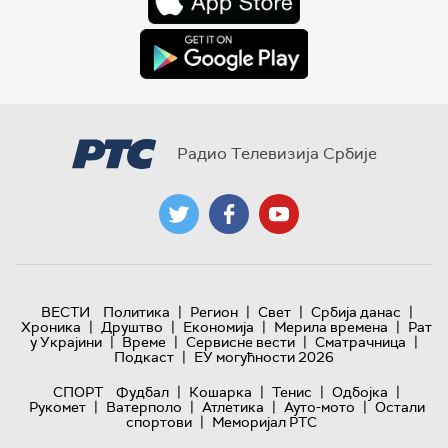
Радио Телевизија Србије
|
|
|
|
ВЕСТИ
Политика
Регион
Свет
Србија данас
|
|
|
|
Хроника
Друштво
Економија
Мерила времена
Рат
|
|
|
|
у Украјини
Време
Сервисне вести
Сматрачница
|
Подкаст
ЕУ могућности 2026
|
|
|
|
СПОРТ
Фудбал
Кошарка
Тенис
Одбојка
|
|
|
|
Рукомет
Ватерполо
Атлетика
Ауто-мото
Остали
|
спортови
Меморијал РТС