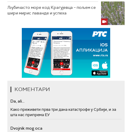
Љубичасто море код Крагујевца – пољем се
шири мирис лаванде и успеха
КОМЕНТАРИ
Da, ali...
Како преживети прва три дана катастрофе у Србији, и за
шта нас припрема ЕУ
Dvojnik mog oca