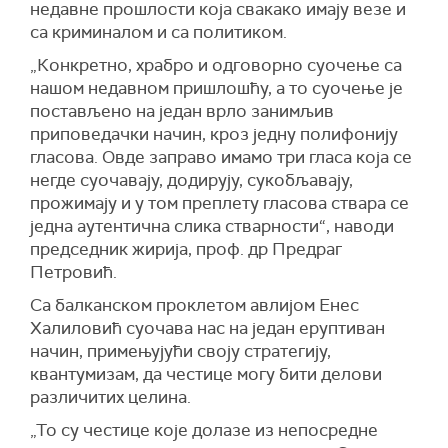
недавне прошлости која свакако имају везе и
са криминалом и са политиком.
„Конкретно, храбро и одговорно суочење са
нашом недавном пришлошћу, а то суочење је
постављено на један врло занимљив
приповедачки начин, кроз једну полифонију
гласова. Овде заправо имамо три гласа која се
негде суочавају, додирују, сукобљавају,
прожимају и у том преплету гласова ствара се
једна аутентична слика стварности“, наводи
председник жирија, проф. др Предраг
Петровић.
Са балканском проклетом авлијом Енес
Халиловић суочава нас на један еруптиван
начин, примењујући своју стратегију,
квантумизам, да честице могу бити делови
различитих целина.
„То су честице које долазе из непосредне