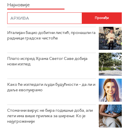
Најновије
Италијан бацио добитни листић, пронашли га
радници градске чистоће
Плато испред Храма Светог Саве добија
нови изглед
Како ће изгледати људи будућности – да ли и
даље еволуирамо
Стомачни вирус не бира годишње доба, али
лети има више прилика за ширење: Ко је
најугроженији