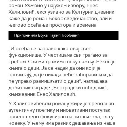
роман
Улм
био у најужем избору, Енес
Халиловић, екслузивно за Културни дневник
каже да је роман Бекос сведочанство, али и
његово осећање простора и времена.
Припремила Војка Пајкић Ђорђевић
„И осећање заправо како овај свет
функционише. У честицама сви трагамо за
срећом. Сви ми тражимо неку пажњу. Бекос је
књига о деци. Ја се надам да они који је
прочитају, да је никада неће заборавити и да
ће управо размишљати о деци“, наглашава
добитник награде „Београдски победник“,
књижевник Енес Халиловић.
У Халиловићевом роману жири је препознао
аутентичну поетику и иновативни поступак
првенствено фокусиран на питање зла, зла у
човеку. У њему има разних дешавања из наше