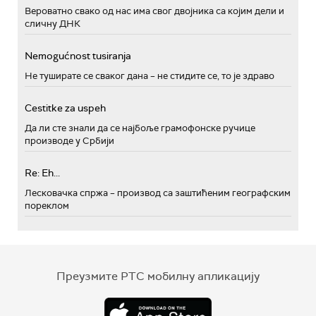
Вероватно свако од нас има свог двојника са којим дели и
сличну ДНК
Nemogućnost tusiranja
Не туширате се сваког дана – не стидите се, то је здраво
Cestitke za uspeh
Да ли сте знали да се најбоље грамофонске ручице
производе у Србији
Re: Eh...
Лесковачка спржа – производ са заштићеним географским
пореклом
Преузмите РТС мобилну апликацију