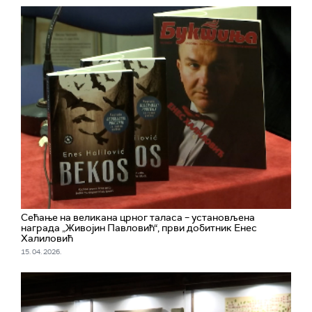
Сећање на великана црног таласа – установљена
награда „Живојин Павловић“, први добитник Енес
Халиловић
15. 04. 2026.