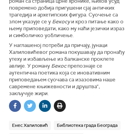
роман са страница црне хронике, њихов усуд
повремено добија пригушени сјај античких
трагедија и архетипских фигура. Суочење са
злом указује се у
Бекосу
и кроз питање како о
њему приповедати, како му наћи језички израз
и симболичко уобличење.
У наглашеној потреби да причају, јунаци
Халиловићевог романа покушавају да пронађу
утеху и избављење из балканске проклете
авлије. У роману
Бекос
препознаје се
аутентична поетика која се иновативним
приповедањем суочава са изазовима наше
савремене књижевности и друштва“,
закључује жири.
Енес Халиловић
Библиотека града Београда