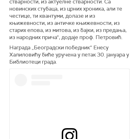
стварности, из актуелне стварности. Са
новинских стубаца, из црних хроника, али те
честице, ти квантуми, долазе и из
књижевности, из античке књижевности, из
старих епова, из митова, из бајки, из предања,
из народних прича“, додаје проф. Петровић.
Награда „Београдски победник“ Енесу
Халиловићу биће уручена у петак 30. јануара у
Библиотеци града.