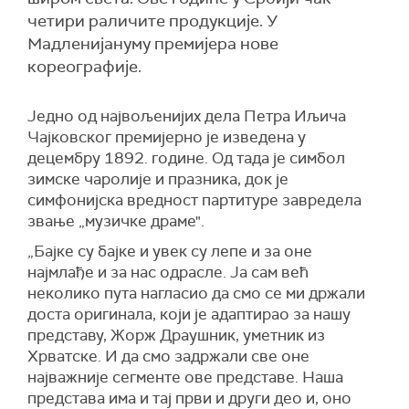
четири раличите продукције. У
Мадленијануму премијера нове
кореографије.
Једно од највољенијих дела Петра Иљича
Чајковског премијерно је изведена у
децембру 1892. године. Од тада је симбол
зимске чаролије и празника, док је
симфонијска вредност партитуре завредела
звање „музичке драме".
„Бајке су бајке и увек су лепе и за оне
најмлађе и за нас одрасле. Ја сам већ
неколико пута нагласио да смо се ми држали
доста оригинала, који је адаптирао за нашу
представу, Жорж Драушник, уметник из
Хрватске. И да смо задржали све оне
најважније сегменте ове представе. Наша
представа има и тај први и други део и, оно