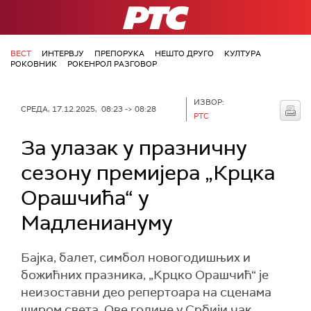
РТС
ВЕСТ
ИНТЕРВЈУ
ПРЕПОРУКА
НЕШТО ДРУГО
КУЛТУРА
РОКОВНИК
РОКЕНРОЛ РАЗГОВОР
ИЗВОР:
СРЕДА, 17.12.2025, 08:23 -> 08:28
РТС
За улазак у празничну
сезону премијера „Крцка
Орашчића“ у
Мадлениануму
Бајка, балет, симбол новогодишњих и
божићних празника, „Крцко Орашчић“ је
неизоставни део репертоара на сценама
широм света. Ове године у Србији чак