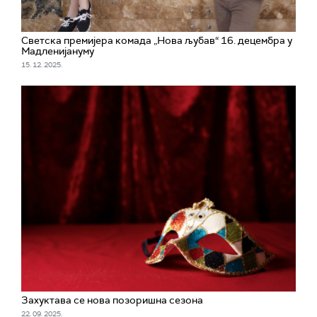
Светска премијера комада „Нова љубав“ 16. децембра у
Мадленијануму
15. 12. 2025.
Захуктава се нова позоришна сезона
22. 09. 2025.