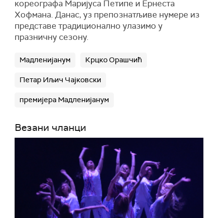
кореографа Маријуса Петипе и Ернеста
Хофмана. Данас, уз препознатљиве нумере из
представе традиционално улазимо у
празничну сезону.
Мадленијанум
Крцко Орашчић
Петар Иљич Чајковски
премијера Мадленијанум
Везани чланци