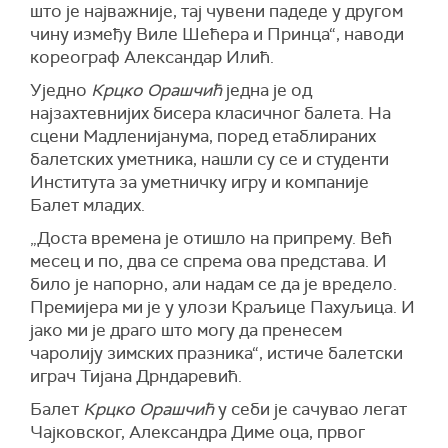
што је најважније, тај чувени падеде у другом
чину између Виле Шећера и Принца“, наводи
кореограф Александар Илић.
Уједно
Крцко Орашчић
једна је од
најзахтевнијих бисера класичног балета. На
сцени Мадленијанума, поред етаблираних
балетских уметника, нашли су се и студенти
Института за уметничку игру и компаније
Балет младих.
„Доста времена је отишло на припрему. Већ
месец и по, два се спрема ова представа. И
било је напорно, али надам се да је вредело.
Премијера ми је у улози Краљице Пахуљица. И
јако ми је драго што могу да пренесем
чаролију зимских празника“, истиче балетски
играч Тијана Дрндаревић.
Балет
Крцко Орашчић
у себи је сачувао легат
Чајковског, Александра Диме оца, првог