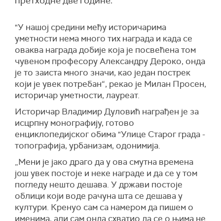
претходне две године.
"У нашој средини међу историчарима
уметности нема много тих награда и када се
оваква награда добије која је посвећена том
чувеном професору Александру Дероко, онда
је то заиста много значи, као један пострек
који је увек потребан“, рекао је Милан Просен,
историчар уметности, лауреат.
Историчар Владимир Дуловић награђен је за
исцрпну монографију, готово
енциклопедијског обима "Улице Старог града -
топографија, урбанизам, одонимија.
„Мени је јако драго да у ова смутна времена
још увек постоје и неке награде и да се у том
погледу нешто дешава. У држави постоје
облици који воде рачуна шта се дешава у
култури. Кренуо сам са намером да пишем о
именима, али сам онда схватио да се о њима не