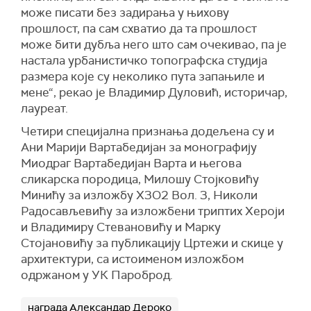
може писати без задирања у њихову
прошлост, па сам схватио да та прошлост
може бити дубља него што сам очекивао, па је
настала урбанистичко топографска студија
размера које су неколико пута запањиле и
мене“, рекао је Владимир Дуловић, историчар,
лауреат.
Четири специјална признања додељена су и
Ани Марији Вартабедијан за монографију
Миодраг Вартабедијан Варта и његова
сликарска породица, Милошу Стојковићу
Минићу за изложбу Х3О2 Вол. 3, Николи
Радосављевићу за изложбени триптих Хероји
и Владимиру Стевановићу и Марку
Стојановићу за публикацију Цртежи и скице у
архитектури, са истоименом изложбом
одржаном у УК Пароброд.
награда Александар Дероко