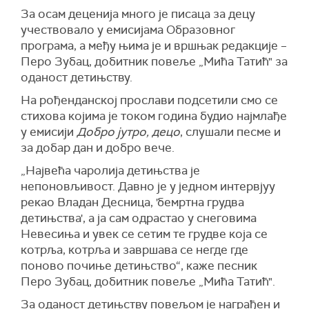
За осам деценија много је писаца за децу
учествовало у емисијама Образовног
програма, а међу њима је и вршњак редакције –
Перо Зубац, добитник повеље „Мића Татић" за
оданост детињству.
На рођенданској прослави подсетили смо се
стихова којима је током година будио најмлађе
у емисији
Добро јутро, децо
, слушали песме и
за добар дан и добро вече.
„Највећа чаролија детињства је
непоновљивост. Давно је у једном интервјуу
рекао Владан Десница, 'бемртна грудва
детињства', а ја сам одрастао у снеговима
Невесиња и увек се сетим те грудве која се
котрља, котрља и завршава се негде где
поново почиње детињство“, каже песник
Перо Зубац, добитник повеље „Мића Татић".
За оданост детињству повељом је награђен и