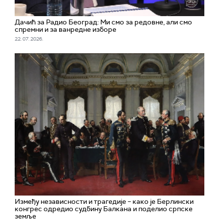
Дачић за Радио Београд: Ми смо за редовне, али смо
спремни и за ванредне изборе
22. 07. 2026.
Између независности и трагедије – како је Берлински
конгрес одредио судбину Балкана и поделио српске
земље