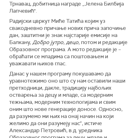
Трнавац, добитница награде „Јелена Билбија
Лапчевић".
Радијски цвркут Миће Татића којим уз
свакодневно причање нових прича започиње
дан, заштитни је знак најстарије емисије на
Балкану,
Добро јутро, децо,
потом и редакције
Образовног програма. А мото редакције је –
обраћати се младима са поштовањем и
уважавати њихов глас.
Данас у нашем програму покушавамо да
уравнотежимо оно што су нам оставили наши
претходници, дакле, традицију најбољих
остварења за децу и младе, са модерним
тежњама, модерним технологијама и свим
оним што нове генерације доносе. Односно,
да разумемо ми њих на онај начин на који
желимо да они разумеју нас“, истиче
Александар Петровић, в.д. уредника
Образовног програма за децу, младе и