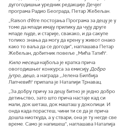
дугогодишњи уредник редакције Дечјег
програма Радио Београда, Петар Жебељан.
„Raison d'être постојања Програма за децу је у
томе да млади имају прилику да чују друге
младе људе, и старије, свакако, и да сакупе
толико знања да могу да крену у живот онако
како то ваља да се догоди“, наглашава Петар
Жебељан, добитник повеље „Мића Татић".
Кило месеца
најбоља је кратка прича
овогодишњег конкурса за емисију
Добро
јутро, децо
, а награда „Јелена Билбија
Лапчевић" припала је Наталији Трнавац.
„За добру причу за децу битно је једно добро
детињство, зато што прича настаје кад си
мали, док шеташ, док машташ у доколици. И
онда када порастеш, чини ти се да је прича
дошла ниоткуда, а у ствари, она је ту негде све
време. Само је напишеш“, наглашава Наталија