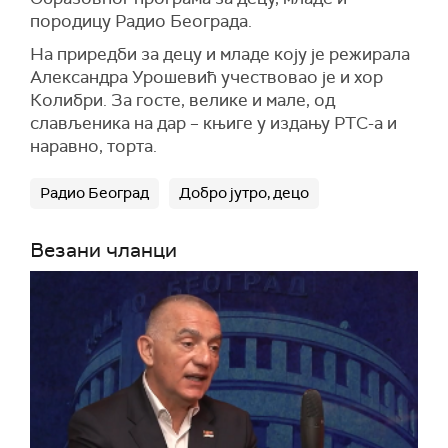
породицу Радио Београда.
На приредби за децу и младе коју је режирала
Александра Урошевић учествовао је и хор
Колибри. За госте, велике и мале, од
слављеника на дар – књиге у издању РТС-а и
наравно, торта.
Радио Београд
Добро јутро, децо
Везани чланци