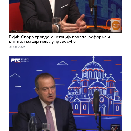
Вујић: Спора правда је негација правде, реформа и
дигитализација мењају правосуђе
04. 08. 2026.