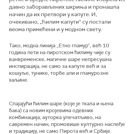
давно заборављених шкриња и пронашла
начин да их претвори у капуте. И,
очекивано, „Ћилим-капути“ су постали
веома примећени и у модном свету.
Тако, модна линија „Етно гламур”, већ 10
година лети на пиротском ћилиму чије су
ванвременске, магичне шаре непресушна
инспирација, не само за капуте већ и за
кошуље, тунике, торбе али и гламурозне
хаљине.
Спајајући ћилим шаре (које је ткала и њена
бака) са новим кројевима одевних
комбинација, ауторка упечатљиво, на
савремен начин, промовише културно наслеђе
и традицију, не само Пирота већ и Србије.