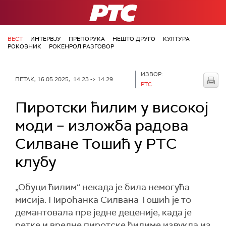
РТС
ВЕСТ
ИНТЕРВЈУ
ПРЕПОРУКА
НЕШТО ДРУГО
КУЛТУРА
РОКОВНИК
РОКЕНРОЛ РАЗГОВОР
ИЗВОР:
ПЕТАК, 16.05.2025, 14:23 -> 14:29
РТС
Пиротски ћилим у високој
моди – изложба радова
Силване Тошић у РТС
клубу
„Обуци ћилим“ некада је била немогућа
мисија. Пироћанка Силвана Тошић је то
демантовала пре једне деценије, када је
ретке и вредне пиротске ћилиме извукла из