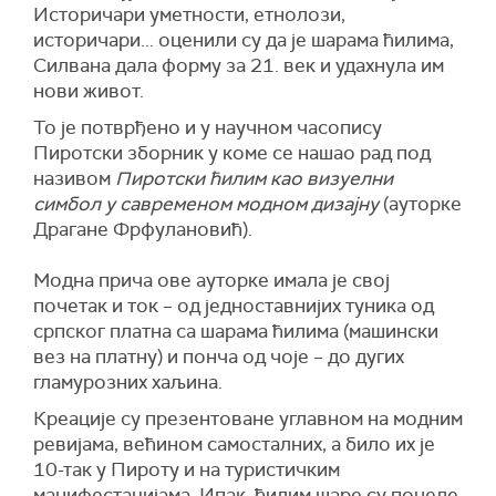
Историчари уметности, етнолози,
историчари... оценили су да је шарама ћилима,
Силвана дала форму за 21. век и удахнула им
нови живот.
То је потврђено и у научном часопису
Пиротски зборник у коме се нашао рад под
називом
Пиротски ћилим као визуелни
симбол у савременом модном дизајну
(ауторке
Драгане Фрфулановић).
Модна прича ове ауторке имала је свој
почетак и ток – од једноставнијих туника од
српског платна са шарама ћилима (машински
вез на платну) и понча од чоје – до дугих
гламурозних хаљина.
Креације су презентоване углавном на модним
ревијама, већином самосталних, а било их је
10-так у Пироту и на туристичким
манифестацијама. Ипак, ћилим шаре су почеле