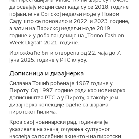
да освајају модни свет када су се 2018. године
појавиле на Српској недељи моде у Новом
Саду, што се поновило и 2022. и 2023. године,
а затим на Париској недељи моде 2019.
године и у доба пандемије на „Torino Fashion
Week Digital“ 2021. године.
Изложба ће бити отворена од 22. маја до 7.
јуна 2025. године у РТС клубу.
Дописница и дизајнерка
Силвана Тошић рођена је 1967.године у
Пироту. Од 1997. године ради као новинарка
дописништва РТС-а у Пироту, а такође је и
дизајнерка колекције одеће са шарама
пиротског ћилима.
Кроз свој новинарски рад, годинама је
указивала на значај очувања културног
наслеђа са посебним акцентом на пиротски