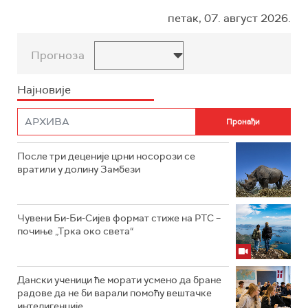
петак, 07. август 2026.
Прогноза
Најновије
После три деценије црни носорози се
вратили у долину Замбези
Чувени Би-Би-Сијев формат стиже на РТС –
почиње „Трка око света“
Дански ученици ће морати усмено да бране
радове да не би варали помоћу вештачке
интелигенције