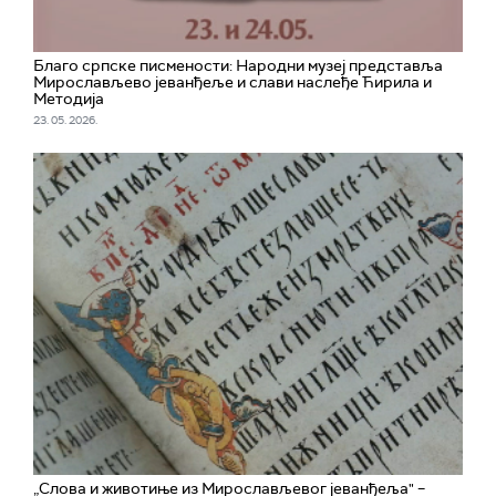
Благо српске писмености: Народни музеј представља
Мирослављево јеванђеље и слави наслеђе Ћирила и
Методија
23. 05. 2026.
„Слова и животиње из Мирослављевог јеванђеља" –