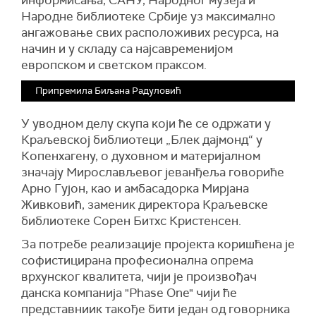
информисања, САНУ, Народног музеја и
Народне библиотеке Србије уз максимално
ангажовање свих расположивих ресурса, на
начин и у складу са најсавременијом
европском и светском праксом.
Припремила Биљана Радуловић
У уводном делу скупа који ће се одржати у
Краљевској библиотеци „Блек дајмонд“ у
Копенхагену, о духовном и материјалном
значају Мирослављевог јеванђеља говориће
Арно Гујон, као и амбасадорка Мирјана
Живковић, заменик директора Краљевске
библиотеке Сорен Битхс Кристенсен.
За потребе реализације пројекта коришћена је
софистицирана професионална опрема
врхунског квалитета, чији је произвођач
данска компанија "Phase One" чији ће
представниик такође бити један од говорника