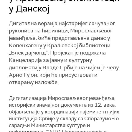
у Данској
Дигитална верзија најстаријег сачуваног
рукописа на ћирилици, Мирослављевог
јеванђеља, биће представљена данас у
Копенхагену у Краљевској библиотеци
„Блек дајмонд“. Пројекат је подржала
Канцеларија за јавну и културну
дипломатију Владе Србије на чијем је челу
Арно Гујон, који ће присуствовати
отварању изложбе.
Дигитализација Мирослављевог јеванђеља,
историјски значајног документа из 12. века,
објављена је у координацији најеминентнијих
институција Србије у складу са Споразумом о
сарадњи Министарства културе и