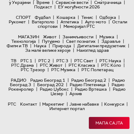
|
|
|
|
у Украјини
Време
Сервисне вести
Сматрачница
|
Подкаст
ЕУ могућности 2026
|
|
|
|
СПОРТ
Фудбал
Кошарка
Тенис
Одбојка
|
|
|
|
Рукомет
Ватерполо
Атлетика
Ауто-мото
Остали
|
спортови
Меморијал РТС
|
|
|
МАГАЗИН
Живот
Занимљивости
Музика
|
|
|
|
Технологијa
Путујемо
Свет познатих
Здравље
|
|
|
|
Филм и ТВ
Наука
Природа
Дигитални предузетник
|
За мале велике хероје
Наизглед здрав
|
|
|
|
|
ТВ
РТС 1
РТС 2
РТС 3
РТС Свет
РТС Наука
|
|
|
|
РТС Драма
РТС Живот
РТС Класика
РТС Коло
|
|
РТС Трезор
РТС Музика
РТС Полетарац
|
|
РАДИО
Радио Београд 1
Радио Београд 2
Радио
|
|
|
Београд 3
Београд 202
Радио Плетеница
Радио
|
|
|
Рокенролер
Радио Џубокс
Радио Вртешка
Радио
|
Џезер
Архив
|
|
|
|
РТС
Контакт
Маркетинг
Јавне набавке
Конкурси
Интернет портал
МАПА САЈТА