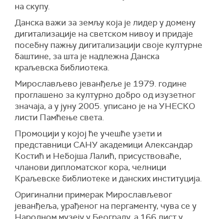
на скупу.
Данска важи за земљу која је лидер у домену
дигитализације на светском нивоу и придаје
посебну пажњу дигитализацији своје културне
баштине, за шта је надлежна Данска
краљевска библиотека.
Мирослављево јеванђеље је 1979. године
проглашено за културно добро од изузетног
значаја, а у јуну 2005. уписано је на УНЕСКО
листи Памћење света.
Промоцији у којој ће учешће узети и
представници САНУ академици Александар
Костић и Небојша Лалић, присуствоваће,
чланови дипломатског кора, челници
Краљевске библиотеке и данских институција.
Оригинални примерак Мирослављевог
јеванђеља, урађеног на пергаменту, чува се у
Народном музеју у Београду, а 166 лист у