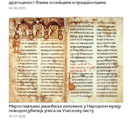
драгоценост ближа основцима и предшколцима
08. 08. 2025.
Мирослављево јеванђеље изложено у Народном музеју
поводом јубилеја уписа на Унескову листу
30. 07. 2025.