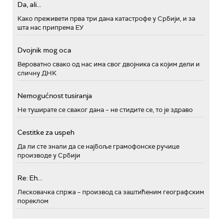
Da, ali...
Како преживети прва три дана катастрофе у Србији, и за
шта нас припрема ЕУ
Dvojnik mog oca
Вероватно свако од нас има свог двојника са којим дели и
сличну ДНК
Nemogućnost tusiranja
Не туширате се сваког дана – не стидите се, то је здраво
Cestitke za uspeh
Да ли сте знали да се најбоље грамофонске ручице
производе у Србији
Re: Eh...
Лесковачка спржа – производ са заштићеним географским
пореклом