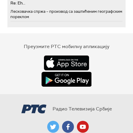
Re: Eh...
Лесковачка спржа – производ са заштићеним географским
пореклом
Преузмите РТС мобилну апликацију
Радио Телевизија Србије