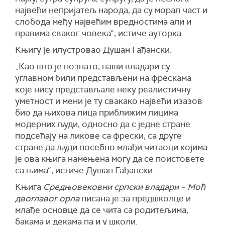
највећи непријатељ народа, да су морал част и
слобода међу највећим вредностима али и
правима сваког човека“, истиче ауторка.
Књигу је илустровао Душан Гађански.
„Као што је познато, наши владари су
углавном били представљени на фрескама
које нису представљале неку реалистичну
уметност и мени је ту свакако највећи изазов
био да њихова лица приближим лицима
модерних људи, односно да с једне стране
подсећају на ликове са фрески, са друге
стране да људи посебно млађи читаоци којима
је ова књига намењена могу да се поистовете
са њима“, истиче Душан Гађански.
Књига
Средњовековни српски владари – Моћ
двоглавог орла
писана је за предшколце и
млађе основце да се чита са родитељима,
бакама и декама па и у школи.