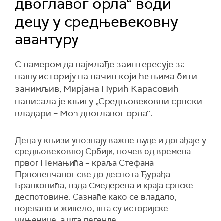
двоглавог орла“ води
децу у средњевековну
авантуру
С намером да најмлађе заинтересује за
нашу историју на начин који ће њима бити
занимљив, Мирјана Пурић Карасовић
написала је књигу „Средњовековни српски
владари – Моћ двоглавог орла“.
Деца у књизи упознају важне људе и догађаје у
средњовековној Србији, почев од времена
првог Немањића – краља Стефана
Првовенчаног све до деспота Ђурађа
Бранковића, пада Смедерева и краја српске
деспотовине. Сазнаће како се владало,
војевало и живело, шта су историјске
чињенице, а шта легенде.