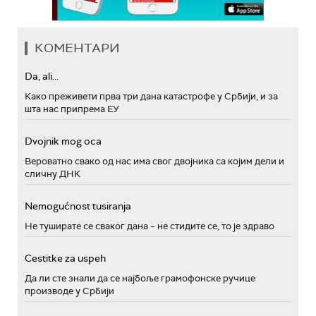
КОМЕНТАРИ
Da, ali...
Како преживети прва три дана катастрофе у Србији, и за
шта нас припрема ЕУ
Dvojnik mog oca
Вероватно свако од нас има свог двојника са којим дели и
сличну ДНК
Nemogućnost tusiranja
Не туширате се сваког дана – не стидите се, то је здраво
Cestitke za uspeh
Да ли сте знали да се најбоље грамофонске ручице
производе у Србији