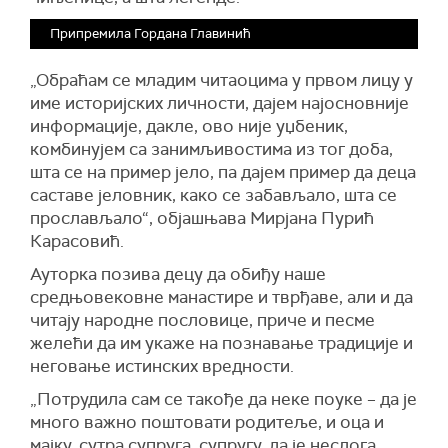
Припремила Гордана Главинић
„Обраћам се младим читаоцима у првом лицу у
име историјских личности, дајем најосновније
информације, дакле, ово није уџбеник,
комбинујем са занимљивостима из тог доба,
шта се на пример јело, па дајем пример да деца
саставе јеловник, како се забављало, шта се
прослављало“, објашњава Мирјана Пурић
Карасовић.
Ауторка позива децу да обиђу наше
средњовековне манастире и тврђаве, али и да
читају народне пословице, приче и песме
желећи да им укаже на познавање традиције и
неговање истинских вредности.
„Потрудила сам се такође да неке поуке – да је
много важно поштовати родитеље, и оца и
мајку, сутра супруга, супругу, да је неслога