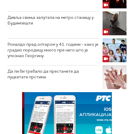
Дивља свиња залутала на метро станицу у
Будимпешти
Роналдо пред олтаром у 41. години – како је
градио породицу много пре него што је
упознао Георгину
Да ли би требало да престанете да
пуцкетате прстима