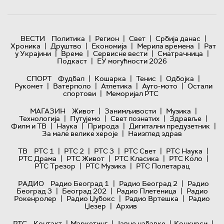
|
|
|
|
ВЕСТИ
Политика
Регион
Свет
Србија данас
|
|
|
|
Хроника
Друштво
Економија
Мерила времена
Рат
|
|
|
|
у Украјини
Време
Сервисне вести
Сматрачница
|
Подкаст
ЕУ могућности 2026
|
|
|
|
СПОРТ
Фудбал
Кошарка
Тенис
Одбојка
|
|
|
|
Рукомет
Ватерполо
Атлетика
Ауто-мото
Остали
|
спортови
Меморијал РТС
|
|
|
МАГАЗИН
Живот
Занимљивости
Музика
|
|
|
|
Технологијa
Путујемо
Свет познатих
Здравље
|
|
|
|
Филм и ТВ
Наука
Природа
Дигитални предузетник
|
За мале велике хероје
Наизглед здрав
|
|
|
|
|
ТВ
РТС 1
РТС 2
РТС 3
РТС Свет
РТС Наука
|
|
|
|
РТС Драма
РТС Живот
РТС Класика
РТС Коло
|
|
РТС Трезор
РТС Музика
РТС Полетарац
|
|
РАДИО
Радио Београд 1
Радио Београд 2
Радио
|
|
|
Београд 3
Београд 202
Радио Плетеница
Радио
|
|
|
Рокенролер
Радио Џубокс
Радио Вртешка
Радио
|
Џезер
Архив
|
|
|
|
РТС
Контакт
Маркетинг
Јавне набавке
Конкурси