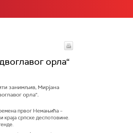
двоглавог орла“
бити занимљив, Мирјана
оглавог орла“.
времена првог Немањића –
 краја српске деспотовине.
генде.