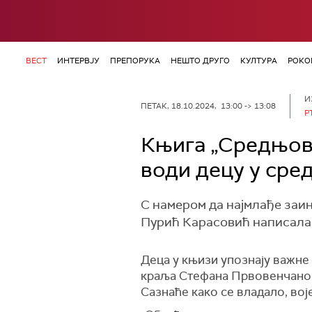
ВЕСТ
ИНТЕРВЈУ
ПРЕПОРУКА
НЕШТО ДРУГО
КУЛТУРА
РОКО
И
ПЕТАК, 18.10.2024, 13:00 -> 13:08
Р
Књига „Средњове
води децу у сре
С намером да најмлађе заин
Пурић Карасовић написала 
Деца у књизи упознају важне
краља Стефана Првовенчаног 
Сазнаће како се владало, вој