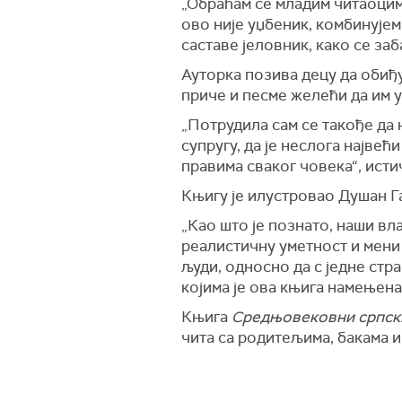
„Обраћам се младим читаоцима
ово није уџбеник, комбинујем
саставе јеловник, како се з
Ауторка позива децу да обиђ
приче и песме желећи да им 
„Потрудила сам се такође да н
супругу, да је неслога најве
правима сваког човека“, исти
Књигу је илустровао Душан Г
„Као што је познато, наши в
реалистичну уметност и мени
људи, односно да с једне стр
којима је ова књига намењена
Књига
Средњовековни српски
чита са родитељима, бакама и