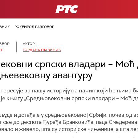
РТС
ВНИК
РОКЕНРОЛ РАЗГОВОР
ЗВОР:
АУТОР:
ТС
ГОРДАНА ГЛАВИНИЋ
ковни српски владари – Моћ 
дњевековну авантуру
тересује за нашу историју на начин који ће њима 
је књигу „Средњовековни српски владари – Моћ дв
 људе и догађаје у средњовековној Србији, почев од 
све до деспота Ђурађа Бранковића, пада Смедерева и
евало и живело, шта су историјске чињенице, а шта ле