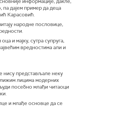
основније информације, дакле,
, па дајем пример да деца
рић Карасовић.
читају народне пословице,
редности.
ца и мајку, сутра супруга,
 највећим вредностима али и
је нису представљале неку
иближим лицима модерних
а људи посебно млађи читаоци
ки.
лце и млађе основце да се