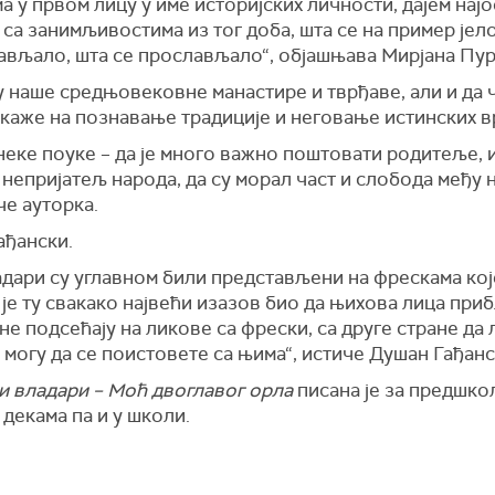
 у првом лицу у име историјских личности, дајем нај
 са занимљивостима из тог доба, шта се на пример јело
абављало, шта се прослављало“, објашњава Мирјана Пу
у наше средњовековне манастире и тврђаве, али и да 
укаже на познавање традиције и неговање истинских в
еке поуке – да је много важно поштовати родитеље, и о
ћи непријатељ народа, да су морал част и слобода међу
че ауторка.
ађански.
ладари су углавном били представљени на фрескама ко
 је ту свакако највећи изазов био да њихова лица пр
ане подсећају на ликове са фрески, са друге стране д
 могу да се поистовете са њима“, истиче Душан Гађанс
 владари – Моћ двоглавог орла
писана је за предшко
 декама па и у школи.