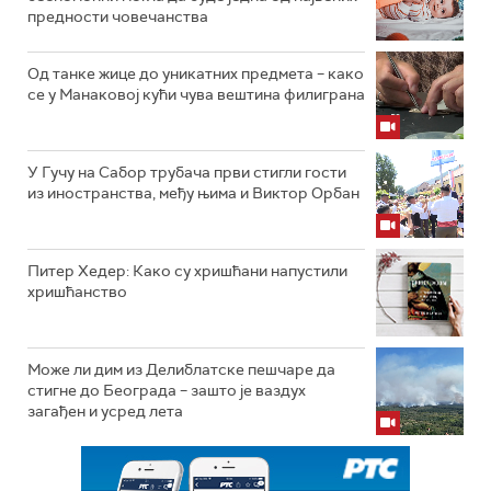
предности човечанства
Од танке жице до уникатних предмета – како
се у Манаковој кући чува вештина филиграна
У Гучу на Сабор трубача први стигли гости
из иностранства, међу њима и Виктор Орбан
Питер Хедер: Како су хришћани напустили
хришћанство
Може ли дим из Делиблатске пешчаре да
стигне до Београда – зашто је ваздух
загађен и усред лета