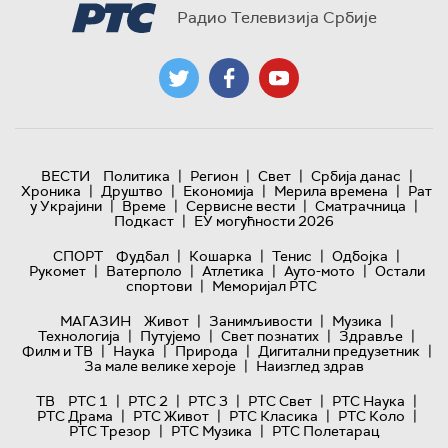
Радио Телевизија Србије
|
|
|
|
ВЕСТИ
Политика
Регион
Свет
Србија данас
|
|
|
|
Хроника
Друштво
Економија
Мерила времена
Рат
|
|
|
|
у Украјини
Време
Сервисне вести
Сматрачница
|
Подкаст
ЕУ могућности 2026
|
|
|
|
СПОРТ
Фудбал
Кошарка
Тенис
Одбојка
|
|
|
|
Рукомет
Ватерполо
Атлетика
Ауто-мото
Остали
|
спортови
Меморијал РТС
|
|
|
МАГАЗИН
Живот
Занимљивости
Музика
|
|
|
|
Технологијa
Путујемо
Свет познатих
Здравље
|
|
|
|
Филм и ТВ
Наука
Природа
Дигитални предузетник
|
За мале велике хероје
Наизглед здрав
|
|
|
|
|
ТВ
РТС 1
РТС 2
РТС 3
РТС Свет
РТС Наука
|
|
|
|
РТС Драма
РТС Живот
РТС Класика
РТС Коло
|
|
РТС Трезор
РТС Музика
РТС Полетарац