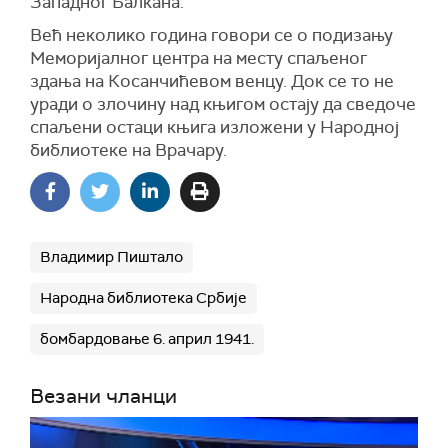
Западног Балкана.
Већ неколико година говори се о подизању
Меморијалног центра на месту спаљеног
здања на Косанчићевом венцу. Док се то не
уради о злочину над књигом остају да сведоче
спаљени остаци књига изложени у Народној
библиотеке на Врачару.
Владимир Пиштало
Народна библиотека Србије
бомбардовање 6. април 1941.
Везани чланци