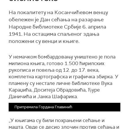
На локалитету на Косанчићевом венцу
обележен је Дан сећања на разарање
Народне библиотеке Србије 6. априла
1941. На остацима спаљеног здања
положени су венци и књиге.
У немачком бомбардовању уништено је пола
милиона књига, готово 1.500 ћирилских
рукописа и повеља од 12. до 17. века,
комплетна картографска и графичка збирка. У
пламену су нестале личне библиотеке Вука
Караџића, Доситеја Обрадовића, Ђуре
Даничића и Јанка Шафарика.
Припремила Гордана Главинић
„У књигама су били похрањени сећање и
машта. Овде се десио злочин против сећања и