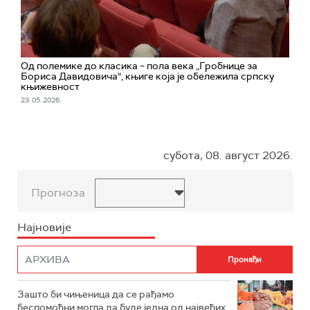
Од полемике до класика – пола века „Гробнице за
Бориса Давидовича“, књиге која је обележила српску
књижевност
23. 05. 2026.
субота, 08. август 2026.
Прогноза
Најновије
Зашто би чињеница да се рађамо
беспомоћни могла да буде једна од највећих