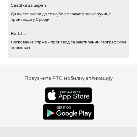
Cestitke za uspeh
Да ли сте знали да се најбоље грамофонске ручице
производе у Србији
Re: Eh...
Лесковачка спржа – производ са заштићеним географским
пореклом
Преузмите РТС мобилну апликацију