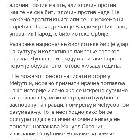
злочин против маште, али злочин против
маште не сме бити злочин против наде. Не
можемо вратити књиге али се не можемо ни
одрећи сећања“, рекао је Владимир Пиштало,
управник Народне библиотеке Србије.
Разарање националне библиотеке био је удар
на културу и колективно памћење српског
народа. Чувала је и градју из читаве Европе
којом је обухваћено готово хиљаду година.
„Не можемо поново написати историју.
Међутим, морамо признати мрачна поглавља
наше историје и само ако се искрено суочимо
са прошлошћу, можемо градити будућност
засновану на правди, помирењу и међусобном
разумевању. То је неопходно како би се
осигурало да се слични злочини никада не
понове“, наглашава Мануел Сарацин,
изасланик Републике Немачке за земље