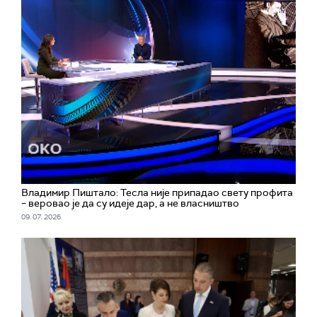
Владимир Пиштало: Тесла није припадао свету профита
– веровао је да су идеје дар, а не власништво
09. 07. 2026.