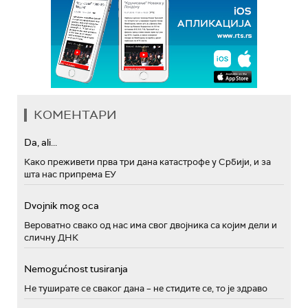
КОМЕНТАРИ
Da, ali...
Како преживети прва три дана катастрофе у Србији, и за
шта нас припрема ЕУ
Dvojnik mog oca
Вероватно свако од нас има свог двојника са којим дели и
сличну ДНК
Nemogućnost tusiranja
Не туширате се сваког дана – не стидите се, то је здраво