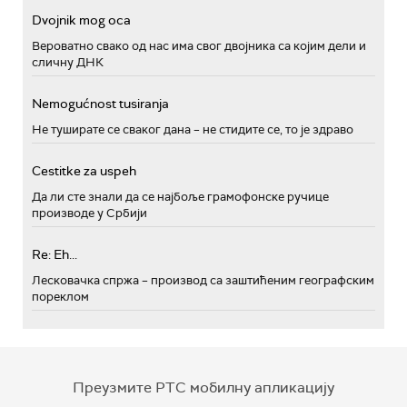
Dvojnik mog oca
Вероватно свако од нас има свог двојника са којим дели и
сличну ДНК
Nemogućnost tusiranja
Не туширате се сваког дана – не стидите се, то је здраво
Cestitke za uspeh
Да ли сте знали да се најбоље грамофонске ручице
производе у Србији
Re: Eh...
Лесковачка спржа – производ са заштићеним географским
пореклом
Преузмите РТС мобилну апликацију