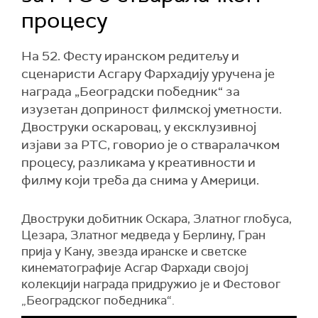
процесу
На 52. Фесту иранском редитељу и
сценаристи Асгару Фархадију уручена је
награда „Београдски победник“ за
изузетан доприност филмској уметности.
Двоструки оскаровац, у ексклузивној
изјави за РТС, говорио је о стваралачком
процесу, разликама у креативности и
филму који треба да снима у Америци.
Двоструки добитник Оскара, Златног глобуса,
Цезара, Златног медведа у Берлину, Гран
прија у Кану, звезда иранске и светске
кинематографије Асгар Фархади својој
колекцији награда придружио је и Фестовог
„
Београдског победника
“
.