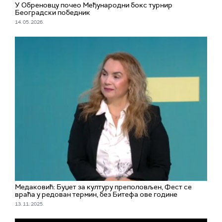
У Обреновцу почео Међународни бокс турнир
Београдски победник
14. 05. 2026.
Медаковић: Буџет за културу преполовљен, Фест се
враћа у редован термин, без Битефа ове године
13. 11. 2025.