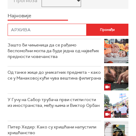
Прогноза
Најновије
Зашто би чињеница да се рађамо
беспомоћни могла да буде једна од највећих
предности човечанства
Од танке жице до уникатних предмета – како
се у Манаковој кући чува вештина филиграна
У Гучу на Сабор трубача први стигли гости
из иностранства, међу њима и Виктор Орбан
Питер Хедер: Како су хришћани напустили
хришћанство