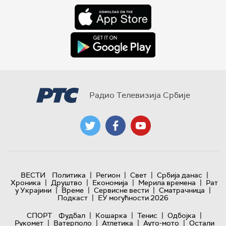
Радио Телевизија Србије
|
|
|
|
ВЕСТИ
Политика
Регион
Свет
Србија данас
|
|
|
|
Хроника
Друштво
Економија
Мерила времена
Рат
|
|
|
|
у Украјини
Време
Сервисне вести
Сматрачница
|
Подкаст
ЕУ могућности 2026
|
|
|
|
СПОРТ
Фудбал
Кошарка
Тенис
Одбојка
|
|
|
|
Рукомет
Ватерполо
Атлетика
Ауто-мото
Остали