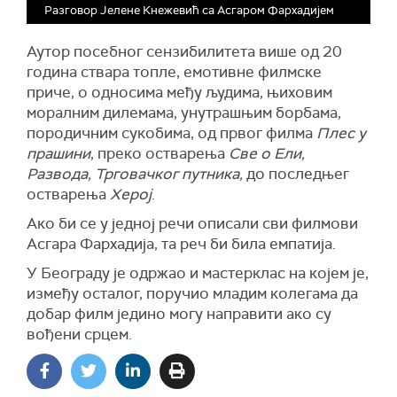
Разговор Јелене Кнежевић са Асгаром Фархадијем
Аутор посебног сензибилитета више од 20
година ствара топле, емотивне филмске
приче, о односима међу људима, њиховим
моралним дилемама, унутрашњим борбама,
породичним сукобима, од првог филма
Плес у
прашини
, преко остварења
Све о Ели,
Развода, Трговачког путника,
до последњег
остварења
Херој
.
Ако би се у једној речи
о
писали сви филмови
Асгара Фархадија, та реч би била емпатија.
У Београду је одржао и мастерклас на
ко
је
м
је,
између осталог, поручио младим колегама да
добар филм једино могу направити ако су
вођени срцем.