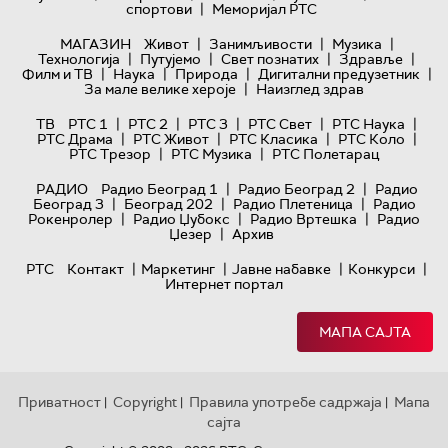
|
спортови
Меморијал РТС
|
|
|
МАГАЗИН
Живот
Занимљивости
Музика
|
|
|
|
Технологијa
Путујемо
Свет познатих
Здравље
|
|
|
|
Филм и ТВ
Наука
Природа
Дигитални предузетник
|
За мале велике хероје
Наизглед здрав
|
|
|
|
|
ТВ
РТС 1
РТС 2
РТС 3
РТС Свет
РТС Наука
|
|
|
|
РТС Драма
РТС Живот
РТС Класика
РТС Коло
|
|
РТС Трезор
РТС Музика
РТС Полетарац
|
|
РАДИО
Радио Београд 1
Радио Београд 2
Радио
|
|
|
Београд 3
Београд 202
Радио Плетеница
Радио
|
|
|
Рокенролер
Радио Џубокс
Радио Вртешка
Радио
|
Џезер
Архив
|
|
|
|
РТС
Контакт
Маркетинг
Јавне набавке
Конкурси
Интернет портал
МАПА САЈТА
Приватност
Copyright
Правила употребе садржаја
Мапа
|
|
|
сајта