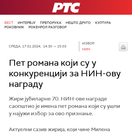
РТС
ВЕСТ
ИНТЕРВЈУ
ПРЕПОРУКА
НЕШТО ДРУГО
КУЛТУРА
РОКОВНИК
РОКЕНРОЛ РАЗГОВОР
ИЗВОР:
СРЕДА, 17.01.2024, 14:30 -> 15:03
НИН
Пет романа који су у
конкуренцији за НИН-ову
награду
Жири јубиларне 70. НИН-ове награде
саопштио је имена пет романа који су ушли
у најужи избор за ово признање.
Актуелни сазив жирија, који чине Милена