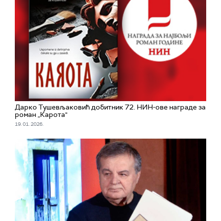
Дарко Тушевљаковић добитник 72. НИН-ове награде за
роман „Карота"
19. 01. 2026.