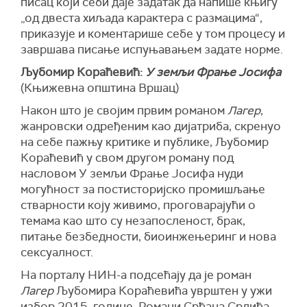
писац који себи даје задатак да напише књигу
„од двеста хиљада карактера с размацима“,
приказује и коментарише себе у том процесу и
завршава писање испуњавањем задате норме.
Љубомир Кораћевић:
У земљи Фрање Јосифа
(Књижевна општина Вршац)
Након што је својим првим романом
Лагер
,
жанровски одређеним као дијатриба, скренуо
на себе пажњу критике и публике, Љубомир
Кораћевић у свом другом роману под
насловом У земљи Фрање Јосифа нуди
могућност за постисторијско промишљање
стварности коју живимо, проговарајући о
темама као што су незапосленост, брак,
питање безбедности, биоинжењеринг и нова
сексуалност.
На порталу НИН-а подсећају да је роман
Лагер
Љубомира Кораћевића уврштен у ужи
избор 2015. године. Романи Срђана Срдића