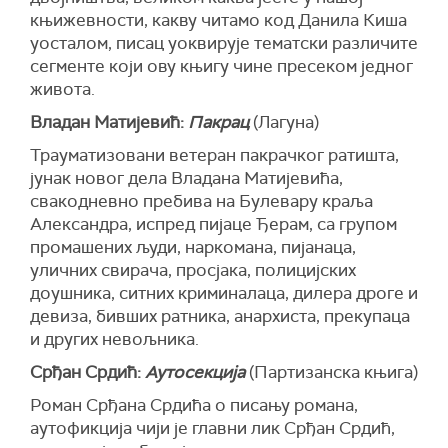
књижевности, какву читамо код Данила Киша
уосталом, писац уоквирује тематски различите
сегменте који ову књигу чине пресеком једног
живота.
Владан Матијевић:
Пакрац
(Лагуна)
Трауматизовани ветеран пакрачког ратишта,
јунак новог дела Владана Матијевића,
свакодневно пребива на Булевару краља
Александра, испред пијаце Ђерам, са групом
промашених људи, наркомана, пијанаца,
уличних свирача, просјака, полицијских
доушника, ситних криминалаца, дилера дроге и
девиза, бивших ратника, анархиста, прекупаца
и других невољника.
Срђан Срдић:
Аутосекција
(Партизанска књига)
Роман Срђана Срдића о писању романа,
аутофикција чији је главни лик Срђан Срдић,