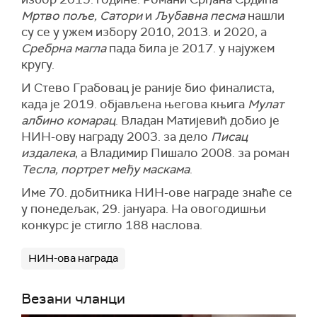
Мртво поље, Сатори
и
Љубавна песма
нашли
су се у ужем избору 2010, 2013. и 2020, а
Сребрна магла
пада била је 2017. у најужем
кругу.
И Стево Грабовац је раније био финалиста,
када је 2019. објављена његова књига
Мулат
албино комарац
. Владан Матијевић добио је
НИН-ову награду 2003. за дело
Писац
издалека
, а Владимир Пишало 2008. за роман
Тесла, портрет међу маскама
.
Име 70. добитника НИН-ове награде знаће се
у понедељак, 29. јануара. На овогодишњи
конкурс је стигло 188 наслова.
НИН-ова награда
Везани чланци