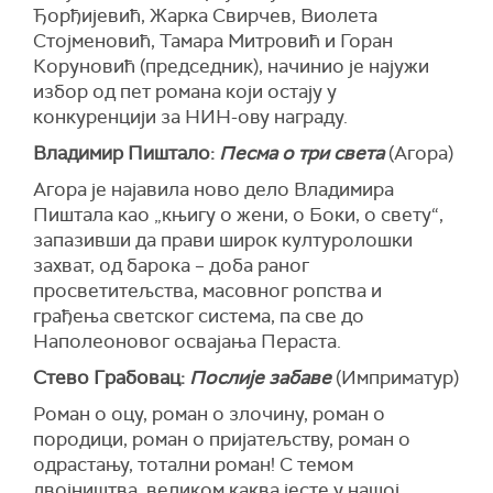
Ђорђијевић, Жарка Свирчев, Виолета
Стојменовић, Тамара Митровић и Горан
Коруновић (председник), начинио је најужи
избор од пет романа који остају у
конкуренцији за НИН-ову награду.
Владимир Пиштало:
Песма о три света
(Агора)
Агора је најавила ново дело Владимира
Пиштала као „књигу о жени, о Боки, о свету“,
запазивши да прави широк културолошки
захват, од барока – доба раног
просветитељства, масовног ропства и
грађења светског система, па све до
Наполеоновог освајања Пераста.
Стево Грабовац:
Послије забаве
(Имприматур)
Роман о оцу, роман о злочину, роман о
породици, роман о пријатељству, роман о
одрастању, тотални роман! С темом
двојништва, великом каква јесте у нашој