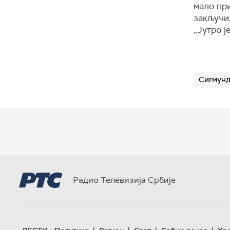
мало при
закључи
„Јутро је
Сигмунд
Радио Телевизија Србије