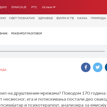
АДИО
ЕМИСИЈЕ
РТС
Остало
ЕМО
СВЕТ ПОЗНАТИХ
ЗДРАВЉЕ
ФИЛМ И ТВ
НАУКА
ПРИРОДА
ВНИК
РОКЕНРОЛ РАЗГОВОР
РАДА
офил на друштвеним мрежама? Поводом 170 година
ут несвесног, ега и потискивања постали део свак
психијатар и психотерапеут, анализира за емисију