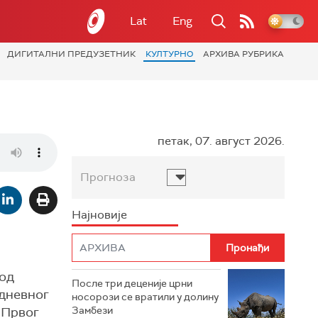
Lat
Eng
ДИГИТАЛНИ ПРЕДУЗЕТНИК
КУЛТУРНО
АРХИВА РУБРИКА
петак, 07. август 2026.
Прогноза
Најновије
 од
После три деценије црни
одневног
носорози се вратили у долину
 Првог
Замбези