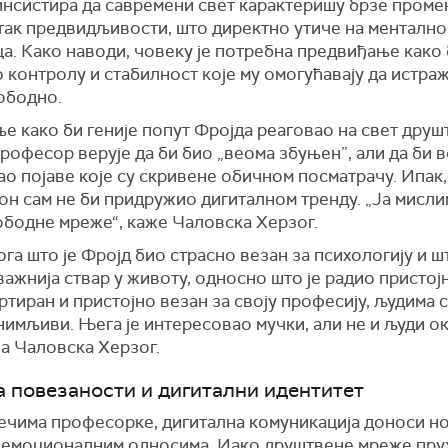
инсистира да савремени свет карактеришу брзе проме
так предвидљивости, што директно утиче на менталн
а. Како наводи, човеку је потребна предвиђање како
контролу и стабилност које му омогућавају да истраж
ободно.
е како би геније попут Фројда реаговао на свет друш
рофесор верује да би био „веома збуњен”, али да би 
о појаве које су скривене обичном посматрачу. Ипак,
 он сам не би придружио дигиталном тренду. „Ја мислим
ободне мреже“, каже Чаловска Херзог.
га што је Фројд био страсно везан за психологију и шт
важнија ствар у животу, односно што је радио пристој
тиран и пристојно везан за своју професију, људима 
имљиви. Њега је интересовао мучки, али не и људи ок
а Чаловска Херзог.
а повезаности и дигитални идентитет
ечима професорке, дигитална комуникација доноси н
 емоционалним односима. Иако друштвене мреже пру