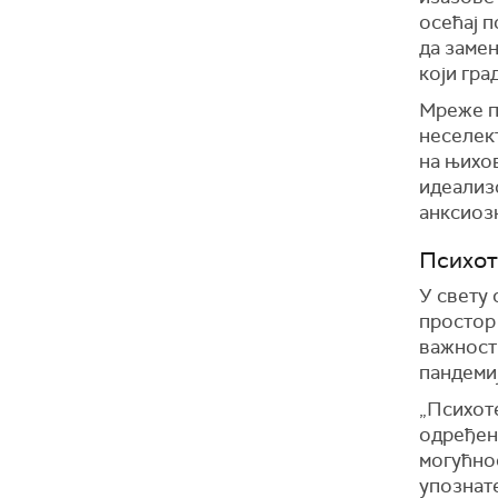
осећај п
да замен
који гра
Мреже пр
неселек
на њихов
идеализ
анксиозн
Психот
У свету 
простор 
важност
пандемиј
„Психот
одређено
могућнос
упознате