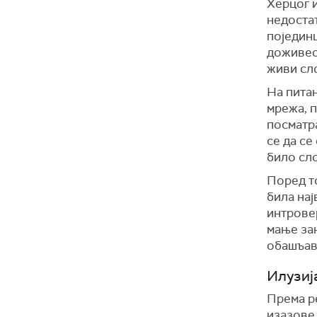
Херцог 
недоста
појединц
доживео 
живи сл
На питањ
мрежа, п
посматра
се да се
било сл
Поред то
била нај
интровер
мање зан
обашъав
Илузиј
Према р
изазове