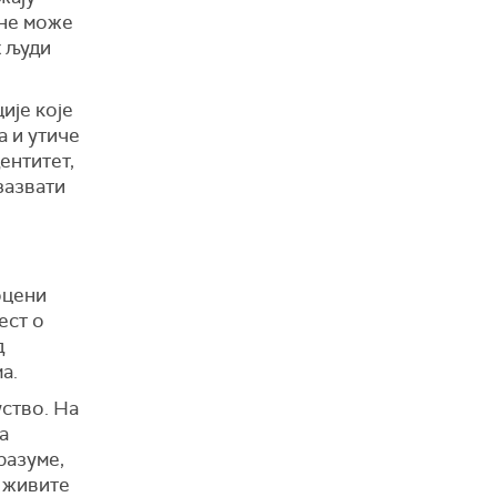
 не може
х људи
ије које
а и утиче
ентитет,
зазвати
оцени
ест о
д
а.
ство. На
а
разуме,
а живите