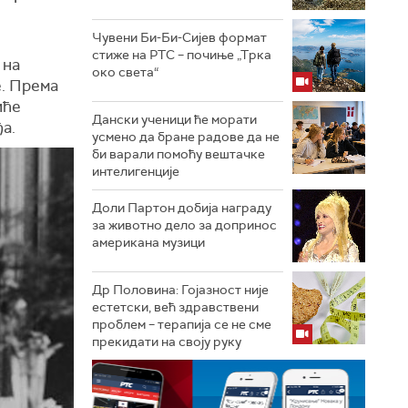
Чувени Би-Би-Сијев формат
стиже на РТС – почиње „Трка
 на
око света“
е. Према
иће
Дански ученици ће морати
а.
усмено да бране радове да не
би варали помоћу вештачке
интелигенције
Доли Партон добија награду
за животно дело за допринос
американа музици
Др Половина: Гојазност није
естетски, већ здравствени
проблем – терапија се не сме
прекидати на своју руку