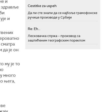
не и
Cestitke za uspeh
о здравље
 би
Да ли сте знали да се најбоље грамофонске
ручице производе у Србији
ује и
Re: Eh...
твених
Лесковачка спржа – производ са
вероватно
заштићеним географским пореклом
 сматра
 да је он
о му је то
но
су много
о њега,
ове
жају