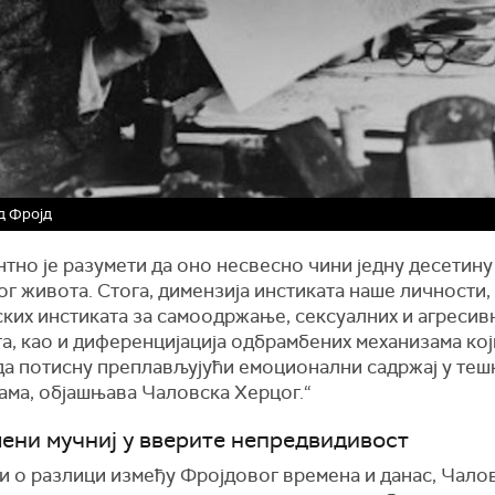
д Фројд
тно је разумети да оно несвесно чини једну десетину
г живота. Стога, димензија инстиката наше личности,
ских инстиката за самоодржање, сексуалних и агресив
а, као и диференцијација одбрамбених механизама ко
да потисну преплављујући емоционални садржај у теш
ама, објашњава Чаловска Херцог.“
ени мучниј у вверите непредвидивост
и о разлици између Фројдовог времена и данас, Чало