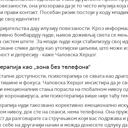
овезаности, она упозорава да је то често илузија која
и прави контакт. Посебан ризик постоји у коду млади
де свој идентитет.
ијатељства дају илузију повезаности. Кроз информац
тивно бомбардују људе, њихов доживљај света се мењ
 систем штете. За младе људе који стабилизују свој ид
оване слике делују као утопијски циљеви, што може и
ост и депресију - каже Чаловска Херцог.
ерапија као „зона без телефона“
сталне доступности, психотерапија се схвата као драг
тишине и фокуса. Чаловска Херцог инсистира да је св
и емоционалних стања порасла на глобалном нивоу о
е коронавируса, али психотерапија више није табу тем
ерапија нуди такозвано корективно емоционално иску
м нивоу, док сте на сеанси, нема телефона. Она пруж
т да разговарате са стручњаком који вас подржава и 
 себе на другачији начин и можда донесете одлуку д