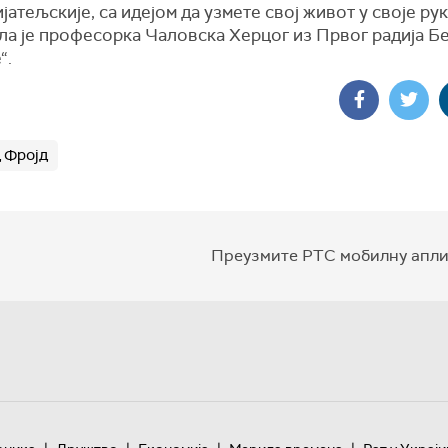
јатељскије, са идејом да узмете свој живот у своје рук
ла је професорка Чаловска Херцог из Првог радија Б
“.
 Фројд
Преузмите РТС мобилну апли