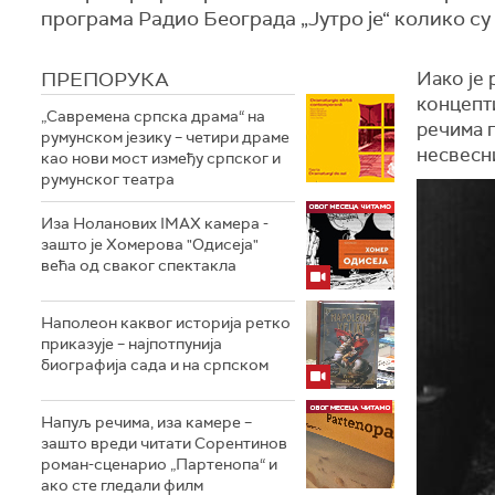
програма Радио Београда „Јутро је“ колико су
ПРЕПОРУКА
Иако је 
концепт
„Савремена српска драма“ на
речима 
румунском језику – четири драме
несвесни
као нови мост између српског и
румунског театра
Иза Ноланових IMAX камера -
зашто је Хомерова "Одисеја"
већа од сваког спектакла
Наполеон каквог историја ретко
приказује – најпотпунија
биографија сада и на српском
Напуљ речима, иза камере –
зашто вреди читати Сорентинов
роман-сценарио „Партенопа“ и
ако сте гледали филм