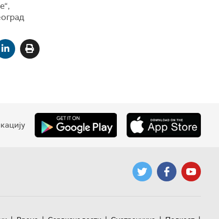
е“,
еоград
кацију