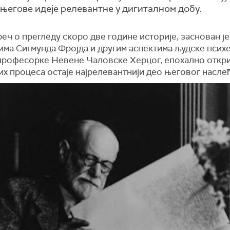
 његове идеје релевантне у дигиталном добу.
реч о прегледу скоро две године историје, заснован је
има Сигмунда Фројда и другим аспектима људске псих
професорке Невене Чаловске Херцог, епохално откр
х процеса остаје најрелевантнији део његовог наслеђ