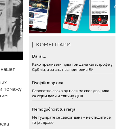
КОМЕНТАРИ
Da, ali...
Како преживети прва три дана катастрофе у
 нашег
Србији, и за шта нас припрема ЕУ
них
Dvojnik mog oca
ји помажу
Вероватно свако од нас има свог двојника
ким
са којим дели и сличну ДНК
Nemogućnost tusiranja
Не туширате се сваког дана – не стидите се,
то је здраво
вска