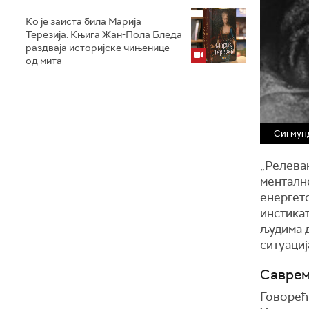
Ко је заиста била Марија
Терезија: Књига Жан-Пола Бледа
раздваја историјске чињенице
од мита
Сигмун
„Релеван
ментално
енергет
инстикат
људима 
ситуациј
Саврем
Говорећ