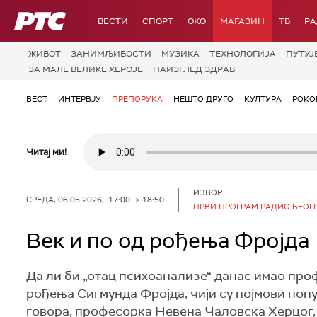
РТС
ВЕСТИ
СПОРТ
OKO
МАГАЗИН
ТВ
Р
ЖИВОТ
ЗАНИМЉИВОСТИ
МУЗИКА
ТЕХНОЛОГИЈA
ПУТУЈ
ЗА МАЛЕ ВЕЛИКЕ ХЕРОЈЕ
НАИЗГЛЕД ЗДРАВ
ВЕСТ
ИНТЕРВЈУ
ПРЕПОРУКА
НЕШТО ДРУГО
КУЛТУРА
РОКО
Читај ми!
ИЗВОР:
СРЕДА, 06.05.2026, 17:00 -> 18:50
ПРВИ ПРОГРАМ РАДИО БЕОГ
Век и по од рођења Фројда
Да ли би „отац психоанализе“ данас имао пр
рођења Сигмунда Фројда, чији су појмови поп
говора, професорка Невена Чаловска Херцог, 