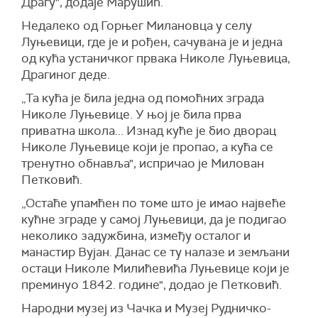
Драгу", додаје Марушић.
Недалеко од Горњег Милановца у селу
Луњевици, где је и рођен, сачувана је и једна
од кућа устаничког првака Николе Луњевица,
Драгиног деде.
„Та кућа је била једна од помоћних зграда
Николе Луњевице. У њој је била прва
приватна школа... Изнад куће је био дворац
Николе Луњевице који је пропао, а кућа се
тренутно обнавља", испричао је Милован
Петковић.
„Остаће упамћен по томе што је имао највеће
кућне зграде у самој Луњевици, да је подигао
неколико задужбина, између осталог и
манастир Вујан. Данас се ту налазе и земљани
остаци Николе Милићевића Луњевице који је
преминуо 1842. године", додао је Петковић.
Народни музеј из Чачка и Музеј Рудничко-