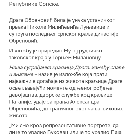
Републике Српске.
Драга Обреновић била је унука устаничког
првака Николе Милићевића Луњевице и
супруга последњег српског краља династије
Обреновић.
Изложбу је приредио Музеј рудничко-
таковског краја у Горњем Милановцу .
Наша суграђанка краљица Драга: између славе
и анатеме
– назив је изложбе која прати
најважније догађаје из живота краљице Драге
осветљавајући моменте од њеног рођења,
девојаштва, дворске службе код краљице
Наталије, удаје за краља Александра
Обреновића, до трагичног окончања њихових
живота.
„Ми смо кроз репрезентативне портрете, да
ли је то урадио Буковац или је то урадио Паја