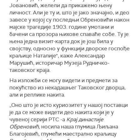
Јовановић, желели да прикажемо њену
личност. Али је ту и, што је јако значајно, и део
завесе у којој су последњи Обреновићи након
мајске трагедије 1903. године умотани и
бачени са прозора њихове спаваће собе. Ту је
њена једна визит-карта док је још била у
својству, односно у функцији дворске госпође
краљице Наталије", каже Александар
Марушић, историчар Музеја Рудничко-
таковског краја.
На изложби се могу видети и предмети за
покућство из некадашњег Таковског дворца,
али и реплике накита.
„Оно што је исто куриозитет у нашој поставци
је да се може видети део накита који је у
чувеној серији РТС -а
Крај династије
Обреновић
, носила наша глумица Љиљана
Благојевић, глумећи маестрално краљицу