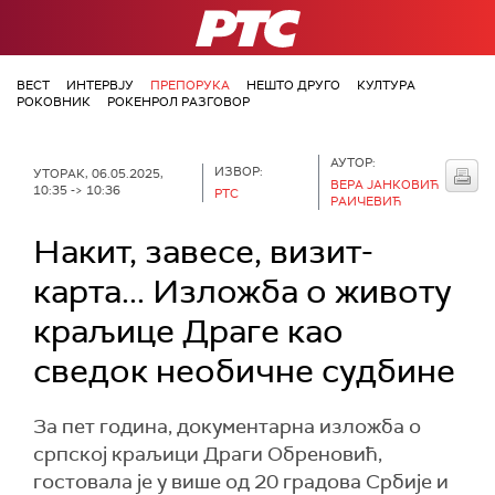
РТС
ВЕСТ
ИНТЕРВЈУ
ПРЕПОРУКА
НЕШТО ДРУГО
КУЛТУРА
РОКОВНИК
РОКЕНРОЛ РАЗГОВОР
АУТОР:
ИЗВОР:
УТОРАК, 06.05.2025,
ВЕРА ЈАНКОВИЋ
10:35 -> 10:36
РТС
РАИЧЕВИЋ
Накит, завесе, визит-
карта... Изложба о животу
краљице Драге као
сведок необичне судбине
За пет година, документарна изложба о
српској краљици Драги Обреновић,
гостовала је у више од 20 градова Србије и