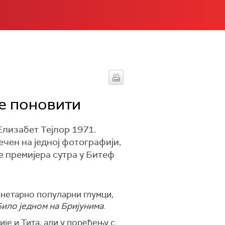
ће поновити
Елизабет Тејлор 1971.
ечен на једној фотографији,
е премијера сутра у Битеф
ланетарно популарни глумци,
ило једном на Бријунима
.
је и Тита, али у поређењу с