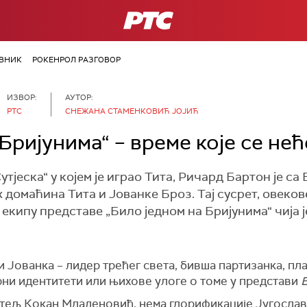
РТС
ВНИК
РОКЕНРОЛ РАЗГОВОР
ИЗВОР:
АУТОР:
РТС
СНЕЖАНА СТАМЕНКОВИЋ ЈОЈИЋ
Бријунима“ – време које се не
јеска“ у којем је играо Тита, Ричард Бартон је са 
 домаћина Тита и Јованке Броз. Тај сусрет, овеков
екипу представе „Било једном на Бријунима“ чија ј
 и Јованка – лидер трећег света, бивша партизанка, п
рни идентитети или њихове улоге о томе у представи
Б
итељ Кокан Младеновић, нема глорификације Југослави