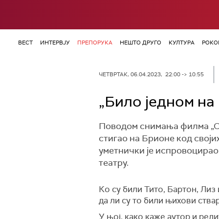
ВЕСТ
ИНТЕРВЈУ
ПРЕПОРУКА
НЕШТО ДРУГО
КУЛТУРА
РОКО
ЧЕТВРТАК, 06.04.2023, 22:00 -> 10:55
„Било једном на 
Поводом снимања филма „Сут
стигао на Брионе код својих
уметнички је испровоцирао 
театру.
Ко су били Тито, Бартон, Лиз
да ли су то били њихови ства
У њој, како каже аутор и ред