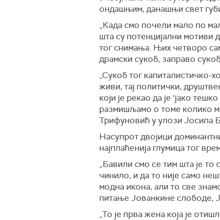
ондашњим, данашњи свет губи.
„Када смо почели мало по мал
шта су потенцијални мотиви д
тог снимања. Њих четворо са
драмски сукоб, заправо сукоб
„Сукоб тог капиталистичко-хо
живи, тај политички, друштве
који је рекао да је ‘јако тешк
размишљамо о томе колико ми
Трифуновић у улози Јосипа Б
Насупрот двојици доминантних
најплаћенија глумица тог вре
„Бавили смо се тим шта је то
чинило, и да то није само неш
модна икона, али то све знам
питање Јованкине слободе, Ј
„То је прва жена која је оти