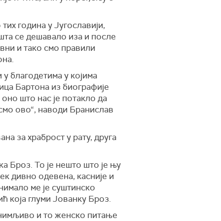
тих година у Југославији,
 шта се дешавало иза и после
вни и тако смо правили
она.
 у благодетима у којима
ница Бартона из биографије
е оно што нас је потакло да
исмо ово“, наводи Бранислав
на за храброст у рату, друга
а Броз. То је нешто што је њу
век дивно одевена, касније и
анимало ме је суштинско
 која глуми Јованку Броз.
занимљиво и то женско питање