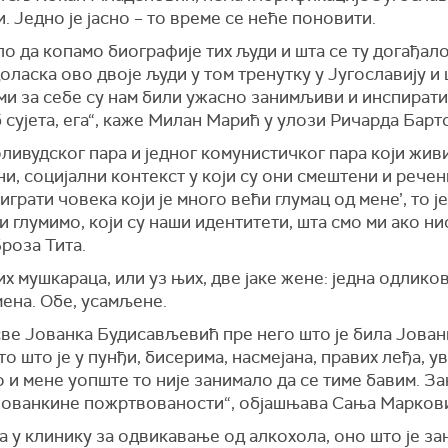
 Једно је јасно – то време се неће поновити.
о да копамо биографије тих људи и шта се ту догађало 
оласка ово двоје људи у том тренутку у Југославију и
ми за себе су нам били ужасно занимљиви и инспирати
 сујета, ега“, каже Милан Марић у улози Ричарда Барт
ливудског пара и једног комунистичког пара који живи
ни, социјални контекст у који су они смештени и рече
о играти човека који је много већи глумац од мене’, то ј
 глумимо, који су наши идентитети, шта смо ми ако н
роза Тита.
 мушкараца, или уз њих, две јаке жене: једна одликова
мена. Обе, усамљене.
 све Јованка Будисављевић пре него што је била Јованк
то што је у пунђи, бисерима, насмејана, правих леђа, у
о и мене уопште то није занимало да се тиме бавим. З
ованкине пожртвованости“, објашњава Сања Марковић
шла у клинику за одвикавање од алкохола, оно што је 