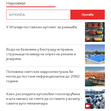
Најновије
У Италији постављен аутомат за ражњиће
Вода на базенима у Београду исправна,
стручњаци позивају на опрез на рекама и
језерима
Половина светских хидроелектрана би
могла да постане нефункционална до 2060.
године
Како расхладити аутомобил током врућина
и шта никако не смете да оставите у возилу –
савети ауто-механичара