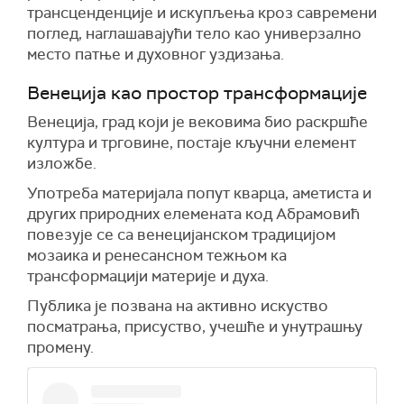
трансценденције и искупљења кроз савремени
поглед, наглашавајући тело као универзално
место патње и духовног уздизања.
Венеција као простор трансформације
Венеција, град који је вековима био раскршће
култура и трговине, постаје кључни елемент
изложбе.
Употреба материјала попут кварца, аметиста и
других природних елемената код Абрамовић
повезује се са венецијанском традицијом
мозаика и ренесансном тежњом ка
трансформацији материје и духа.
Публика је позвана на активно искуство
посматрања, присуство, учешће и унутрашњу
промену.