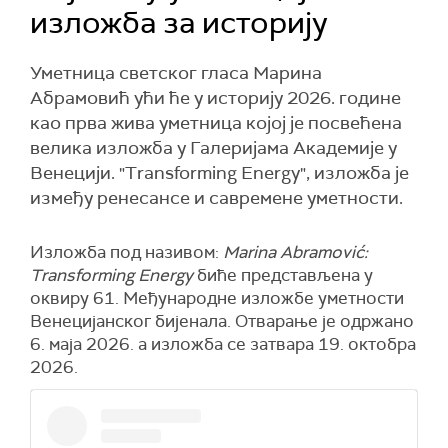
изложба за историју
Уметница светског гласа Марина
Абрамовић ући ће у историју 2026. године
као прва жива уметница којој је посвећена
велика изложба у Галеријама Академије у
Венецији. "Transforming Energy", изложба је
између ренесансе и савремене уметности.
Изложба под називом:
Marina Abramović:
Transforming Energy
биће представљена у
оквиру 61. Међународне изложбе уметности
Венецијанског бијенала. Отварање је одржано
6. маја 2026. а изложба се затвара 19. октобра
2026.