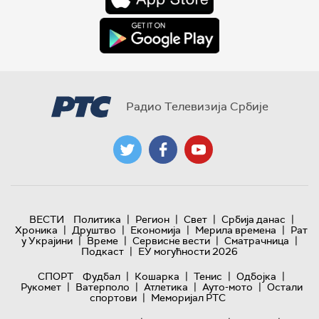
Радио Телевизија Србије
|
|
|
|
ВЕСТИ
Политика
Регион
Свет
Србија данас
|
|
|
|
Хроника
Друштво
Економија
Мерила времена
Рат
|
|
|
|
у Украјини
Време
Сервисне вести
Сматрачница
|
Подкаст
ЕУ могућности 2026
|
|
|
|
СПОРТ
Фудбал
Кошарка
Тенис
Одбојка
|
|
|
|
Рукомет
Ватерполо
Атлетика
Ауто-мото
Остали
|
спортови
Меморијал РТС