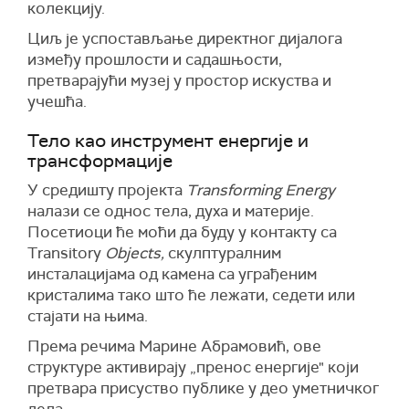
колекцију.
Циљ је успостављање директног дијалога
између прошлости и садашњости,
претварајући музеј у простор искуства и
учешћа.
Тело као инструмент енергије и
трансформације
У средишту пројекта
Transforming Energy
налази се однос тела, духа и материје.
Посетиоци ће моћи да буду у контакту са
Transitory
Objects,
скулптуралним
инсталацијама од камена са уграђеним
кристалима тако што ће лежати, седети или
стајати на њима.
Према речима Марине Абрамовић, ове
структуре активирају „пренос енергије" који
претвара присуство публике у део уметничког
дела.