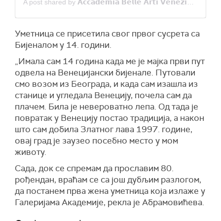
A post shared by 𝗔𝗰𝗰𝗮𝗱𝗲𝗺𝗶𝗮 𝗕𝗲𝗹𝗹𝗲 𝗔𝗿𝘁𝗶 𝗩𝗲𝗻𝗲𝘇𝗶𝗮 (@abavenezia)
Уметница се присетила свог првог сусрета са
Бијеналом у 14. години.
„Имала сам 14 година када ме је мајка први пут
одвела на Венецијански бијенале. Путовали
смо возом из Београда, и када сам изашла из
станице и угледала Венецију, почела сам да
плачем. Била је невероватно лепа. Од тада је
повратак у Венецију постао традиција, а након
што сам добила Златног лава 1997. године,
овај град је заузео посебно место у мом
животу.
Сада, док се спремам да прославим 80.
рођендан, враћам се са још дубљим разлогом,
да постанем прва жена уметница која излаже у
Галеријама Академије, рекла је Абрамовићева.