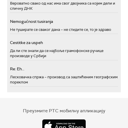
Вероватно свако од нас има свог двојника са којим дели и
сличну ДНК
Nemogućnost tusiranja
Не туширате се сваког дана – не стидите се, то је здраво
Cestitke za uspeh
Да ли сте знали да се најбоље грамофонске ручице
производе у Србији
Re: Eh...
Лесковачка спржа – производ са заштићеним географским
пореклом
Преузмите РТС мобилну апликацију