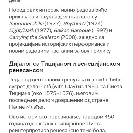
Поред ових интерактивних радова биће
приказана и кључна дела као што су
Imponderabilia
(1977),
Rhythm 0
(1974),
Light/Dark
(1977),
Balkan Baroque
(1997) и
Carrying the Skeleton (
2008), заједно са
пројекцијама историјских перформанса и
новим радовима насталим за ову прилику.
Дијалог са Тицијаном и венецијанском
ренесансом
Један од централних тренутака изложбе биће
сусрет дела Pietà (with Ulay) из 1983. са Пиета
Тицијана (око 1575–1576), његовим
последњим делом довршеним од стране
Палме Млађег.
Ово историјско повезивање, поводом 450
година од настанка Тицијанове Пиета,
реинтерпретира ренесансне теме бола,