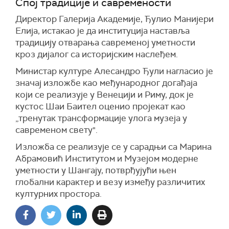
Спој традиције и савремености
Директор Галерија Академије, Ђулио Манијери
Елија, истакао је да институција наставља
традицију отварања савременој уметности
кроз дијалог са историјским наслеђем.
Министар културе Алесандро Ђули нагласио је
значај изложбе као међународног догађаја
који се реализује у Венецији и Риму, док је
кустос Шаи Баител оценио пројекат као
„тренутак трансформације улога музеја у
савременом свету".
Изложба се реализује се у сарадњи са Марина
Абрамовић Институтом и Музејом модерне
уметности у Шангају, потврђујући њен
глобални карактер и везу између различитих
културних простора.