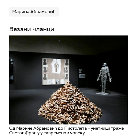
Марина Абрамовић
Везани чланци
Од Марине Абрамовић до Пистолета – уметници траже
Светог Фрању у савременом човеку