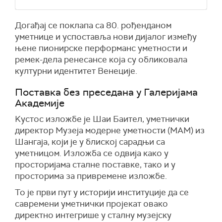
Догађај се поклапа са 80. рођенданом
уметнице и успоставља нови дијалог између
њене пионирске перформанс уметности и
ремек-дела ренесансе која су обликовала
културни идентитет Венеције.
Поставка без преседана у Галеријама
Академије
Kустос изложбе је Шаи Баител, уметнички
директор Музеја модерне уметности (МАМ) из
Шангаја, који је у блиској сарадњи са
уметницом. Изложба се одвија како у
просторијама сталне поставке, тако и у
просторима за привремене изложбе.
То је први пут у историји институције да се
савремени уметнички пројекат овако
директно интегрише у сталну музејску