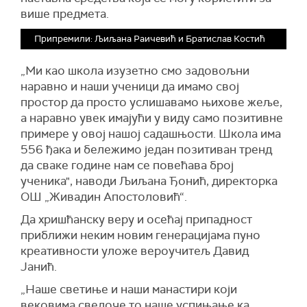
више предмета.
Припремили: Љиљана Раичевић и Братислав Костић
„Ми као школа изузетно смо задовољни
наравно и наши ученици да имамо свој
простор да просто услишавамо њихове жеље,
а наравно увек имајући у виду само позитивне
примере у овој нашој садашњости. Школа има
556 ђака и бележимо један позитиван тренд
да сваке године нам се повећава број
ученика", наводи Љиљана Ђонић, директорка
ОШ „Живадин Апостоловић“.
Да хришћанску веру и осећај припадност
приближи неким новим генерацијама пуно
креативности уложе вероучитељ Давид
Јанић.
„Наше светиње и наши манастири који
вековима сведоче то наше успињање ка