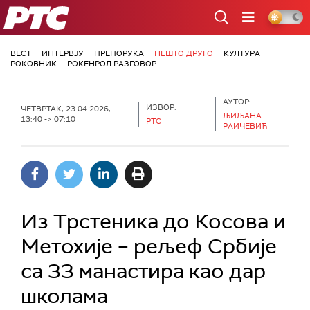
РТС
ВЕСТ
ИНТЕРВЈУ
ПРЕПОРУКА
НЕШТО ДРУГО
КУЛТУРА
РОКОВНИК
РОКЕНРОЛ РАЗГОВОР
АУТОР:
ИЗВОР:
ЧЕТВРТАК, 23.04.2026,
ЉИЉАНА
13:40 -> 07:10
РТС
РАИЧЕВИЋ
Из Трстеника до Косова и
Метохије – рељеф Србије
са 33 манастира као дар
школама