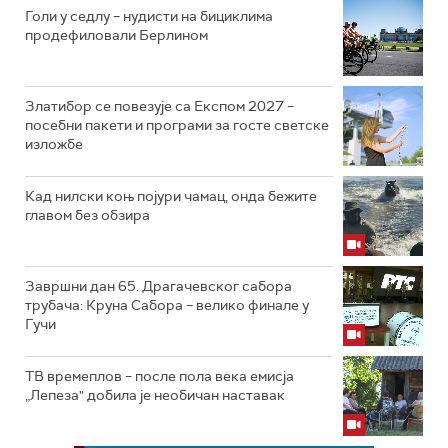
Голи у седлу – нудисти на бициклима
продефиловали Берлином
Златибор се повезује са Експом 2027 –
посебни пакети и програми за госте светске
изложбе
Кад нилски коњ појури чамац, онда бежите
главом без обзира
Завршни дан 65. Драгачевског сабора
трубача: Круна Сабора – велико финале у
Гучи
ТВ времеплов – после пола века емисја
„Лепеза" добила је необичан наставак