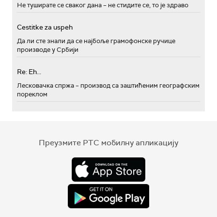
Не туширате се сваког дана – не стидите се, то је здраво
Cestitke za uspeh
Да ли сте знали да се најбоље грамофонске ручице
производе у Србији
Re: Eh...
Лесковачка спржа – производ са заштићеним географским
пореклом
Преузмите РТС мобилну апликацију