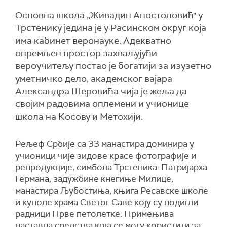
Основна школа „Живадин Апостоловић" у
Трстенику једина је у Расинском округ која
има кабинет веронауке. Адекватно
опремљен простор захваљујући
вероучитељу постао је богатији за изузетно
уметничко дело, академског вајара
Александра Шеровића чија је жеља да
својим радовима оплемени и учионице
школа на Косову и Метохији.
Рељеф Србије са 33 манастира доминира у
учионици чије зидове красе фотографије и
репродукције, симбола Трстеника: Патријарха
Германа, задужбине кнегиње Милице,
манастира Љубостиња, књига Ресавске школе
и куполе храма Светог Саве коју су подигли
радници Прве петолетке. Примењива
наставна средства која се могу користити за