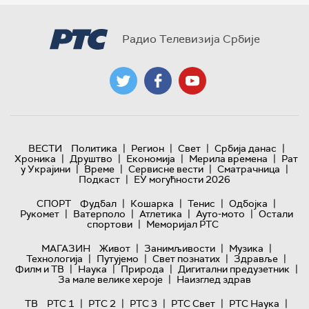
Радио Телевизија Србије
|
|
|
|
ВЕСТИ
Политика
Регион
Свет
Србија данас
|
|
|
|
Хроника
Друштво
Економија
Мерила времена
Рат
|
|
|
|
у Украјини
Време
Сервисне вести
Сматрачница
|
Подкаст
ЕУ могућности 2026
|
|
|
|
СПОРТ
Фудбал
Кошарка
Тенис
Одбојка
|
|
|
|
Рукомет
Ватерполо
Атлетика
Ауто-мото
Остали
|
спортови
Меморијал РТС
|
|
|
МАГАЗИН
Живот
Занимљивости
Музика
|
|
|
|
Технологијa
Путујемо
Свет познатих
Здравље
|
|
|
|
Филм и ТВ
Наука
Природа
Дигитални предузетник
|
За мале велике хероје
Наизглед здрав
|
|
|
|
|
ТВ
РТС 1
РТС 2
РТС 3
РТС Свет
РТС Наука