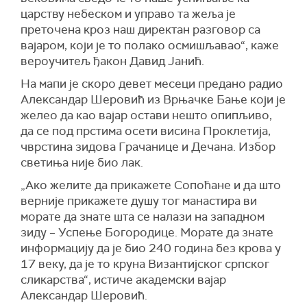
царству небеском и управо та жеља је
преточена кроз наш директан разговор са
вајаром, који је то полако осмишљавао“, каже
вероучитељ ђакон Давид Јанић.
На мапи је скоро девет месеци предано радио
Александар Шеровић из Врњачке Бање који је
желео да као вајар остави нешто опипљиво,
да се под прстима осети висина Проклетија,
чврстина зидова Грачанице и Дечана. Избор
светиња није био лак.
„Aко желите да прикажете Сопоћане и да што
верније прикажете душу тог манастира ви
морате да знате шта се налази на западном
зиду – Успење Богородице. Морате да знате
информацију да је био 240 година без крова у
17 веку, да је то круна Византијског српског
сликарства“, истиче академски вајар
Александар Шеровић.