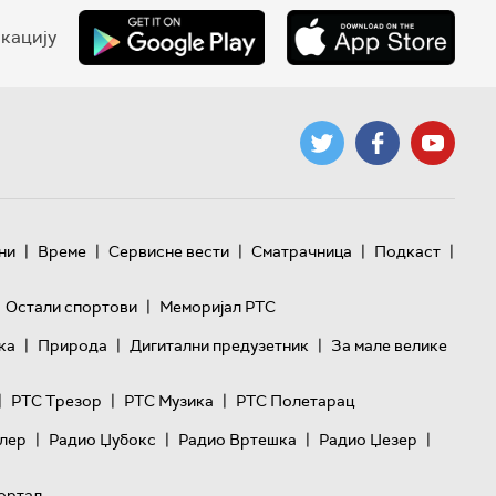
кацију
|
|
|
|
|
ни
Време
Сервисне вести
Сматрачница
Подкаст
|
Остали спортови
Меморијал РТС
|
|
|
ка
Природа
Дигитални предузетник
За мале велике
|
|
|
РТС Трезор
РТС Музика
РТС Полетарац
|
|
|
|
лер
Радио Џубокс
Радио Вртешка
Радио Џезер
ортал