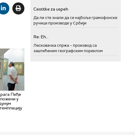
Cestitke za uspeh
Да ли сте знали да се најбоље грамофонске
ручице производе у Србији
Re: Eh...
Лесковачка спржа – производ са
заштићеним географским пореклом
рага Пеђе
ложени у
дунум
нтемплацију