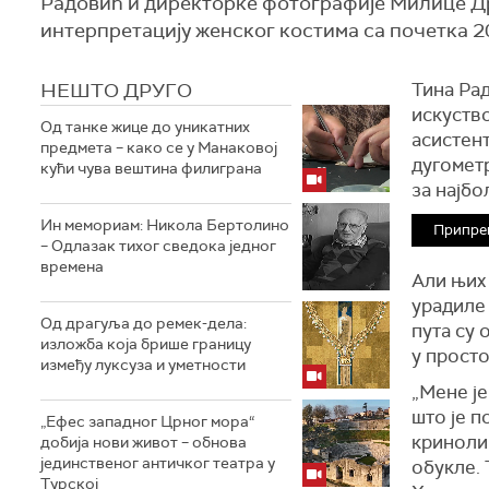
Радовић и директорке фотографије Милице Д
интерпретацију женског костима са почетка 20
НЕШТО ДРУГО
Тина Ра
искуство
Од танке жице до уникатних
асистент
предмета – како се у Манаковој
дугомет
кући чува вештина филиграна
за најб
Ин мемориам: Никола Бертолино
Припре
– Одлазак тихог сведока једног
времена
Али њих
урадиле
Од драгуља до ремек-дела:
пута су 
изложба која брише границу
у просто
између луксуза и уметности
„Мене је
што је п
„Ефес западног Црног мора“
кринолин
добија нови живот – обнова
јединственог античког театра у
обукле. 
Турској