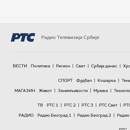
Радио Телевизија Србије
|
|
|
|
ВЕСТИ
Политика
Регион
Свет
Србија данас
Хр
|
|
СПОРТ
Фудбал
Кошарка
Тен
|
|
|
МАГАЗИН
Живот
Занимљивости
Музика
Техноло
|
|
|
|
ТВ
РТС 1
РТС 2
РТС 3
РТС Свет
РТ
|
|
РАДИО
Радио Београд 1
Радио Београд 2
Радио
РТС