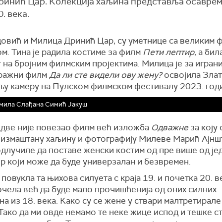
ринић Цар. Колекција хаљина представља осавре
. века.
довић и Милица Дринић Цар, су уметнице са великим 
м. Тина је радила костиме за филм
Пети лептир
, а бил
 на бројним филмским пројектима. Милица је за игран
ражни филм
Да ли сте видели ову жену?
освојила Злат
ољу камеру на Пулском филмском фестивалу 2023. год
мила Слађана Симић Јакуш
 две није повезао филм већ изложба
Одважне
за коју 
 измаштану хаљину и фотографију Милеве Марић Ајншт
одлучиле да поставе женски костим од пре више од је
р који може да буде универзалан и безвремен.
 повукла та њихова силуета с краја 19. и почетка 20. в
очела већ да буде мало прочишћенија од оних силних
а из 18. века. Како су се жене у ствари малтретирале 
Тако да ми овде немамо те неке жице испод и тешке с