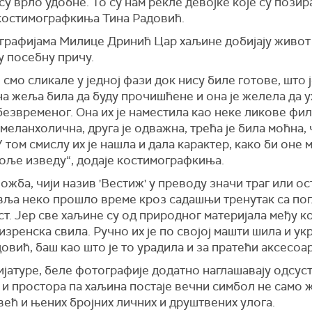
у врло удобне. То су нам рекле девојке које су позир
костимографкиња Тина Радовић.
графијама Милице Дринић Цар хаљине добијају живот 
у посебну причу.
смо сликале у једној фази док нису биле готове, што ј
 жеља била да буду прочишћене и она је желела да ух
езвременог. Она их је наместила као неке ликове фил
 меланхолична, друга је одважна, трећа је била моћна,
 том смислу их је нашла и дала карактер, како би оне 
боље изведу“, додаје костимографкиња.
ожба, чији назив 'Вестиж' у преводу значи траг или ос
вља неко прошло време кроз садашњи тренутак са по
т. Јер све хаљине су од природног материјала међу ко
изренска свила. Ручно их је по својој машти шила и у
овић, баш као што је то урадила и за пратећи аксесоар
јатуре, беле фотографије додатно наглашавају одсус
 и простора па хаљина постаје вечни симбол не само 
већ и њених бројних личних и друштвених улога.