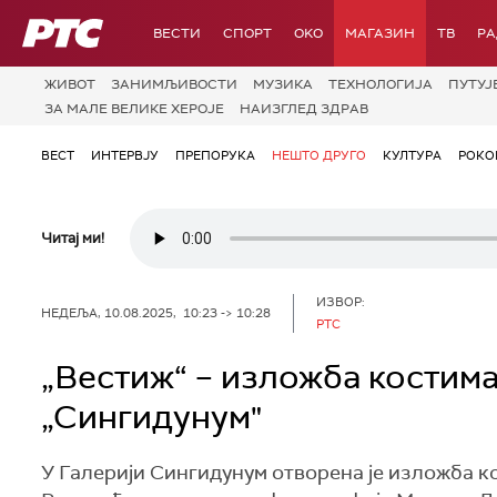
РТС
ВЕСТИ
СПОРТ
OKO
МАГАЗИН
ТВ
Р
ЖИВОТ
ЗАНИМЉИВОСТИ
МУЗИКА
ТЕХНОЛОГИЈA
ПУТУЈ
ЗА МАЛЕ ВЕЛИКЕ ХЕРОЈЕ
НАИЗГЛЕД ЗДРАВ
ВЕСТ
ИНТЕРВЈУ
ПРЕПОРУКА
НЕШТО ДРУГО
КУЛТУРА
РОКО
Читај ми!
ИЗВОР:
НЕДЕЉА, 10.08.2025, 10:23 -> 10:28
РТС
„Вестиж“ – изложба костима
„Сингидунум"
У Галерији Сингидунум отворена је изложба 