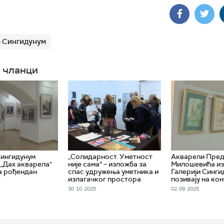
а Сингидунум
 чланци
Сингидунум
„Солидарност. Уметност
Акварели Пред
„Дах акварела"
није сама“ – изложба за
Милошевића из
а рођендан
спас удружења уметника и
Галерији Синги
излагачког простора
позивају на ко
30. 10. 2025.
02. 09. 2025.