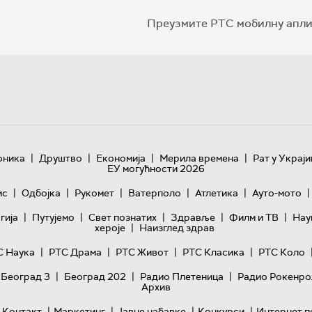
Преузмите РТС мобилну апли
|
|
|
|
оника
Друштво
Економија
Мерила времена
Рат у Украји
ЕУ могућности 2026
|
|
|
|
|
|
ис
Одбојка
Рукомет
Ватерполо
Атлетика
Ауто-мото
|
|
|
|
|
гијa
Путујемо
Свет познатих
Здравље
Филм и ТВ
Нау
|
хероје
Наизглед здрав
|
|
|
|
С Наука
РТС Драма
РТС Живот
РТС Класика
РТС Коло
|
|
|
 Београд 3
Београд 202
Радио Плетеница
Радио Рокенро
Архив
|
|
|
|
Контакт
Маркетинг
Јавне набавке
Конкурси
Интернет п