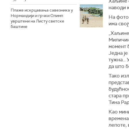
Хаљине с
наводи 
Плаже искрцавања савезника у
Нормандији и грчки Олимп
На фото
уврштени на Листу светске
има свој
баштине
„Хаљине 
Миличина
момент б
Једна је
тужна… У
да што 
Тако изл
предста
будућнос
стара пр
Тина Рад
Као мини
времена
лепоте, 