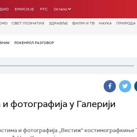
АДИО
ЕМИСИЈЕ
РТС
Остало
ЕМО
СВЕТ ПОЗНАТИХ
ЗДРАВЉЕ
ФИЛМ И ТВ
НАУКА
ПРИРОДА
ВНИК
РОКЕНРОЛ РАЗГОВОР
 и фотографија у Галерији
костима и фотографија „Вестиж“ костимографкиње 