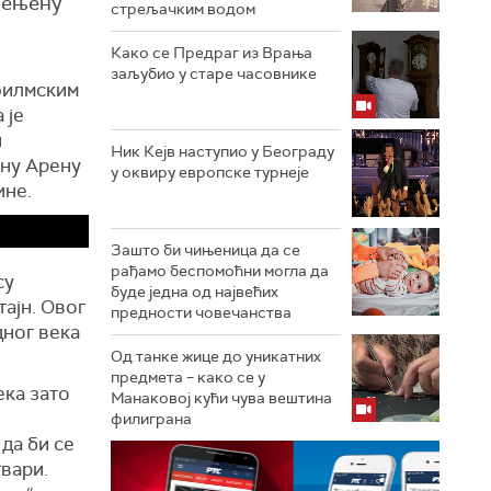
мењену
стрељачким водом
Како се Предраг из Врања
заљубио у старе часовнике
филмским
а је
и
Ник Кејв наступио у Београду
ну Арену
у оквиру европске турнеје
ине.
Зашто би чињеница да се
рађамо беспомоћни могла да
су
буде једна од највећих
ајн. Овог
предности човечанства
дног века
Од танке жице до уникатних
предмета – како се у
ека зато
Манаковој кући чува вештина
филиграна
да би се
твари.