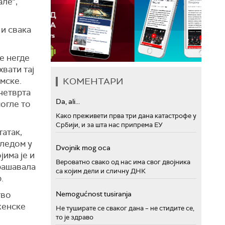
але“,
и свака
е негде
вати тај
мске.
КОМЕНТАРИ
 четврта
Da, ali...
могле то
Како преживети прва три дана катастрофе у
Србији, и за шта нас припрема ЕУ
татак,
гледом у
Dvojnik mog oca
јима је и
Вероватно свако од нас има свог двојника
крашавала
са којим дели и сличну ДНК
.
тво
Nemogućnost tusiranja
женске
Не туширате се сваког дана – не стидите се,
то је здраво