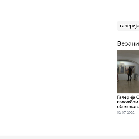
галериј
Везани
Галерија 
изложбом 
обележав
02. 07. 2026.