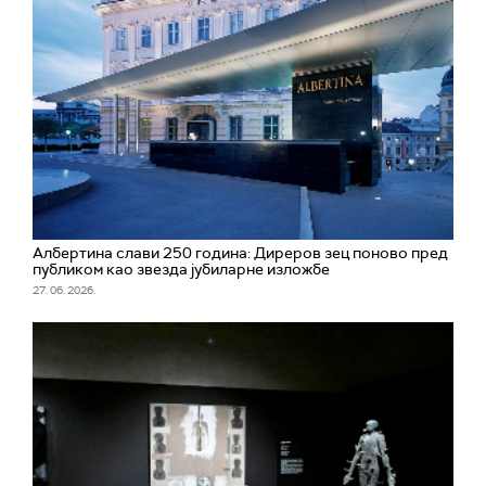
Албертина слави 250 година: Диреров зец поново пред
публиком као звезда јубиларне изложбе
27. 06. 2026.