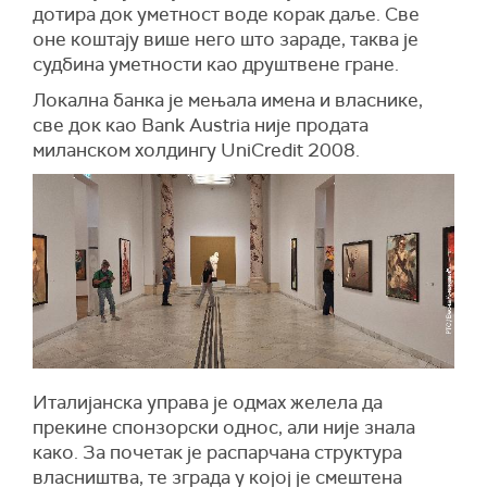
дотира док уметност воде корак даље. Све
оне коштају више него што зараде, таква је
судбина уметности као друштвене гране.
Локална банка је мењала имена и власнике,
све док као Bank Austria није продата
миланском холдингу UniCredit 2008.
Италијанска управа је одмах желела да
прекине спонзорски однос, али није знала
како. За почетак је распарчана структура
власништва, те зграда у којој је смештена