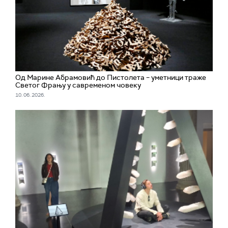
Од Марине Абрамовић до Пистолета – уметници траже
Светог Фрању у савременом човеку
10. 06. 2026.