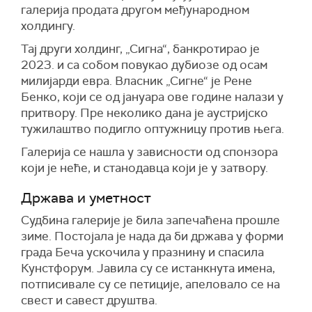
галерија продата другом међународном
холдингу.
Тај други холдинг, „Сигна“, банкротирао је
2023. и са собом повукао дубиозе од осам
милијарди евра. Власник „Сигне“ је Рене
Бенко, који се од јануара ове године налази у
притвору. Пре неколико дана је аустријско
тужилаштво подигло оптужницу против њега.
Галерија се нашла у зависности од спонзора
који је неће, и станодавца који је у затвору.
Држава и уметност
Судбина галерије је била запечаћена прошле
зиме. Постојала је нада да би држава у форми
града Беча ускочила у празнину и спасила
Кунстфорум. Јавила су се истанкнута имена,
потписивале су се петиције, апеловало се на
свест и савест друштва.