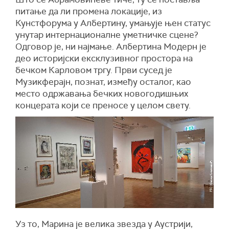
питање да ли промена локације, из
Кунстфорума у Албертину, умањује њен статус
унутар интернационалне уметничке сцене?
Одговор је, ни најмање. Албертина Модерн је
део историјски ексклузивног простора на
бечком Карловом тргу. Први сусед је
Музикферајн, познат, између осталог, као
место одржавања бечких новогодишњих
концерата који се преносе у целом свету.
Уз то, Марина је велика звезда у Аустрији,