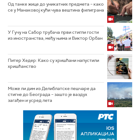
Од танке жице до уникатних предмета – како
се у Манаковој кући чува вештина филиграна
У Гучу на Сабор трубача први стигли гости
из иностранства, међу њима и Виктор Орбан
Питер Хедер: Како су хришћани напустили
хришћанство
Може ли дим из Делиблатске пешчаре да
стигне до Београда – зашто је ваздух
загађен и усред лета