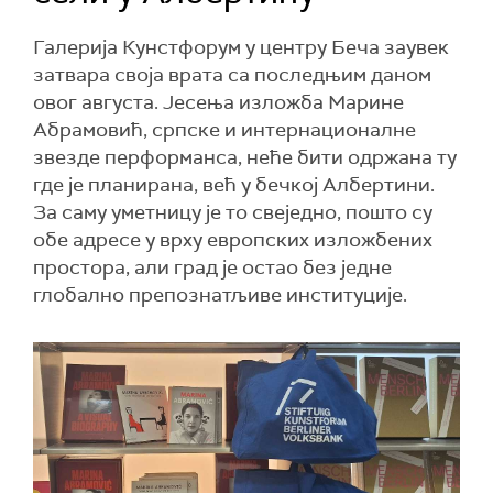
Галерија Кунстфорум у центру Беча заувек
затвара своја врата са последњим даном
овог августа. Јесења изложба Марине
Абрамовић, српске и интернационалне
звезде перформанса, неће бити одржана ту
где је планирана, већ у бечкој Албертини.
За саму уметницу је то свеједно, пошто су
обе адресе у врху европских изложбених
простора, али град је остао без једне
глобално препознатљиве институције.