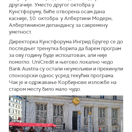
другачије. Уместо другог октобра у
Кунстфоруму, биће отворена осам дана
касније, 10. октобра. у Албертини Модерн,
Албертинином депандансу за савремену
уметност.
Директорка Кунстфорума Ингрид Бругер се до
последњег тренутка борила да барем програм
за ову годину буде испоштован, али није
помогло. UniCredit и његово локално чедо
Bank Austria су остали неумољиви и прекинули
спонзорски однос усред текућих програма.
Чак је и одржавање Корбијнове изложбе на
старом месту било мало чудо.