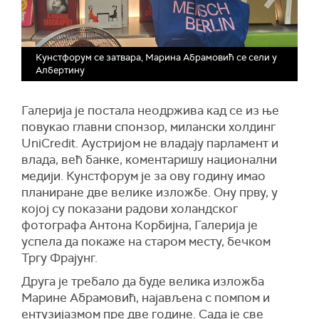
Кунстфорум се затвара, Марина Абрамовић се сели у
Албертину
Галерија је постала неодржива кад се из ње
повукао главни спонзор, милански холдинг
UniCredit. Аустријом не владају парламент и
влада, већ банке, коментаришу национални
медији. Кунстфорум је за ову годину имао
планиране две велике изложбе. Ону прву, у
којој су показани радови холандског
фотографа Антона Корбијна, Галерија је
успела да покаже на старом месту, бечком
Тргу Фрајунг.
Друга је требало да буде велика изложба
Марине Абрамовић, најављена с помпом и
ентузијазмом пре две године. Сада је све