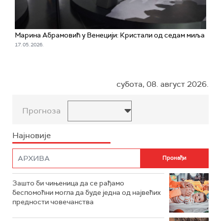
Марина Абрамовић у Венецији: Кристали од седам миља
17. 05. 2026.
субота, 08. август 2026.
Прогноза
Најновије
Зашто би чињеница да се рађамо
беспомоћни могла да буде једна од највећих
предности човечанства