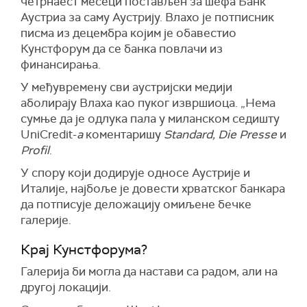
четрнаест месеци постављен за шефа Банк
Аустриа за саму Аустрију. Влахо је потписник
писма из децембра којим је обавестио
Кунстфорум да се банка повлачи из
финансирања.
У међувремену сви аустријски медији
аболирају Влаха као пуког извршиоца. „Нема
сумње да је одлука пала у миланском седишту
UniCredit-
а
коментаришу
Standard, Die Presse
и
Profil
.
У спору који додирује односе Аустрије и
Италије, најбоље је довести хрватског банкара
да потписује деложацију омиљене бечке
галерије.
Крај Кунстфорума?
Галерија би могла да настави са радом, али на
другој локацији.