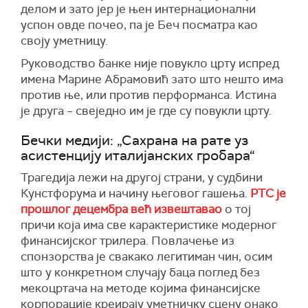
делом и зато јер је њен интернационални
успон овде почео, па је Беч посматра као
своју уметницу.
Руководство банке није повукло црту испред
имена Марине Абрамовић зато што нешто има
против ње, или против перформанса. Истина
је друга – свеједно им је где су повукли црту.
Бечки медији: „Сахрана на рате уз
асистенцију италијанских гробара“
Трагедија лежи на другој страни, у судбини
Кунстфорума и начину његовог гашења.
РТС је
прошлог децембра већ извештавао
о тој
причи која има све карактеристике модерног
финансијског трилера. Повлачење из
спонзорства је свакако легитиман чин, осим
што у конкретном случају баца поглед без
мекоцртача на методе којима финансијске
корпорације креирају уметничку сцену онако