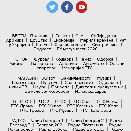
|
|
|
|
ВЕСТИ
Политика
Регион
Свет
Србија данас
|
|
|
|
Хроника
Друштво
Економија
Мерила времена
Рат
|
|
|
|
у Украјини
Време
Сервисне вести
Сматрачница
|
Подкаст
ЕУ могућности 2026
|
|
|
|
СПОРТ
Фудбал
Кошарка
Тенис
Одбојка
|
|
|
|
Рукомет
Ватерполо
Атлетика
Ауто-мото
Остали
|
спортови
Меморијал РТС
|
|
|
МАГАЗИН
Живот
Занимљивости
Музика
|
|
|
|
Технологијa
Путујемо
Свет познатих
Здравље
|
|
|
|
Филм и ТВ
Наука
Природа
Дигитални предузетник
|
За мале велике хероје
Наизглед здрав
|
|
|
|
|
ТВ
РТС 1
РТС 2
РТС 3
РТС Свет
РТС Наука
|
|
|
|
РТС Драма
РТС Живот
РТС Класика
РТС Коло
|
|
РТС Трезор
РТС Музика
РТС Полетарац
|
|
РАДИО
Радио Београд 1
Радио Београд 2
Радио
|
|
|
Београд 3
Београд 202
Радио Плетеница
Радио
|
|
|
Рокенролер
Радио Џубокс
Радио Вртешка
Радио