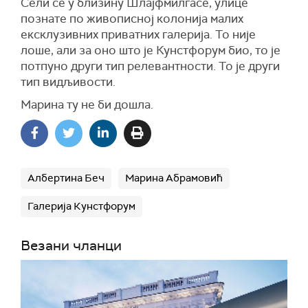
Сели се у близину Шлајфмилгасе, улице
познате по живописној колонија малих
ексклузивних приватних галерија. То није
лоше, али за оно што је Кунстфорум био, то је
потпуно други тип релевантности. То је други
тип видљивости.
Марина ту не би дошла.
Албертина Беч
Марина Абрамовић
Галерија Кунстфорум
Везани чланци