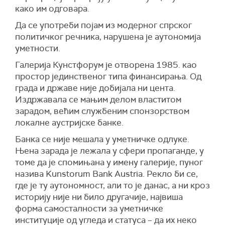
како им одговара.
Да се употреби појам из модерног спрског
политичког речника, нарушена је аутономија
уметности.
Галерија Кунстфорум је отворена 1985. као
простор јединственог типа финансирања. Од
града и државе није добијала ни цента.
Издржавала се мањим делом властитом
зарадом, већим службеним спонзорством
локалне аустријске банке.
Банка се није мешала у уметничке одлуке.
Њена зарада је лежала у сфери пропаганде, у
томе да је спомињана у имену галерије, пуног
назива Kunstorum Bank Austria. Рекло би се,
где је ту аутономност, али то је данас, а ни кроз
историју није ни било другачије, највиша
форма самосталности за уметничке
институције од угледа и статуса – да их неко