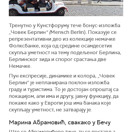
Тренутно у Кунстфоруму тече бонус-изложба
„Човек Берлин
“ (
Mensch Berlin)
.
Показује се
репрезентативни део из колекције немачке
Фолксбанке, која од средине осамдесетих
скупља уметност на тему подељеног Берлина,
Берлинског зида и спорог срастања две
Немачке.
Пун експресије, динамике и колора, „Човек
Берлин“ је непланирана поклон-изложба
граду и туристима. То је достојан опроштај са
локацијом, али има и другу, јавну функцију, да
покаже како у Европи још има банака које
скупљају уметност, не затварају је.
Марина Абрамовић, свакако у Бечу
Што се Абрамовићеве тиче, ту се поставља