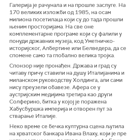
Галерија је рачунала и на прошле заслуге. На
170 великих изложби од 1985, на осам
милиона посетилаца који су до тада прошли
њеним просторијама. На све оне
комплементарне програме који су фалили у
понуди државних музеја, код Уметничко-
историјског, Албертине или Белведера, да се
спомене само та глобално велика тројка.
Спонзор није пронађен. Држава и град су
читаву причу ставили на душу Италијанима и
миланском руководству Холдинга, али сами
нису преузели обавезе. Афера се у
аустријским медијима третира као други
Солферино, битка у којој је поражена
Хабусбуршка империја и отворен пут за
стварање Италије.
Неко време се бечка културна сцена љутила
на хрватског банкара Ивана Влаху, који је пре