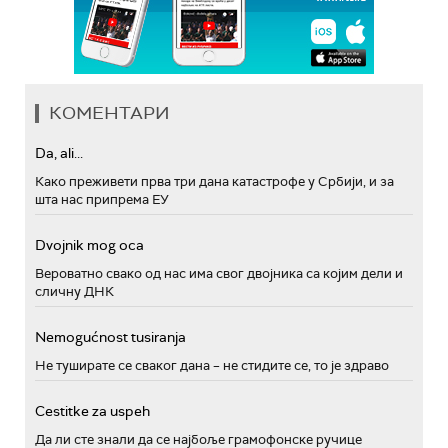
КОМЕНТАРИ
Da, ali...
Како преживети прва три дана катастрофе у Србији, и за
шта нас припрема ЕУ
Dvojnik mog oca
Вероватно свако од нас има свог двојника са којим дели и
сличну ДНК
Nemogućnost tusiranja
Не туширате се сваког дана – не стидите се, то је здраво
Cestitke za uspeh
Да ли сте знали да се најбоље грамофонске ручице