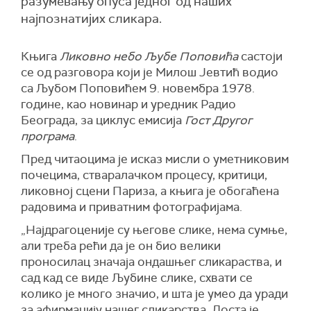
разумевању опуса једног од наших
најпознатијих сликара.
Књига
Ликовно небо
Љубе Поповића
састоји
се од разговора који је Милош Јевтић водио
са Љубом Поповићем 9. новембра 1978.
године, као новинар и уредник Радио
Београда, за циклус емисија
Гост Другог
програма
.
Пред читаоцима је исказ мисли о уметниковим
почецима, стваралачком процесу, критици,
ликовној сцени Париза, а књига је обогаћена
радовима и приватним фотографијама.
„Најдрагоценије су његове слике, нема сумње,
али треба рећи да је он био велики
проносилац значаја ондашњег сликараства, и
сад кад се виде Љубине слике, схвати се
колико је много значио, и шта је умео да уради
за афирмацију нашег сликарства. Доста је