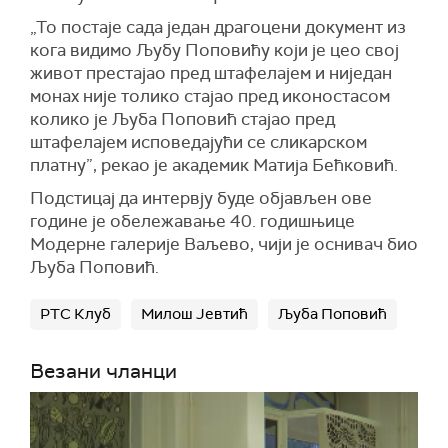
„То постаје сада један драгоцени документ из
кога видимо Љубу Поповићу који је цео свој
живот престајао пред штафелајем и ниједан
монах није толико стајао пред иконостасом
колико је Љуба Поповић стајао пред
штафелајем исповедајући се сликарском
платну”, рекао је академик Матија Бећковић.
Подстицај да интервју буде објављен ове
године је обележавање 40. годишњице
Модерне галерије Ваљево, чији је оснивач био
Љуба Поповић.
РТС Клуб
Милош Јевтић
Љуба Поповић
Везани чланци