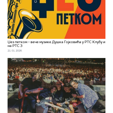
Џез петком – вече музике Душка Гојковића у РТС Клубу и
на РТС 3
21. 01. 2026.