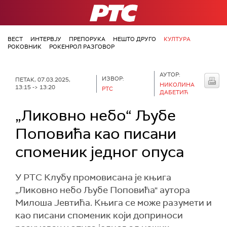
РТС
ВЕСТ
ИНТЕРВЈУ
ПРЕПОРУКА
НЕШТО ДРУГО
КУЛТУРА
РОКОВНИК
РОКЕНРОЛ РАЗГОВОР
АУТОР:
ИЗВОР:
ПЕТАК, 07.03.2025,
НИКОЛИНА
13:15 -> 13:20
РТС
ДАБЕТИЋ
„Ликовно небо“ Љубе
Поповића као писани
споменик једног опуса
У РТС Клубу промовисана је књига
„Ликовно небо Љубе Поповића" аутора
Милоша Јевтића. Књига се може разумети и
као писани споменик који доприноси