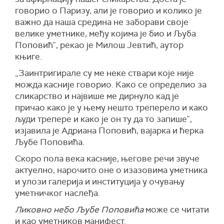
говорио о Паризу, али је говорио и колико је
важно да наша средина не заборави своје
велике уметнике, међу којима је био и Љуба
Поповић”, рекао је Милош Јевтић, аутор
књиге.
„Заинтригирале су ме неке ствари које није
можда касније говорио. Како се определио за
сликарство и највише ме дирнуло кад је
причао како је у њему нешто треперело и како
људи трепере и како је он ту да то запише”,
изјавила је Адриана Поповић, вајарка и ћерка
Љубе Поповића.
Скоро пола века касније, његове речи звуче
актуелно, нарочито оне о изазовима уметника
и улози галерија и институција у очувању
уметничког наслеђа.
Ликовно небо
Љубе Поповића
може се читати
и као уметников манифест.