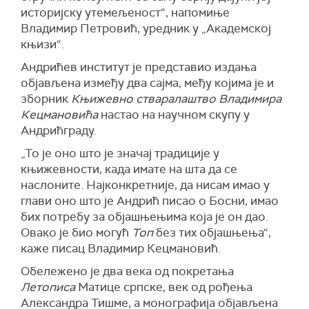
историјску утемељеност“, напомиње
Владимир Петровић, уредник у „Академској
књизи“.
Андрићев институт је представио издања
објављена између два сајма, међу којима је и
зборник
Књижевно стваралаштво Владимира
Кецмановића
настао на научном скупу у
Андрићграду.
„То је оно што је значај традиције у
књижевности, када имате на шта да се
наслоните. Најконкретније, да нисам имао у
глави оно што је Андрић писао о Босни, имао
бих потребу за објашњењима која је он дао.
Овако је био могућ
Топ
без тих објашњења“,
каже писац Владимир Кецмановић.
Обележено је два века од покретања
Летописа
Матице српске, век од рођења
Александра Тишме, а монографија објављена