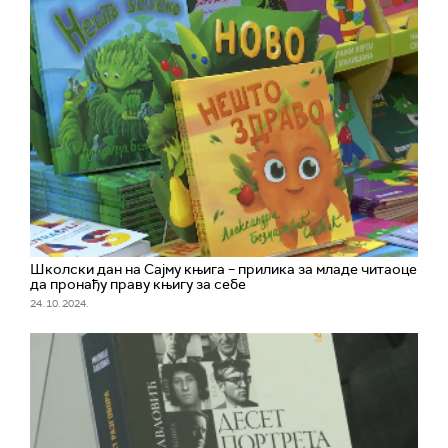
Школски дан на Сајму књига – прилика за младе читаоце
да пронађу праву књигу за себе
24. 10. 2024.