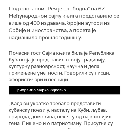
Под слоганом „Реч је слободна“ на 67.
Међународном сајму књига представило се
више од 400 издавача, бројни аутори из
Србије и иностранства, а посета је
надмашила прошлогодишњу.
Почасни гост Сајма књига била је Република
Куба која је представила своју традицију,
културну разноврсност, научна и дела
примењене уметности. Говорили су писци,
афористичари и песници.
Припремио Марко Рајковић
„Када би укратко требало представити
кубанску поезију, насталу на Куби, љубав,
природа, домовина, неке су од најважнијих
тема. Пишемо и о патриотизму. Присутне су