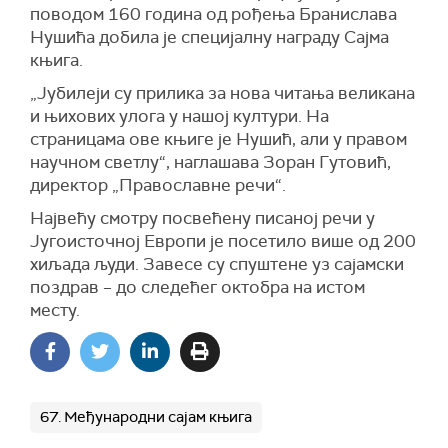
поводом 160 година од рођења Бранислава
Нушића добила је специјалну награду Сајма
књига.
„Јубилеји су прилика за нова читања великана
и њихових улога у нашој култури. На
страницама ове књиге је Нушић, али у правом
научном светлу“, наглашава Зоран Гутовић,
директор „Православне речи“.
Највећу смотру посвећену писаној речи у
Југоисточној Европи је посетило више од 200
хиљада људи. Завесе су спуштене уз сајамски
поздрав – до следећег октобра на истом
месту.
67. Међународни сајам књига