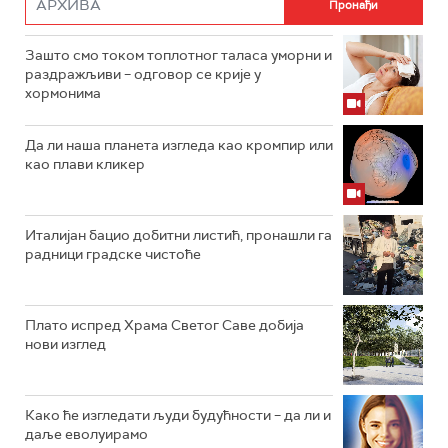
Зашто смо током топлотног таласа уморни и
раздражљиви – одговор се крије у
хормонима
Да ли наша планета изгледа као кромпир или
као плави кликер
Италијан бацио добитни листић, пронашли га
радници градске чистоће
Плато испред Храма Светог Саве добија
нови изглед
Како ће изгледати људи будућности – да ли и
даље еволуирамо