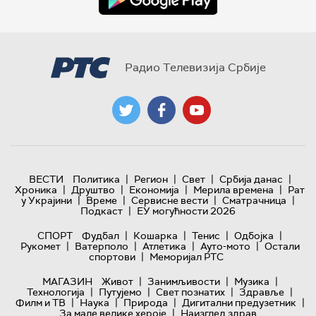
Радио Телевизија Србије
|
|
|
|
ВЕСТИ
Политика
Регион
Свет
Србија данас
|
|
|
|
Хроника
Друштво
Економија
Мерила времена
Рат
|
|
|
|
у Украјини
Време
Сервисне вести
Сматрачница
|
Подкаст
ЕУ могућности 2026
|
|
|
|
СПОРТ
Фудбал
Кошарка
Тенис
Одбојка
|
|
|
|
Рукомет
Ватерполо
Атлетика
Ауто-мото
Остали
|
спортови
Меморијал РТС
|
|
|
МАГАЗИН
Живот
Занимљивости
Музика
|
|
|
|
Технологијa
Путујемо
Свет познатих
Здравље
|
|
|
|
Филм и ТВ
Наука
Природа
Дигитални предузетник
|
За мале велике хероје
Наизглед здрав