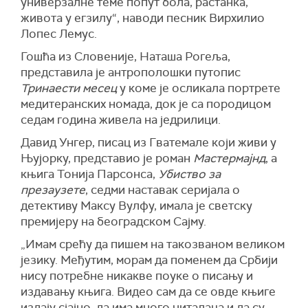
универзалне теме попут бола, растанка,
живота у егзилу“, наводи песник Вирхилио
Лопес Лемус.
Гошћа из Словеније, Наташа Рогеља,
представила је антрополошки путопис
Тринаести месец
у коме је осликала портрете
медитеранских номада, док је са породицом
седам година живела на једрилици.
Давид Унгер, писац из Гватемале који живи у
Њујорку, представио је роман
Мастермајнд
, а
књига Тонија Парсонса,
Убиство за
презаузете
, седми наставак серијала о
детективу Максу Вулфу, имала је светску
премијеру на београдском Сајму.
„Имам срећу да пишем на такозваном великом
језику. Међутим, морам да поменем да Србији
нису потребне никакве поуке о писању и
издавању књига. Видео сам да се овде књиге
издају сјајно, да има много читалаца и да су