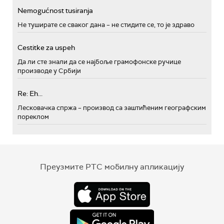
Nemogućnost tusiranja
Не туширате се сваког дана – не стидите се, то је здраво
Cestitke za uspeh
Да ли сте знали да се најбоље грамофонске ручице
производе у Србији
Re: Eh...
Лесковачка спржа – производ са заштићеним географским
пореклом
Преузмите РТС мобилну апликацију