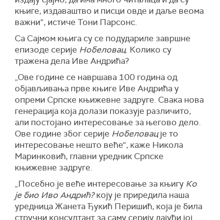
књиге, издаваштво и писци овде и даље веома
важни“, истиче Тони Парсонс.
Са Сајмом књига су се подудариле завршне
епизоде серије
Нобеловац
. Колико су
тражена дела Иве Андрића?
„Ове године се навршава 100 година од
објављивања прве књиге Иве Андрића у
опреми Српске књижевне задруге. Свака нова
генерација која долази показује различито,
али постојано интересовање за његово дело.
Ове године због серије
Нобеловац
је то
интересовање нешто веће“, каже Никола
Маринковић, главни уредник Српске
књижевне задруге.
„Посебно је веће интересовање за књигу
Ко
је био Иво Андрић?
коју је приредила наша
уредница Жанета Ђукић Перишић, која је била
стручни консултант за саму серију дајући јој