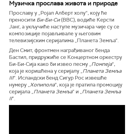
Музичка прослава живота и природе
Прославу у „Ројал Алберт холу“, коју ће
преносити
Би-Би-Си
(BBC), водиће Керсти
Јанг, а укључиће наступе музичара чије су се
композиције појављивале у његовим
телевизијским серијалима „Планета Земља“.
Ден Смит, фронтмен награђиваног бенда
Бастил, придружиће се Концертном оркестру
Би-Би-Сија како би извео песму „
Помпеја
“,
која је коришћена у серијалу „
Планета Земља
III
“. Исландски бенд Сигур Рос извешће
нумеру „
Хопипола
“, која је пратила промоцију
серијала „
Планета Земља
“ и „
Планета Земља
II
“.