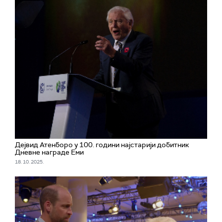
Дејвид Атенборо у 100. години најстарији добитник
Дневне награде Еми
18. 10. 2025.