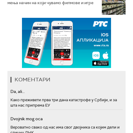
мења начин на који чувамо филмове и игре
КОМЕНТАРИ
Da, ali...
Како преживети прва три дана катастрофе у Србији, и за
шта нас припрема ЕУ
Dvojnik mog oca
Вероватно свако од нас има свог двојника са којим дели и
сличну ДНК