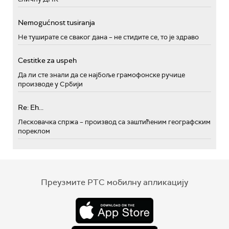
Nemogućnost tusiranja
Не туширате се сваког дана – не стидите се, то је здраво
Cestitke za uspeh
Да ли сте знали да се најбоље грамофонске ручице
производе у Србији
Re: Eh...
Лесковачка спржа – производ са заштићеним географским
пореклом
Преузмите РТС мобилну апликацију