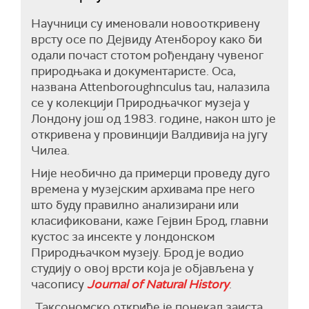
Научници су именовали новооткривену
врсту осе по Дејвиду Атенбороу како би
одали почаст стотом рођендану чувеног
природњака и документаристе. Оса,
названа Attenboroughnculus tau, налазила
се у колекцији Природњачког музеја у
Лондону још од 1983. године, након што је
откривена у провинцији Валдивија на југу
Чилеа.
Није необично да примерци проведу дуго
времена у музејским архивама пре него
што буду правилно анализирани или
класификовани, каже Гејвин Брод, главни
кустос за инсекте у лондонском
Природњачком музеју. Брод је водио
студију о овој врсти која је објављена у
часопису
Journal of Natural History
.
„Таксономско откриће је понекад заиста