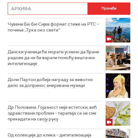
Чувени Би-Би-Сијев формат стиже на РТС –
почиње „Трка око света“
Дански ученици ће морати усмено да бране
радове да не би варали помоћу вештачке
интелигенције
Доли Партон добија награду за животно
дело за допринос американа музици
Др Половина: Гојазност није естетски, већ
здравствени проблем – терапија се не сме
прекидати на своју руку
Од колекције до клика – дигитализација