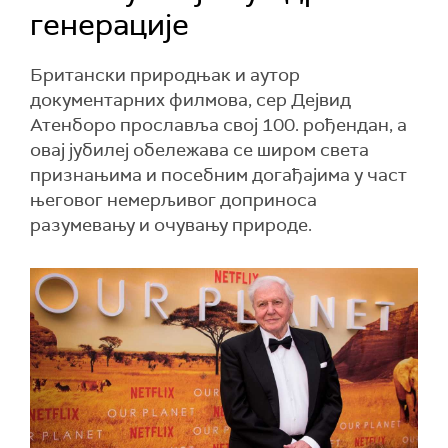
генерације
Британски природњак и аутор
документарних филмова, сер Дејвид
Атенборо прославља свој 100. рођендан, а
овај јубилеј обележава се широм света
признањима и посебним догађајима у част
његовог немерљивог доприноса
разумевању и очувању природе.