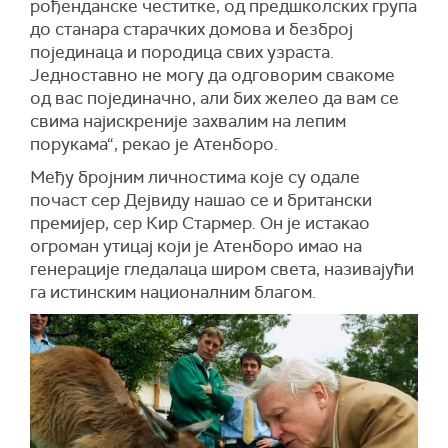
рођенданске честитке, од предшколских група
до станара старачких домова и безброј
појединаца и породица свих узраста.
Једноставно не могу да одговорим свакоме
од вас појединачно, али бих желео да вам се
свима најискреније захвалим на лепим
порукама“, рекао је Атенборо.
Међу бројним личностима које су одале
почаст сер Дејвиду нашао се и британски
премијер, сер Кир Стармер. Он је истакао
огроман утицај који је Атенборо имао на
генерације гледалаца широм света, називајући
га истинским националним благом.