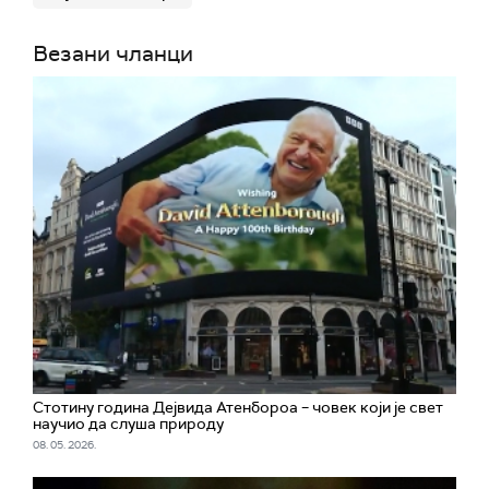
Везани чланци
Стотину година Дејвида Атенбороа – човек који је свет
научио да слуша природу
08. 05. 2026.