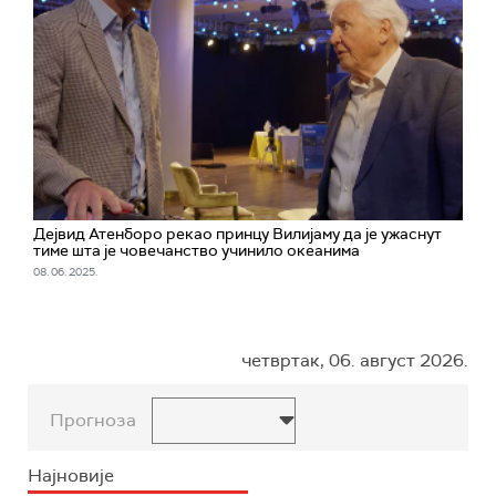
Дејвид Атенборо рекао принцу Вилијаму да је ужаснут
тиме шта је човечанство учинило океанима
08. 06. 2025.
четвртак, 06. август 2026.
Прогноза
Најновије