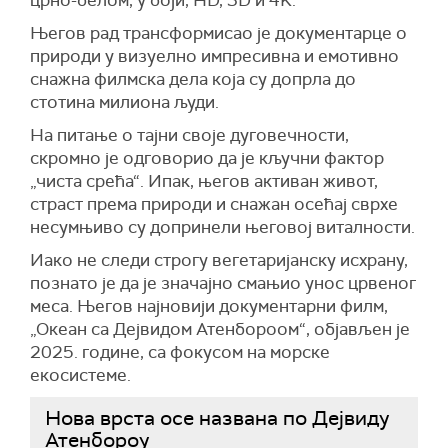
Његов рад трансформисао је документарце о
природи у визуелно импресивна и емотивно
снажна филмска дела која су допрла до
стотина милиона људи.
На питање о тајни своје дуговечности,
скромно је одговорио да је кључни фактор
„чиста срећа“. Ипак, његов активан живот,
страст према природи и снажан осећај сврхе
несумњиво су допринели његовој виталности.
Иако не следи строгу вегетаријанску исхрану,
познато је да је значајно смањио унос црвеног
меса. Његов најновији документарни филм,
„Океан са Дејвидом Атенбороом“, објављен је
2025. године, са фокусом на морске
екосистеме.
Нова врста осе названа по Дејвиду
Атенбороу