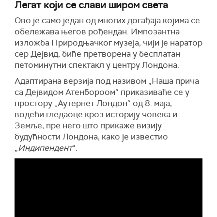
Легат који се слави широм света
Ово је само један од многих догађаја којима се
обележава његов рођендан. Импозантна
изложба Природњачког музеја, чији је наратор
сер Дејвид, биће претворена у бесплатан
петоминутни спектакл у центру Лондона.
Адаптирана верзија под називом „Наша прича
са Дејвидом Атенбороом“ приказиваће се у
простору „Аутернет Лондон“ од 8. маја,
водећи гледаоце кроз историју човека и
Земље, пре него што прикаже визију
будућности Лондона, како је известио
„
Индипендент
“.