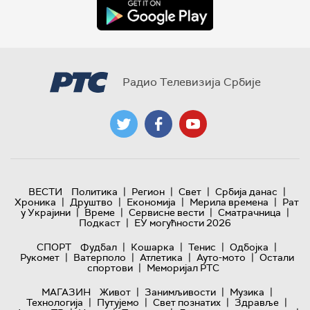
Радио Телевизија Србије
|
|
|
|
ВЕСТИ
Политика
Регион
Свет
Србија данас
|
|
|
|
Хроника
Друштво
Економија
Мерила времена
Рат
|
|
|
|
у Украјини
Време
Сервисне вести
Сматрачница
|
Подкаст
ЕУ могућности 2026
|
|
|
|
СПОРТ
Фудбал
Кошарка
Тенис
Одбојка
|
|
|
|
Рукомет
Ватерполо
Атлетика
Ауто-мото
Остали
|
спортови
Меморијал РТС
|
|
|
МАГАЗИН
Живот
Занимљивости
Музика
|
|
|
|
Технологијa
Путујемо
Свет познатих
Здравље