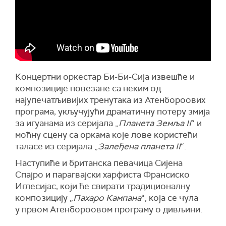
Концертни оркестар Би-Би-Сија извешће и
композиције повезане са неким од
најупечатљивијих тренутака из Атенбороових
програма, укључујући драматичну потеру змија
за игуанама из серијала „
Планета Земља II
“ и
моћну сцену са оркама које лове користећи
таласе из серијала „
Залеђена планета II
“.
Наступиће и британска певачица Сијена
Спајро и парагвајски харфиста Франсиско
Иглесијас, који ће свирати традиционалну
композицију „
Пахаро Кампана
“, која се чула
у првом Атенбороовом програму о дивљини.