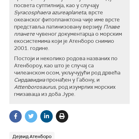
посвета суптилнија, као у случају
Syracosphaera azureaplaneta
, врсте
океанског фитопланктона чије име врсте
представља латинизовану верзију
Плаве
планете
чувеног документарца о морским
екосистемима који је Атенборо снимио
2001. године.
Постоји и неколико родова названих по
Атенбороу, као што је случај са
чилеанском осом, укључујући род дрвећа
Сирдавидиа
пронађен у Габону, и
Attenborosaurus
, род изумрлих морских
гмизаваца из доба Јуре.
Дејвид Атенборо