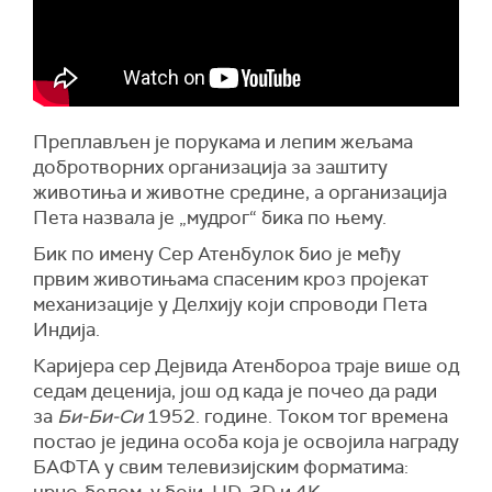
Преплављен је порукама и лепим жељама
добротворних организација за заштиту
животиња и животне средине, а организација
Пета назвала је „мудрог“ бика по њему.
Бик по имену Сер Атенбулок био је међу
првим животињама спасеним кроз пројекат
механизације у Делхију који спроводи Пета
Индија.
Каријера сер Дејвида Атенбороа траје више од
седам деценија, још од када је почео да ради
за
Би-Би-Си
1952. године. Током тог времена
постао је једина особа која је освојила награду
БАФТА у свим телевизијским форматима:
црно-белом, у боји, HD, 3D и 4K.