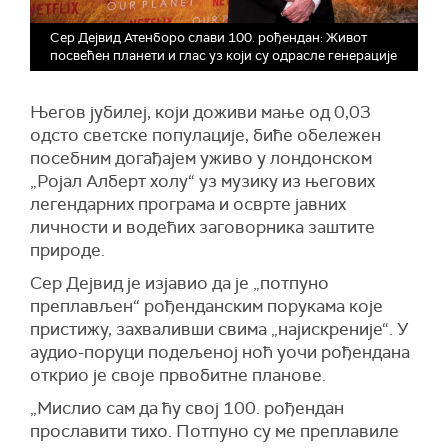
Сер Дејвид Атенборо слави 100. рођендан: Живот
посвећен планети и глас уз који су одрасле генерације
Његов јубилеј, који доживи мање од 0,03
одсто светске популације, биће обележен
посебним догађајем уживо у лондонском
„Ројал Алберт холу“ уз музику из његових
легендарних програма и осврте јавних
личности и водећих заговорника заштите
природе.
Сер Дејвид је изјавио да је „потпуно
преплављен“ рођенданским порукама које
пристижу, захваливши свима „најискреније“. У
аудио-поруци подељеној ноћ уочи рођендана
открио је своје првобитне планове.
„Мислио сам да ћу свој 100. рођендан
прославити тихо. Потпуно су ме преплавиле