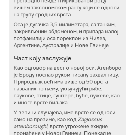
претходно неидентификованом роду –
вишем таксономском рангу који се односи
на групу сродних врста.
Оса је дугачка 3,5 милиметара, са танким,
закривљеним абдоменом, и припада малој
потфамилији оса пореклом из Чилеа,
Аргентине, Аустралије и Нове Гвинеје.
Част коју заслужује
Као одговор на вест о новој оси, Атенборо
је Броду послао руком писану захвалницу.
Природњак већ има више од 50 врста
названих по њему, укључујући рибе,
паукове, птице, гуштере, бубе, пужеве, као
и многе врсте биљака.
У већини случајева, име врсте се односи
само на презиме, као код
Zaglossus
attenboroughi
, врсте угрожене ехидне
пронађене у Новој Гвинеји. Понекад је