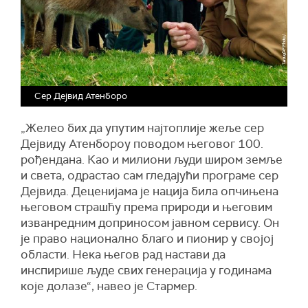
Сер Дејвид Атенборо
„Желео бих да упутим најтоплије жеље сер
Дејвиду Атенбороу поводом његовог 100.
рођендана. Као и милиони људи широм земље
и света, одрастао сам гледајући програме сер
Дејвида. Деценијама је нација била опчињена
његовом страшћу према природи и његовим
изванредним доприносом јавном сервису. Он
је право национално благо и пионир у својој
области. Нека његов рад настави да
инспирише људе свих генерација у годинама
које долазе“, навео је Стармер.