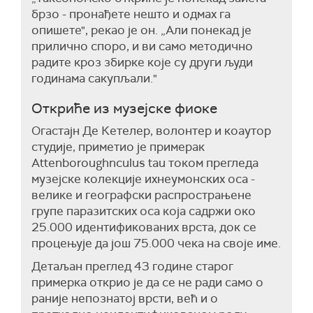
брзо - пронађете нешто и одмах га
опишете", рекао је он. „Али понекад је
прилично споро, и ви само методично
радите кроз збирке које су други људи
годинама сакупљали."
Откриће из музејске фиоке
Огастајн Де Кетелер, волонтер и коаутор
студије, приметио је примерак
Attenboroughnculus tau током прегледа
музејске колекције ихнеумонских оса -
велике и географски распрострањене
групе паразитских оса која садржи око
25.000 идентификованих врста, док се
процењује да још 75.000 чека на своје име.
Детаљан преглед 43 године старог
примерка открио је да се не ради само о
раније непознатој врсти, већ и о