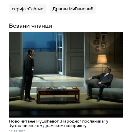
серија "Сабља"
Драган Мићановић
Везани чланци
Ново читање Нушићевог „Народног посланика" у
Југословенском драмском позоришту
18. 12. 2025.