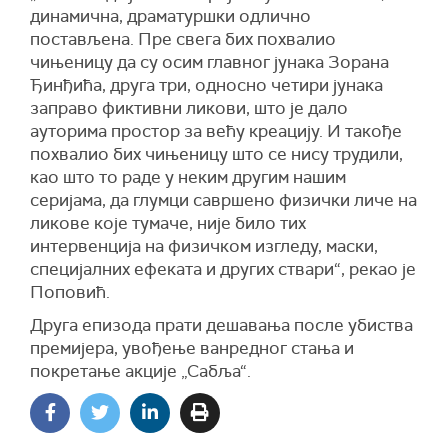
динамична, драматуршки одлично
постављена. Пре свега бих похвалио
чињеницу да су осим главног јунака Зорана
Ђинђића, друга три, односно четири јунака
заправо фиктивни ликови, што је дало
ауторима простор за већу креацију. И такође
похвалио бих чињеницу што се нису трудили,
као што то раде у неким другим нашим
серијама, да глумци савршено физички личе на
ликове које тумаче, није било тих
интервенција на физичком изгледу, маски,
специјалних ефеката и других ствари“, рекао је
Поповић.
Друга епизода прати дешавања после убиства
премијера, увођење ванредног стања и
покретање акције „Сабља“.