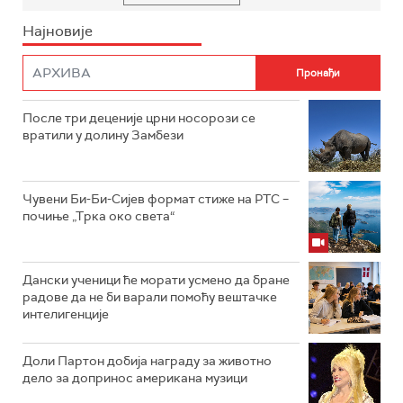
Најновије
После три деценије црни носорози се
вратили у долину Замбези
Чувени Би-Би-Сијев формат стиже на РТС –
почиње „Трка око света“
Дански ученици ће морати усмено да бране
радове да не би варали помоћу вештачке
интелигенције
Доли Партон добија награду за животно
дело за допринос американа музици