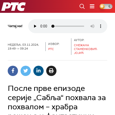
РТС
Читај ми!
АУТОР:
ИЗВОР:
НЕДЕЉА, 03.11.2024,
СНЕЖАНА
19:49 -> 09:24
РТС
СТАМЕНКОВИЋ
ЈОЈИЋ
После прве епизоде
серије „Сабља“ похвала за
похвалом – храбра