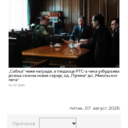
„Сабља" ниже награде, а гледаоце РТС-а чека узбудљива
јесења сезона нових серија, од „Пупина" до „Михољског
лета"
01. 07. 2025.
петак, 07. август 2026.
Прогноза