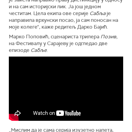
и на сам историјски лик. Ја још једном
честитам. Цела екипа ове серије
Сабља
је
направила врхунски посао, ја сам поносан на
моје колеге“, каже редитељ Дарко Бајић.
Марко Поповић, сценариста трилера
Позив,
на Фестивалу у Сарајеву је одгледао две
епизоде
Сабље
.
„Мислим да је сама серија изузетно напета,