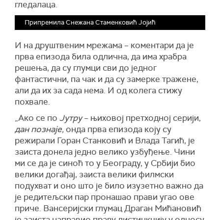
гледалаца.
Припремила Снежана Стаменковић Јојић
И на друштвеним мрежама – коментари да је
прва епизода била одлична, да има храбра
решења, да су глумци сви до једног
фантастични, па чак и да су замерке тражене,
али да их за сада нема. И од колега стижу
похвале.
„Ако се по
Јутру
– њиховој претходној серији,
дан познаје,
онда прва епизода коју су
режирали Горан Станковић и Влада Тагић, је
заиста донела једно велико узбуђење. Чини
ми се да је синоћ то у Београду, у Србији био
велики догађај, заиста велики филмски
подухват и оно што је било изузетно важно да
је редитељски пар пронашао прави угао ове
приче. Вансеријски глумац Драган Мићановић
је заиста направио праву дистинкцију у односу