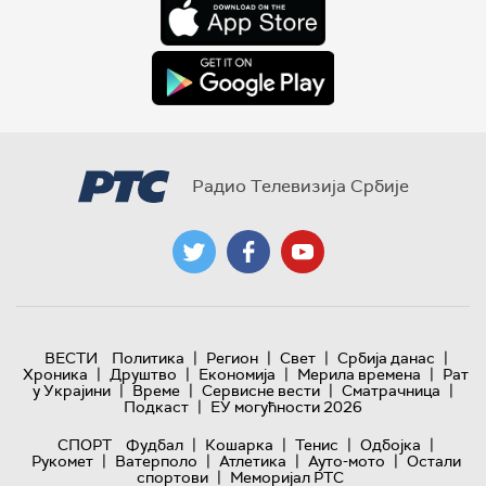
Радио Телевизија Србије
|
|
|
|
ВЕСТИ
Политика
Регион
Свет
Србија данас
|
|
|
|
Хроника
Друштво
Економија
Мерила времена
Рат
|
|
|
|
у Украјини
Време
Сервисне вести
Сматрачница
|
Подкаст
ЕУ могућности 2026
|
|
|
|
СПОРТ
Фудбал
Кошарка
Тенис
Одбојка
|
|
|
|
Рукомет
Ватерполо
Атлетика
Ауто-мото
Остали
|
спортови
Меморијал РТС