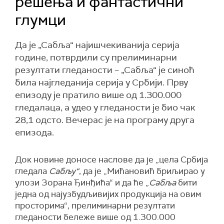
решења и фантастични
глумци
Да је „Сабља“ најишчекиванија серија
године, потврдили су прелиминарни
резултати гледаности – „Сабља“ је синоћ
била најгледанија серија у Србији. Прву
епизоду је пратило више од 1.300.000
гледалаца, а удео у гледаности је био чак
28,1 одсто. Вечерас је на програму друга
епизода.
Док новине доносе наслове да је „цела Србија
гледала
Сабљу“
, да је „Мићановић бриљирао у
улози Зорана Ђинђића“ и да ће „
Сабља
бити
једна од најузбудљивијих продукција на овим
просторима“, прелиминарни резултати
гледаности бележе више од 1.300.000