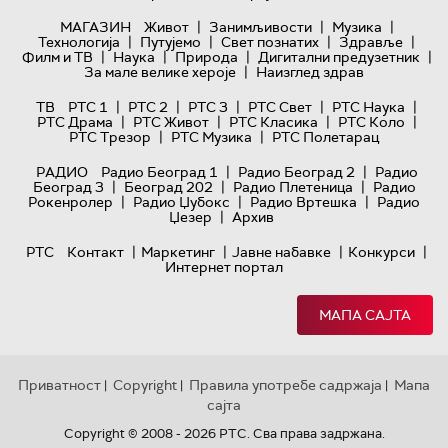
|
|
|
МАГАЗИН
Живот
Занимљивости
Музика
|
|
|
|
Технологијa
Путујемо
Свет познатих
Здравље
|
|
|
|
Филм и ТВ
Наука
Природа
Дигитални предузетник
|
За мале велике хероје
Наизглед здрав
|
|
|
|
|
ТВ
РТС 1
РТС 2
РТС 3
РТС Свет
РТС Наука
|
|
|
|
РТС Драма
РТС Живот
РТС Класика
РТС Коло
|
|
РТС Трезор
РТС Музика
РТС Полетарац
|
|
РАДИО
Радио Београд 1
Радио Београд 2
Радио
|
|
|
Београд 3
Београд 202
Радио Плетеница
Радио
|
|
|
Рокенролер
Радио Џубокс
Радио Вртешка
Радио
|
Џезер
Архив
|
|
|
|
РТС
Контакт
Маркетинг
Јавне набавке
Конкурси
Интернет портал
МАПА САЈТА
Приватност
Copyright
Правила употребе садржаја
Мапа
|
|
|
сајта
Copyright © 2008 - 2026 РТС. Сва права задржана.