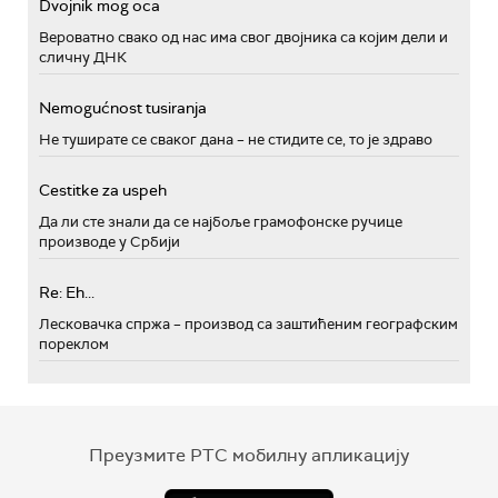
Dvojnik mog oca
Вероватно свако од нас има свог двојника са којим дели и
сличну ДНК
Nemogućnost tusiranja
Не туширате се сваког дана – не стидите се, то је здраво
Cestitke za uspeh
Да ли сте знали да се најбоље грамофонске ручице
производе у Србији
Re: Eh...
Лесковачка спржа – производ са заштићеним географским
пореклом
Преузмите РТС мобилну апликацију