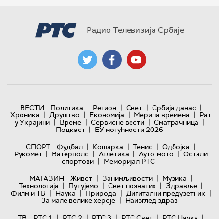
Радио Телевизија Србије
|
|
|
|
ВЕСТИ
Политика
Регион
Свет
Србија данас
|
|
|
|
Хроника
Друштво
Економија
Мерила времена
Рат
|
|
|
|
у Украјини
Време
Сервисне вести
Сматрачница
|
Подкаст
ЕУ могућности 2026
|
|
|
|
СПОРТ
Фудбал
Кошарка
Тенис
Одбојка
|
|
|
|
Рукомет
Ватерполо
Атлетика
Ауто-мото
Остали
|
спортови
Меморијал РТС
|
|
|
МАГАЗИН
Живот
Занимљивости
Музика
|
|
|
|
Технологијa
Путујемо
Свет познатих
Здравље
|
|
|
|
Филм и ТВ
Наука
Природа
Дигитални предузетник
|
За мале велике хероје
Наизглед здрав
|
|
|
|
|
ТВ
РТС 1
РТС 2
РТС 3
РТС Свет
РТС Наука