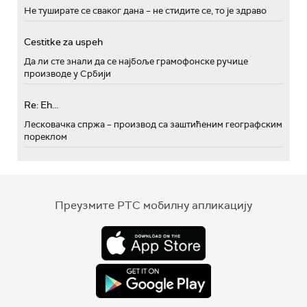
Не туширате се сваког дана – не стидите се, то је здраво
Cestitke za uspeh
Да ли сте знали да се најбоље грамофонске ручице
производе у Србији
Re: Eh...
Лесковачка спржа – производ са заштићеним географским
пореклом
Преузмите РТС мобилну апликацију