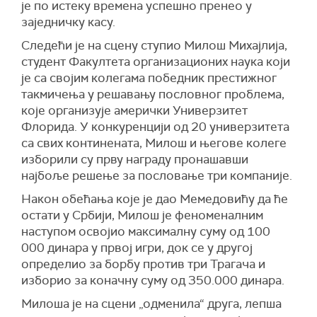
је по истеку времена успешно пренео у
заједничку касу.
Следећи је на сцену ступио Милош Михајлија,
студент Факултета организационих наука који
је са својим колегама победник престижног
такмичења у решавању пословног проблема,
које организује амерички Универзитет
Флорида. У конкуренцији од 20 универзитета
са свих континената, Милош и његове колеге
изборили су прву награду пронашавши
најбоље решење за пословање три компаније.
Након обећања које је дао Мемедовићу да ће
остати у Србији, Милош је феноменалним
наступом освојио максималну суму од 100
000 динара у првој игри, док се у другој
определио за борбу против три Трагача и
изборио за коначну суму од 350.000 динара.
Милоша је на сцени „одменила“ друга, лепша