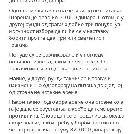
доноси 20.000 динара.
Одговоривши тачно на четири од пет питања
Шаренац је освојио 80.000 динара. Потом је у
другој рунди од трагача добио три понуде, уз
могућност избора да ли ће се у наставку
борити против два, три или сва четири
трагача.
Понуде су се разликовале и у погледу
новчаног износа, али и времена које ће
трагачи имати за одговарање на питања.
Наиме, у другој рунди такмичар и трагачи
наизменично одговарају на питања док једној
од страна не истекне време.
Након тачног одговора време оне стране која
га је дала се зауставља, а креће да тече време
противника. Слободан се определио да окуша
своје знање, али и срећу у борби против сво
четворо трагача за суму 320.000 динара, коју