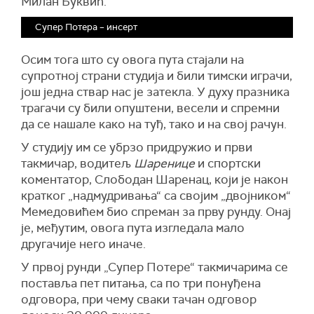
Милан Буквић.
Супер Потера – инсерт
Осим тога што су овога пута стајали на
супротној страни студија и били тимски играчи,
још једна ствар нас је затекла. У духу празника
трагачи су били опуштени, весели и спремни
да се нашале како на туђ, тако и на свој рачун.
У студију им се убрзо придружио и први
такмичар, водитељ
Шаренице
и спортски
коментатор, Слободан Шаренац, који је након
кратког „надмудривања“ са својим „двојником“
Мемедовићем био спреман за прву рунду. Онај
је, међутим, овога пута изгледала мало
другачије него иначе.
У првој рунди „Супер Потере“ такмичарима се
поставља пет питања, са по три понуђена
одговора, при чему сваки тачан одговор