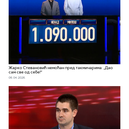
Жарко Стевановић немоћан пред такмичарима: „Дао
сам све од себе!“
06. 04. 2026.