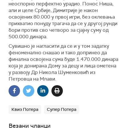
неоспорно перфектно урадио. Понос Ниша,
али и целе Србије, Димитрије је након
освојених 80.000 у првој игри, без оклевања
прихватио понуду трагача да се у другој рунди
бори против сво четворо за сјајну суму од
500.000 динара.
Сувишно је нагласити да се и у том задатку
феноменално снашао и тако допринео да
финална освојена сума буде 1.470.000 динара
која је донирана Дому за децу и лица ометена
у развоју Др Никола Шуменковић из
Петровца на Млави.
Квиз Потера
Супер Потера
Везани чланци