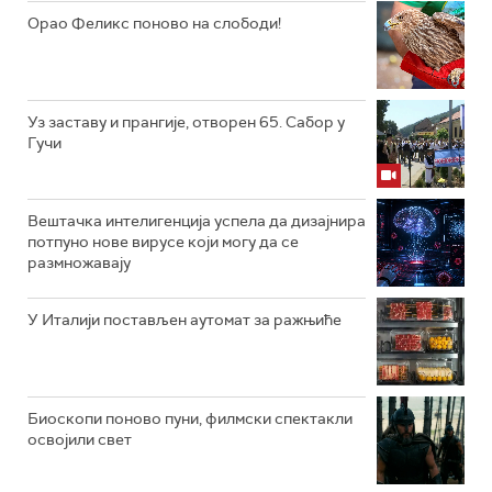
Орао Феликс поново на слободи!
Уз заставу и прангије, отворен 65. Сабор у
Гучи
Вештачка интелигенција успела да дизајнира
потпуно нове вирусе који могу да се
размножавају
У Италији постављен аутомат за ражњиће
Биоскопи поново пуни, филмски спектакли
освојили свет