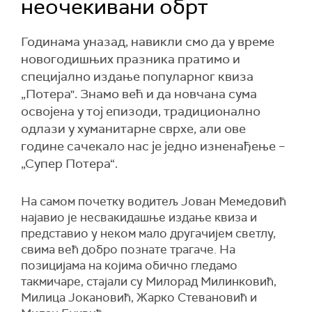
неочекивани обрт
Годинама уназад, навикли смо да у време
новогодишњих празника пратимо и
специјално издање популарног квиза
„Потера". Знамо већ и да новчана сума
освојена у тој епизоди, традиционално
одлази у хуманитарне сврхе, али ове
године сачекало нас је једно изненађење –
„Супер Потера“.
На самом почетку водитељ Јован Мемедовић
најавио је несвакидашње издање квиза и
представио у неком мало другачијем светлу,
свима већ добро познате трагаче. На
позицијама на којима обично гледамо
такмичаре, стајали су Милорад Милинковић,
Милица Јокановић, Жарко Стевановић и