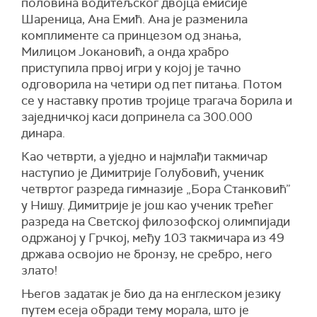
половина водитељског двојца емисије
Шареница, Ана Емић. Ана је разменила
комплименте са принцезом од знања,
Милицом Јокановић, а онда храбро
приступила првој игри у којој је тачно
одговорила на четири од пет питања. Потом
се у наставку против тројице трагача борила и
заједничкој каси допринела са 300.000
динара.
Као четврти, а уједно и најмлађи такмичар
наступио је Димитрије Голубовић, ученик
четвртог разреда гимназије „Бора Станковић”
у Нишу. Димитрије је још као ученик трећег
разреда на Светској филозофској олимпијади
одржаној у Грчкој, међу 103 такмичара из 49
држава освојио не бронзу, не сребро, него
злато!
Његов задатак је био да на енглеском језику
путем есеја обради тему морала, што је