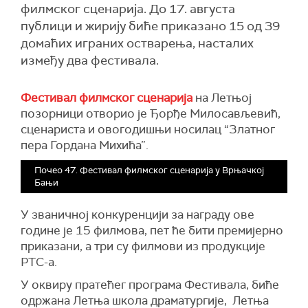
филмског сценарија. До 17. августа
публици и жирију биће приказано 15 од 39
домаћих играних остварења, насталих
између два фестивала.
Фестивал филмског сценарија
на Летњој
позорници отворио је Ђорђе Милосављевић,
сценариста и овогодишњи носилац “Златног
пера Гордана Михића”.
Почео 47. Фестивал филмског сценарија у Врњачкој
Бањи
У званичној конкуренцији за награду ове
године је 15 филмова, пет ће бити премијерно
приказани, а три су филмови из продукције
РТС-а.
У оквиру пратећег програма Фестивала, биће
одржана Летња школа драматургије, Летња