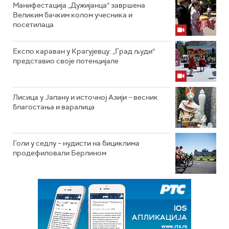
Манифестација „Дужијанца“ завршена
Великим бачким колом учесника и
посетилаца
Експо караван у Крагујевцу: „Град људи“
представио своје потенцијале
Лисица у Јапану и источној Азији – весник
благостања и варалица
Голи у седлу – нудисти на бициклима
продефиловали Берлином