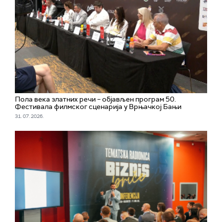
Пола века златних речи – објављен програм 50.
Фестивала филмског сценарија у Врњачкој Бањи
31. 07. 2026.