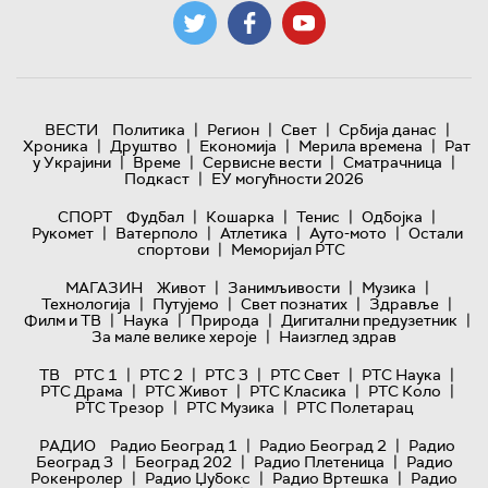
|
|
|
|
ВЕСТИ
Политика
Регион
Свет
Србија данас
|
|
|
|
Хроника
Друштво
Економија
Мерила времена
Рат
|
|
|
|
у Украјини
Време
Сервисне вести
Сматрачница
|
Подкаст
ЕУ могућности 2026
|
|
|
|
СПОРТ
Фудбал
Кошарка
Тенис
Одбојка
|
|
|
|
Рукомет
Ватерполо
Атлетика
Ауто-мото
Остали
|
спортови
Меморијал РТС
|
|
|
МАГАЗИН
Живот
Занимљивости
Музика
|
|
|
|
Технологијa
Путујемо
Свет познатих
Здравље
|
|
|
|
Филм и ТВ
Наука
Природа
Дигитални предузетник
|
За мале велике хероје
Наизглед здрав
|
|
|
|
|
ТВ
РТС 1
РТС 2
РТС 3
РТС Свет
РТС Наука
|
|
|
|
РТС Драма
РТС Живот
РТС Класика
РТС Коло
|
|
РТС Трезор
РТС Музика
РТС Полетарац
|
|
РАДИО
Радио Београд 1
Радио Београд 2
Радио
|
|
|
Београд 3
Београд 202
Радио Плетеница
Радио
|
|
|
Рокенролер
Радио Џубокс
Радио Вртешка
Радио