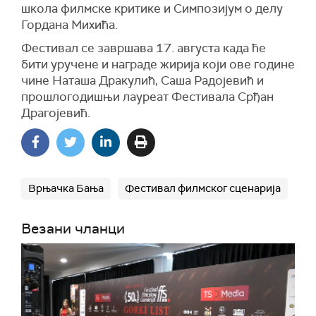
школа филмске критике и Симпозијум о делу
Гордана Михића.
Фестивал се завршава 17. августа када ће
бити уручене и награде жирија који ове године
чине Наташа Дракулић, Саша Радојевић и
прошлогодишњи лауреат Фестивала Срђан
Драгојевић.
Врњачка Бања
Фестивал филмског сценарија
Везани чланци