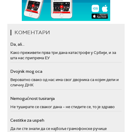
КОМЕНТАРИ
Da, ali...
Како преживети прва три дана катастрофе у Србији, и за
шта нас припрема ЕУ
Dvojnik mog oca
Вероватно свако од нас има свог двојника са којим дели и
сличну ДНК
Nemogućnost tusiranja
Не туширате се сваког дана – не стидите се, то је здраво
Cestitke za uspeh
Да ли сте знали да се најбоље грамофонске ручице