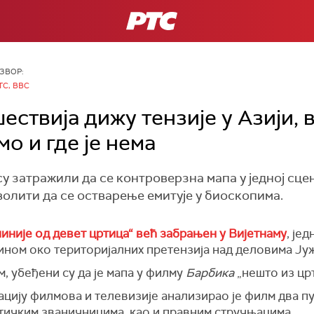
РТС
ЗВОР:
ТС, BBC
ствија дижу тензије у Азији, 
мо и где је нема
 затражили да се контроверзна мапа у једној сце
зволити да се остварење емитује у биоскопима.
иније од девет цртица“ већ забрањен у Вијетнаму
, је
Кином око територијалних претензија над деловима Ју
, убеђени су да је мапа у филму
Барбика
„нешто из цр
цију филмова и телевизије анализирао је филм два пу
ичким званичницима, као и правним стручњацима.