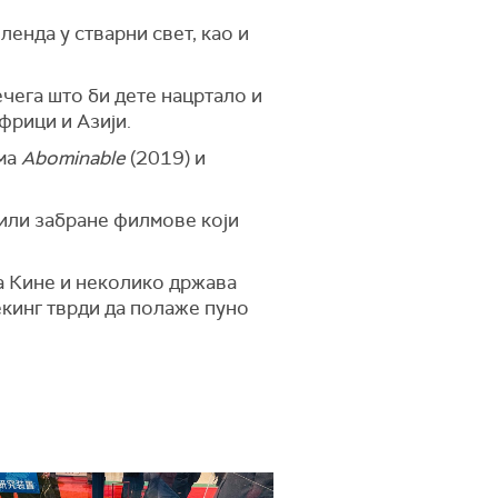
енда у стварни свет, као и
ечега што би дете нацртало и
фрици и Азији.
има
Abominable
(2019) и
или забране филмове који
ра Кине и неколико држава
екинг тврди да полаже пуно