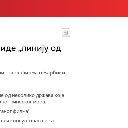
виде „линију од
ни новог филма о Барбики
дне од неколико држава које
жног кинеског мора.
таног филма“.
та и консултовао се са