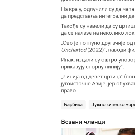
На крају, одлучили су да мап
да представља интегрални де
Такође су навели да су цртиц
да се налазе на неколико лок
„Ово је потпуно другачије о
Uncharted
(2022)“, наводи ф
Ипак, издали су оштро упозо
приказују спорну линију“.
„Линија од девет цртица“ (по
југоисточне Азије, јер обухв
право.
Барбика
Јужно кинеско мор
Везани чланци