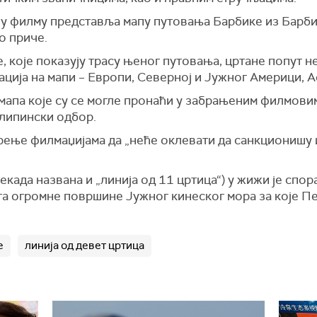
а у филму представља мапу путовања Барбике из Барбил
о приче.
е, које показују трасу њеног путовања, цртане попут н
ација на мапи – Европи, Северној и Јужног Америци, А
д мапа које су се могле пронаћи у забрањеним филмов
илипински одбор.
рење филмаџијама да „неће оклевати да санкционишу 
некада названа и „линија од 11 цртица“) у жижи је спо
ата огромне површине Јужног кинеског мора за које П
е
линија од девет цртица