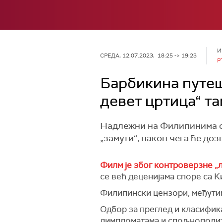
И
СРЕДА, 12.07.2023, 18:25 -> 19:23
Р
Барбикина путеше
девет цртица“ та
Надлежни на Филипинима су
„замути“, након чега ће до
Филм је због контроверзне „л
се већ деценијама споре са 
Филипински цензори, међутим
Одбор за преглед и класифика
димпломатама и спољнополит