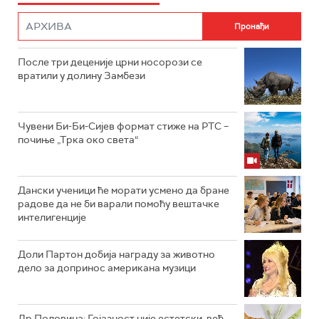
После три деценије црни носорози се
вратили у долину Замбези
Чувени Би-Би-Сијев формат стиже на РТС –
почиње „Трка око света“
Дански ученици ће морати усмено да бране
радове да не би варали помоћу вештачке
интелигенције
Доли Партон добија награду за животно
дело за допринос американа музици
Др Половина: Гојазност није естетски, већ