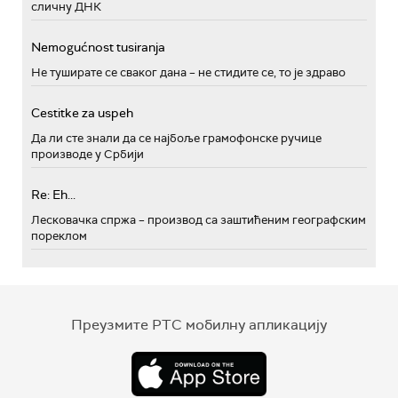
сличну ДНК
Nemogućnost tusiranja
Не туширате се сваког дана – не стидите се, то је здраво
Cestitke za uspeh
Да ли сте знали да се најбоље грамофонске ручице
производе у Србији
Re: Eh...
Лесковачка спржа – производ са заштићеним географским
пореклом
Преузмите РТС мобилну апликацију