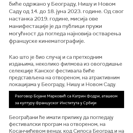
биће одржано у Београду, Нишу и Новом
Саду од 14. до 18. јуна 2023. године. Од свог
настанка 2019. године, мисија ове
манифестације је да публици пружи
могућност да погледа најновија остварења
француске кинематографије.
Као што је био случај и са претходним
издањима, неколико филмова из овогодишње
селекције Канског фестивала биће
представљена на отвореном, на атрактивним
локацијама у Београду, Нишу и Новом Саду.
Разговор Бојане Марковић са Катрин Фодри, аташеом
за културу Француског Института у Србији
Београђани ће имати прилику да погледају
фестивалски програм на отвореном, на
Косанчићевом венцу, код Силоса Београд и на