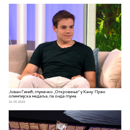
Јован Гинић, глумачко „Откровење“ у Кану: Прво
олимпијска медаља, па онда глума
31. 05. 2023.