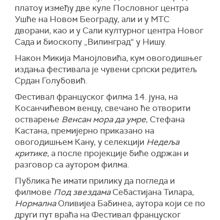
платоу између две куле П
ословног центра
Ушће на Новом Београду, али и у МТС
дворани, као и у Сали културног центра Новог
Сада и биоскопу „Вилинград“ у Нишу.
Након Микија Манојловића, кум овогодишњег
издања фестивала је чувени српски редитељ
Срдан Голубовић.
Фестивал француског филма 14. јуна, на
Косанчићевом венцу, свечано ће отворити
остварење
Венсан мора да умре
, Стефана
Кастана, премијерно приказано на
овогодишњем Кану, у селекцији
Недеља
критике
, а после пројекције биће одржан и
разговор са аутором филма.
Публика ће имати прилику да погледа и
филмове
Под звездама
Себастијана Тилара,
Нормална
Оливијеа Бабинеа, аутора који се по
други пу
т враћа на Фестивал француског