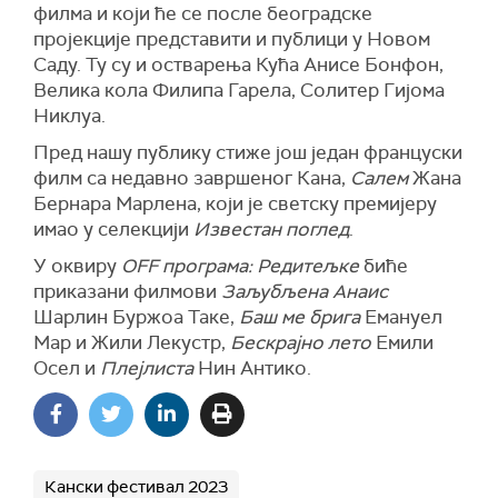
филма и који ће се после београдске
пројекције представити и публици у Новом
Саду. Ту су и остварења
Кућа Анисе Бонфон,
Велика кола Филипа Гарела, Солитер Гијома
Никлуа.
Пред нашу публику стиже још један француски
филм са недавно завршеног Кана,
Салем
Жана
Бернара Марлена, који је светску премијеру
имао у селекцији
Известан поглед
.
У оквиру
OFF програма: Редитељке
биће
приказани филмови
Заљубљена Анаис
Шарлин Буржоа Таке,
Баш ме брига
Емануел
Мар и Жили Лекустр,
Бескрајно лето
Емили
Осел и
Плејлиста
Нин Антико.
Кански фестивал 2023