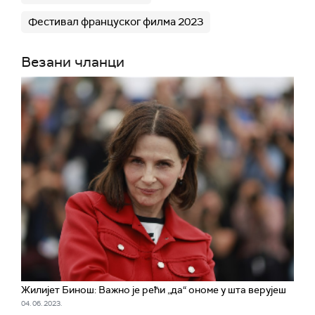
Фестивал француског филма 2023
Везани чланци
Жилијет Бинош: Важно је рећи „да“ ономе у шта верујеш
04. 06. 2023.