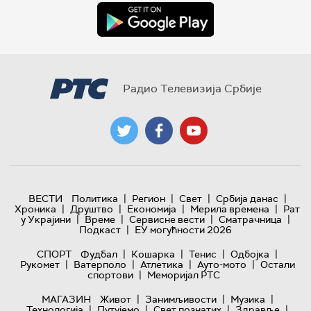
Радио Телевизија Србије
|
|
|
|
ВЕСТИ
Политика
Регион
Свет
Србија данас
|
|
|
|
Хроника
Друштво
Економија
Мерила времена
Рат
|
|
|
|
у Украјини
Време
Сервисне вести
Сматрачница
|
Подкаст
ЕУ могућности 2026
|
|
|
|
СПОРТ
Фудбал
Кошарка
Тенис
Одбојка
|
|
|
|
Рукомет
Ватерполо
Атлетика
Ауто-мото
Остали
|
спортови
Меморијал РТС
|
|
|
МАГАЗИН
Живот
Занимљивости
Музика
|
|
|
|
Технологијa
Путујемо
Свет познатих
Здравље