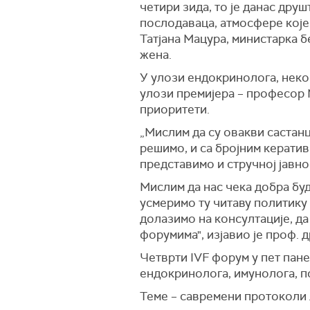
четири зида, то је данас дру
послодаваца, атмосфере које с
Татјана Мацура, министарка 
жена.
У улози ендокринолога, неко
улози премијера – професор М
приоритети.
„Мислим да су овакви састан
решимо, и са бројним кератив
представимо и стручној јавно
Мислим да нас чека добра буд
усмеримо ту читаву политику 
долазимо на консултације, да
форумима", изјавио је проф. 
Четврти IVF форум у пет пане
ендокринолога, имунолога, п
Теме – савремени протоколи 