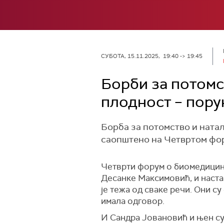
СУБОТА, 15.11.2025, 19:40 -> 19:45
Борби за потомс
плодност – пору
Борба за потомство и натал
саопштено на Четвртом фор
Четврти форум о биомедицин
Десанке Максимовић, и наст
је тежа од сваке речи. Они с
имала одговор.
И Сандра Јовановић и њен суп