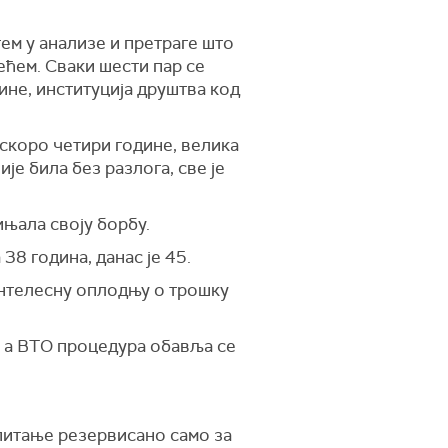
тем у анализе и претраге што
чећем. Сваки шести пар се
не, институција друштва код
 скоро четири године, велика
ије била без разлога, све је
чињала своју борбу.
38 година, данас је 45.
вантелесну оплодњу о трошку
а а ВТО процедура обавља се
питање резервисано само за