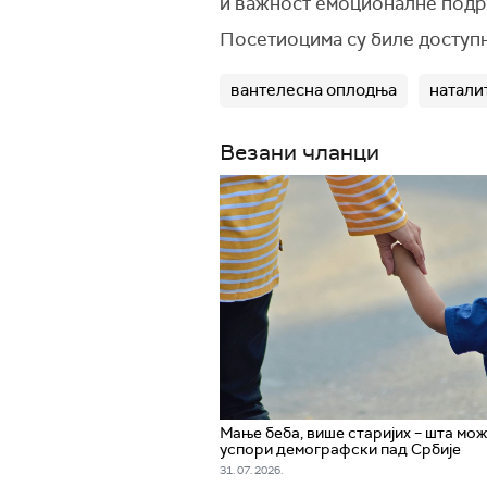
и важност емоционалне подр
Посетиоцима су биле доступн
вантелесна оплодња
натали
Везани чланци
Мање беба, више старијих – шта мож
успори демографски пад Србије
31. 07. 2026.