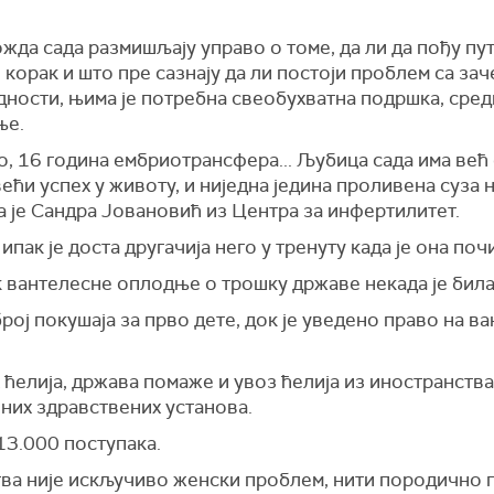
ожда сада размишљају управо о томе, да ли да пођу пу
 корак и што пре сазнају да ли постоји проблем са за
ности, њима је потребна свеобухватна подршка, среди
ње.
ло, 16 година ембриотрансфера... Љубица сада има већ
јвећи успех у животу, и ниједна једина проливена суза н
а је Сандра Јовановић из Центра за инфертилитет.
, ипак је доста другачија него у тренуту када је она по
 вантелесне оплодње о трошку државе некада је била 
рој покушаја за прво дете, док је уведено право на 
ћелија, држава помаже и увоз ћелија из иностранств
вних здравствених установа.
13.000 поступака.
ва није искључиво женски проблем, нити породично 