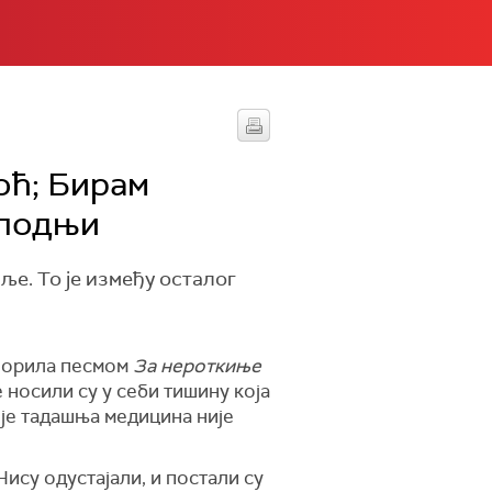
оћ; Бирам
плодњи
ље. То је између осталог
творила песмом
За нероткиње
 носили су у себи тишину која
оје тадашња медицина није
ису одустајали, и постали су