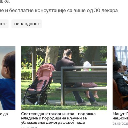
шке.
е и бесплатне консултације са више од 30 лекара.
тет
неплодност
е да
Светски дан становништва – подршка
Мацут:
младима и породицама кључни за
национа
ублажавање демографског пада
28. 05. 2026
11. 07. 2026.