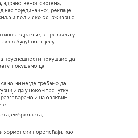
а, здравственог система,
д нас појединачно", рекла је
сиља и пол.и еко.оснаживање
тивно здравље, а пре свега у
носно будућност, јесу
има неуспешности покушамо да
вету, покушамо да
 само ми негде требамо да
уацији да у неком тренутку
а разговарамо и на оваквим
је.
лога, ембриолога,
и хормонски поремећаји, као