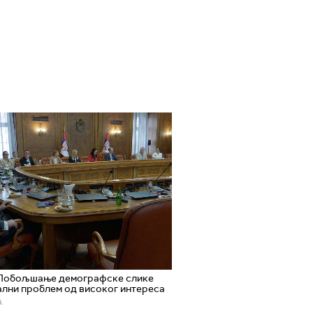
 Побољшање демографске слике
лни проблем од високог интереса
.