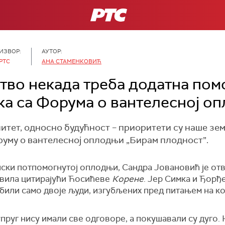
РТС
ИЗВОР:
АУТОР:
РТС
АНА СТАМЕНКОВИЋ
тво некада треба додатна пом
ка са Форума о вантелесној о
итет, односно будућност – приоритети су наше зем
уму о вантелесној оплодњи „Бирам плодност”.
ски потпомогнутој оплодњи, Сандра Јовановић је о
авила цитирајући Ћосићеве
Корене
. Јер Симка и Ђорђе
у били само двоје људи, изгубљених пред питањем на к
руг нису имали све одговоре, а покушавали су дуго. Н