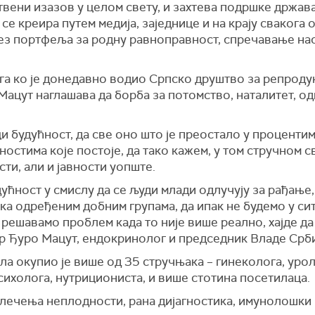
штвени изазов у целом свету, и захтева подршке држав
е креира путем медија, заједнице и на крају свакога о
без портфеља за родну равноправност, спречавање на
га ко је донедавно водио Српско друштво за репродук
ацут наглашава да борба за потомство, наталитет, од
ци будућност, да све оно што је преостало у процент
ностима које постоје, да тако кажем, у том стручном с
сти, али и јавности уопште.
ућност у смислу да се људи млади одлучују за рађање,
ка одређеним добним групама, да ипак не будемо у сит
 решавамо проблем када то није више реално, хајде д
др Ђуро Мацут, ендокринолог и председник Владе Срби
ла окупио је више од 35 стручњака – гинеколога, уро
сихолога, нутрициониста, и више стотина посетилаца.
лечења неплодности, рана дијагностика, имунолошки 