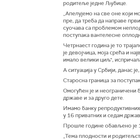
родитеље једне Љубице.
„Апелујемо на све оне који м
пре, да треба да направе први
суочава са проблемом неплод
поступака вантелесне оплод
Четрнаест година је то траја
је девојчица, моја срећа и на
имало велики циљ", испричал
А ситуација у Србији, данас је
Старосна граница за поступак
Омогућен је и неограничени б
државе и за друго дете.
Имамо банку репродуктивних 
у 16 приватних и седам држа
Прошле године обављено је 
„Тема плодности и родитељст