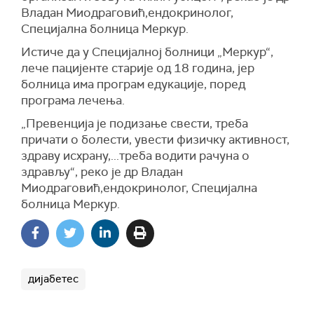
Владан Миодраговић,ендокринолог,
Специјална болница Меркур.
Истиче да у Специјалној болници „Меркур“,
лече пацијенте старије од 18 година, јер
болница има програм едукације, поред
програма лечења.
„Превенција је подизање свести, треба
причати о болести, увести физичку активност,
здраву исхрану,...треба водити рачуна о
здрављу“, реко је др Владан
Миодраговић,ендокринолог, Специјална
болница Меркур.
дијабетес