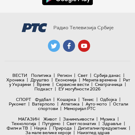
Радио Телевизија Србије
|
|
|
|
ВЕСТИ
Политика
Регион
Свет
Србија данас
|
|
|
|
Хроника
Друштво
Економија
Мерила времена
Рат
|
|
|
|
у Украјини
Време
Сервисне вести
Сматрачница
|
Подкаст
ЕУ могућности 2026
|
|
|
|
СПОРТ
Фудбал
Кошарка
Тенис
Одбојка
|
|
|
|
Рукомет
Ватерполо
Атлетика
Ауто-мото
Остали
|
спортови
Меморијал РТС
|
|
|
МАГАЗИН
Живот
Занимљивости
Музика
|
|
|
|
Технологијa
Путујемо
Свет познатих
Здравље
|
|
|
|
Филм и ТВ
Наука
Природа
Дигитални предузетник
|
За мале велике хероје
Наизглед здрав