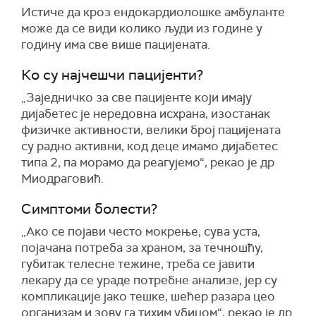
Истиче да кроз ендокардиолошке амбуланте
може да се види колико људи из године у
годину има све више пацијената.
Ко су најчешчи пацијенти?
„Заједничко за све пацијенте који имају
дијабетес је нередовна исхрана, изостанак
физичке активности, велики број пацијената
су радно активни, код деце имамо дијабетес
типа 2, па морамо да реагујемо“, рекао је др
Миодраговић.
Симптоми болести?
„Ако се појави често мокрење, сува уста,
појачана потреба за храном, за течношћу,
губитак телесне тежине, треба се јавити
лекару да се ураде потребне анализе, јер су
компликације јако тешке, шећер разара цео
организам и зову га тихим убицом“, рекао је др