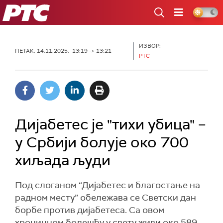
РТС
ИЗВОР:
ПЕТАК, 14.11.2025, 13:19 -> 13:21
РТС
Дијабетес је "тихи убица" –
у Србији болује око 700
хиљада људи
Под слоганом “Дијабетес и благостање на
радном месту” обележава се Светски дан
борбе против дијабетеса. Са овом
хроничном болешћу у свету живи око 589