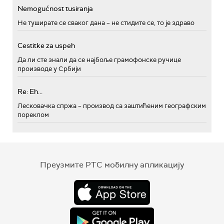
Nemogućnost tusiranja
Не туширате се сваког дана – не стидите се, то је здраво
Cestitke za uspeh
Да ли сте знали да се најбоље грамофонске ручице
производе у Србији
Re: Eh...
Лесковачка спржа – производ са заштићеним географским
пореклом
Преузмите РТС мобилну апликацију