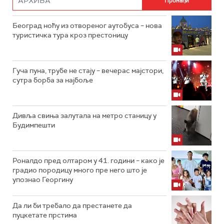
Београд ноћу из отвореног аутобуса – нова
туристичка тура кроз престоницу
Гуча пуна, трубе не стају – вечерас мајстори,
сутра борба за најбоље
Дивља свиња залутала на метро станицу у
Будимпешти
Роналдо пред олтаром у 41. години – како је
градио породицу много пре него што је
упознао Георгину
Да ли би требало да престанете да
пуцкетате прстима