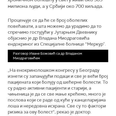
милиона људи, а у Србији око 700 хиљада.
Процењује се да ће се број оболелих
повећавати, а шта можемо да урадимо да то
спречимо гостујући у Јутарњем Двевнику
објаснио је др Владана Миодраговића
ендокриног из Специјалне болнице “Меркур”.
Разговор Иване Божовић са др Владаном
Миодраговићем
„На енокринолошком конгресу у Београду
изнети су запањујући подаци и све је већи број
пацијената који болују од шећерне болести. То
су радно активни пацијенти и старији, а
чињеница је да се све мање крећемо, много је
послова који се раде од куће у канцеларијама
лоша и нередовна исхрана. Све су то фактори
ризика за ову болест“, рекао је доктор.