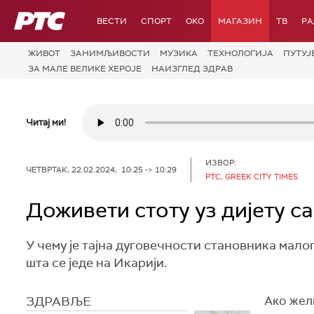
РТС
ВЕСТИ
СПОРТ
OKO
МАГАЗИН
ТВ
Р
ЖИВОТ
ЗАНИМЉИВОСТИ
МУЗИКА
ТЕХНОЛОГИЈA
ПУТУЈ
ЗА МАЛЕ ВЕЛИКЕ ХЕРОЈЕ
НАИЗГЛЕД ЗДРАВ
Читај ми!
ИЗВОР:
ЧЕТВРТАК, 22.02.2024, 10:25 -> 10:29
РТС, GREEK CITY TIMES
Доживети стоту уз дијету са
У чему је тајна дуговечности становника мал
шта се једе на Икарији.
ЗДРАВЉЕ
Ако жели