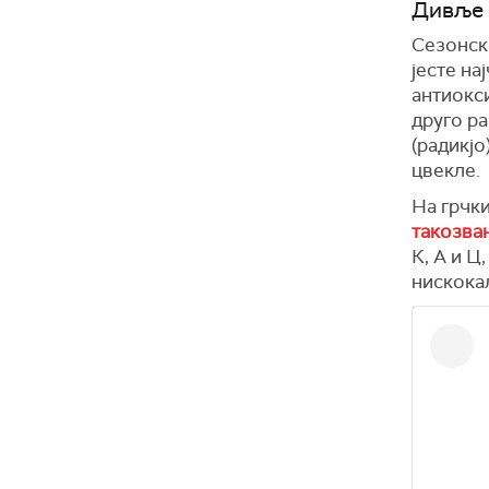
Дивље 
Сезонска
јесте на
антиокси
друго ра
(радикјо
цвекле.
На грчки
такозва
К, А и Ц
нискока