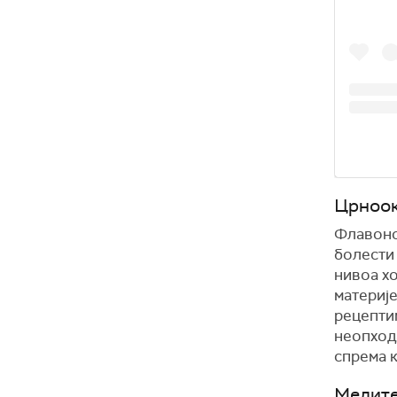
Црноо
Флавоно
болести 
нивоа х
материје
рецепти
неопход
спрема к
Медите