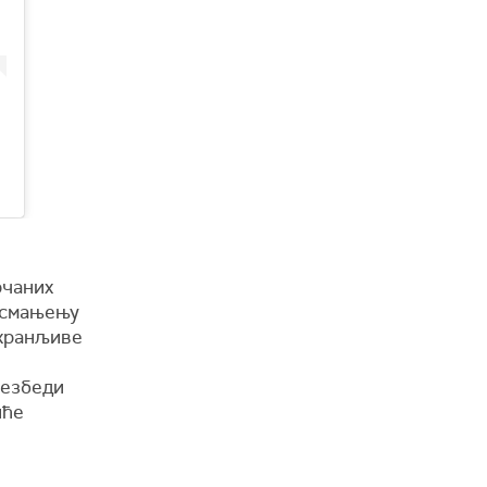
рчаних
у смањењу
 хранљиве
безбеди
шће