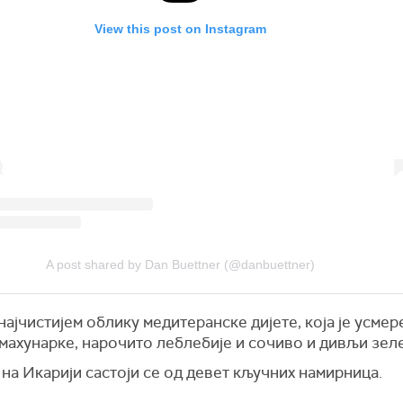
View this post on Instagram
A post shared by Dan Buettner (@danbuettner)
 најчистијем облику медитеранске дијете, која је усмер
 махунарке, нарочито леблебије и сочиво и дивљи зел
на Икарији састоји се од девет кључних намирница.