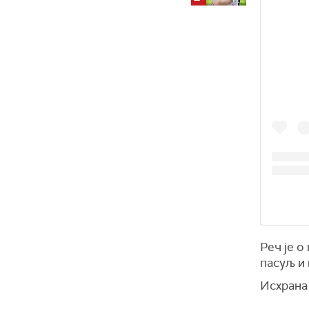
Реч је о
пасуљ и
Исхрана 