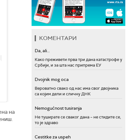
КОМЕНТАРИ
Da, ali...
Како преживети прва три дана катастрофе у
Србији, и за шта нас припрема ЕУ
Dvojnik mog oca
Вероватно свако од нас има свог двојника
са којим дели и сличну ДНК
Nemogućnost tusiranja
ена на
Не туширате се сваког дана – не стидите се,
ениш.
то је здраво
Cestitke za uspeh