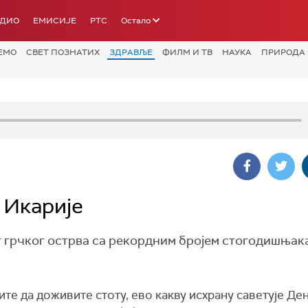
АДИО
ЕМИСИЈЕ
РТС
Остало
ЕМО
СВЕТ ПОЗНАТИХ
ЗДРАВЉЕ
ФИЛМ И ТВ
НАУКА
ПРИРОДА
 Икарије
ог грчког острва са рекордним бројем стогодишњак
те да доживите стоту, ево какву исхрану саветује Де