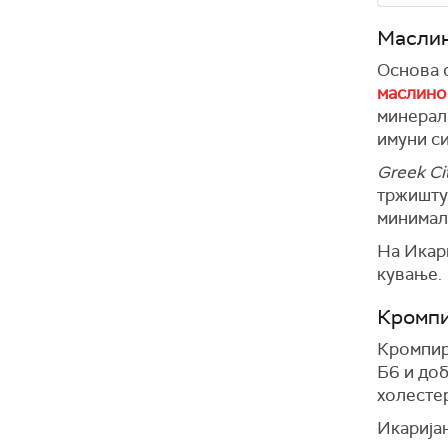
Маслин
Основа 
маслино
минерала
имуни си
Greek Ci
тржишту,
минималн
На Икари
кување.
Кромп
Кромпир 
Б6 и до
холесте
Икаријан