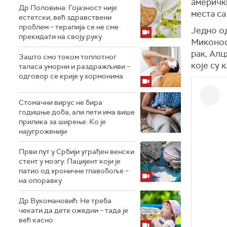
амерички
Др Половина: Гојазност није
места са
естетски, већ здравствени
проблем – терапија се не сме
Једно од
прекидати на своју руку
Миконоса
рак, Алц
Зашто смо током топлотног
које су 
таласа уморни и раздражљиви –
одговор се крије у хормонима
Стомачни вирус не бира
годишње доба, али лети има више
прилика за ширење: Ко је
најугроженији
Први пут у Србији уграђен венски
стент у мозгу: Пацијент који је
патио од хроничне главобоље –
на опоравку
Др Вукомановић: Не треба
чекати да дете ожедни – тада је
већ касно