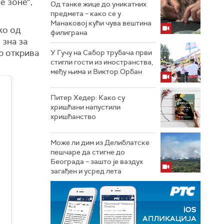
е зоне“,
Од танке жице до уникатних
предмета – како се у
Манаковој кући чува вештина
ко од
филиграна
 зна за
р открива
У Гучу на Сабор трубача први
стигли гости из иностранства,
међу њима и Виктор Орбан
Питер Хедер: Како су
хришћани напустили
хришћанство
Може ли дим из Делиблатске
пешчаре да стигне до
Београда – зашто је ваздух
загађен и усред лета