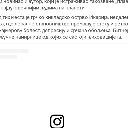
 новинар и аутор, који је истраживао такозване „плав
 најдуговечнијим људима на планети.
 тих места је грчко кикладско острво Икарија, недале
, где локално становништво премашује стоту и ретко
хајмерову болест, депресију и срчана обољења. Битне
кључне намирнице од којих се састоји њихова дијета.