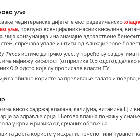
ово уље
сваке медитеранске дијете је екстрадевичанско
хладн
во уље
, препуно есенцијалних масних киселина, витам
, чија конзумација има значајне здравствене бенефите
стем, спречава упале и штити од Алцхајмерове болест
ty Times
истиче да грчко уље, у поређењу са другима н
 има најнижу киселост (отприлике 0,5 одсто), далеко
их 0,9 одсто које су прописале власти ЕУ.
ји га обилно користе за преливање салата и поврћа, к
ир
има висок садржај влакана, калијума, витамина Ц и в
бар је за здравље срца. Његова влакна помажу у смањ
рола у крви и ризика од срчаних обољења.
ци га доста користе у исхрани, печеног или куваног, к