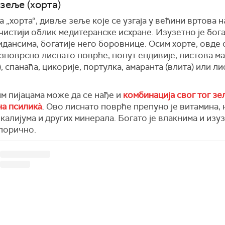
зеље (хорта)
 „хорта“, дивље зеље које се узгаја у већини вртова н
јчистији облик медитеранске исхране. Изузетно је бог
дансима, богатије него боровнице. Осим хорте, овде с
зноврсно лиснато поврће, попут ендивије, листова м
), спанаћа, цикорије, портулка, амаранта (влита) или л
м пијацама може да се нађе и
комбинација свог тог зе
на псиликà
. Ово лиснато поврће препуно је витамина,
, калијума и других минерала. Богато је влакнима и изу
лорично.