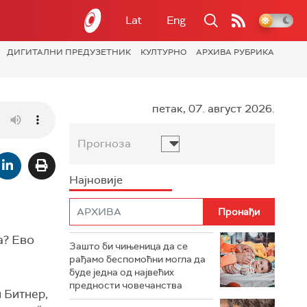
Lat
Eng
ДИГИТАЛНИ ПРЕДУЗЕТНИК
КУЛТУРНО
АРХИВА РУБРИКА
петак, 07. август 2026.
Прогноза
Најновије
а? Ево
Зашто би чињеница да се
рађамо беспомоћни могла да
буде једна од највећих
предности човечанства
н Битнер,