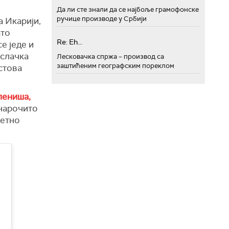
Да ли сте знали да се најбоље грамофонске
ручице производе у Србији
а Икарији,
ато
Re: Eh...
е једе и
аслачка
Лесковачка спржа – производ са
заштићеним географским пореклом
истова
лениша,
 нарочито
зетно