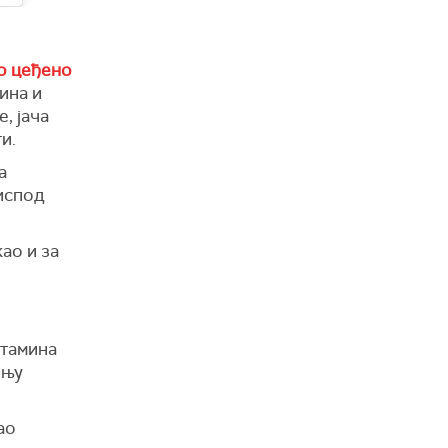
о цеђено
ина и
, јача
и.
а
 испод
ао и за
итамина
ењу
ао