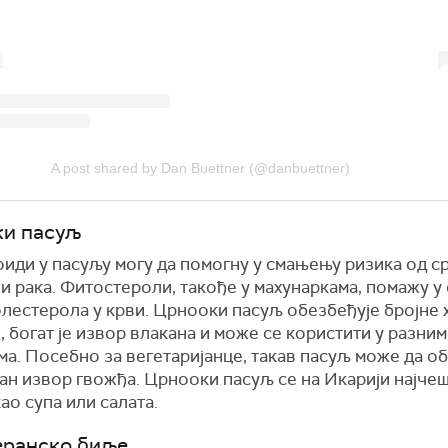
A post shared by Dan Buettner (@danbuettner)
ки пасуљ
иди у пасуљу могу да помогну у смањењу ризика од с
и рака. Фитостероли, такође у махунаркама, помажу 
олестерола у крви. Црнооки пасуљ обезбеђује бројне
, богат је извор влакана и може се користити у разним
ма. Посебно за вегетаријанце, такав пасуљ може да о
ан извор гвожђа. Црнооки пасуљ се на Икарији најче
ао супа или салата.
ранско биље