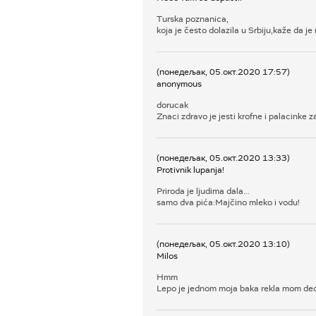
Turska poznanica,
koja je često dolazila u Srbiju,kaže da j
(понедељак, 05.окт.2020 17:57)
anonymous
dorucak
Znaci zdravo je jesti krofne i palacinke 
(понедељак, 05.окт.2020 13:33)
Protivnik lupanja!
Priroda je ljudima dala...
samo dva pića:Majčino mleko i vodu!
(понедељак, 05.окт.2020 13:10)
Milos
Hmm
Lepo je jednom moja baka rekla mom dedi: 