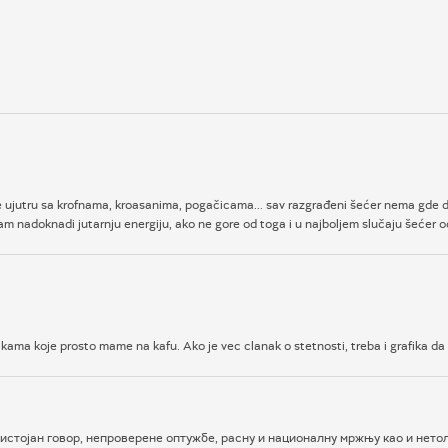
 ujutru sa krofnama, kroasanima, pogačicama... sav razgrađeni šećer nema gde da 
 nadoknadi jutarnju energiju, ako ne gore od toga i u najboljem slučaju šećer o
ikama koje prosto mame na kafu. Ako je vec clanak o stetnosti, treba i grafika d
истојан говор, непроверене оптужбе, расну и националну мржњу као и нетол