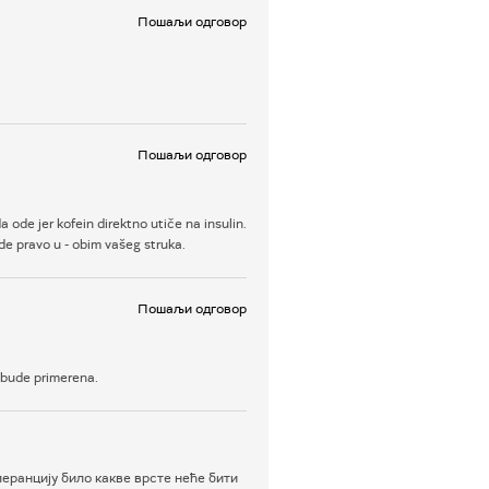
Пошаљи одговор
Пошаљи одговор
ode jer kofein direktno utiče na insulin.
de pravo u - obim vašeg struka.
Пошаљи одговор
a bude primerena.
еранцију било какве врсте неће бити