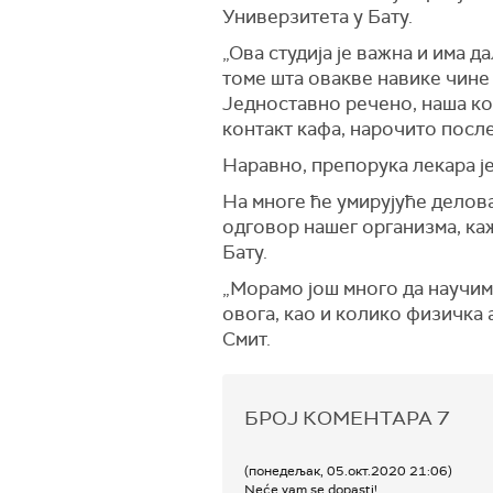
Универзитета у Бату.
„Ова студија је важна и има 
томе шта овакве навике чине
Једноставно речено, наша кон
контакт кафа, нарочито посл
Наравно, препорука лекара је
На многе ће умирујуће делов
одговор нашег организма, ка
Бату.
„Морамо још много да научимо
овога, као и колико физичка 
Смит.
БРОЈ КОМЕНТАРА
7
(понедељак, 05.окт.2020 21:06)
Neće vam se dopasti!