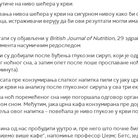
утиче на ниво шећера у крви.
ања нивоа шећера у крви на сигурном нивоу како би 
рца, истраживачи верују да би ови резултати могли им
тати су објављени у
British Journal of Nutrition
, 29 здр
римента насумичним редоследом.
и су добијали после буђења глукозни сируп, који је о
г ноћног сна, а затим опет после лоше проспаване но
минута).
сата пре конзумирања слатког напитка пили су јаку цр
 крви на анализу после глукозног сирупа у сва три е
на ноћ поремећеног сна није погоршала одговор орган
м сном. Међутим, јака црна кафа конзумирана пре дор
ља овог напитка – повећала је ниво глукозе у крви по
ина од нас пробудити ујутро и, пре него што почне би
пијемо више кафе“, напомиње професор Џејмс Бетс, је