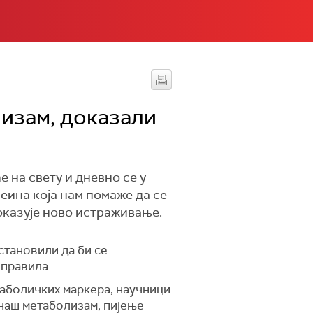
изам, доказали
 на свету и дневно се у
феина која нам помаже да се
оказује ново истраживање.
становили да би се
оправила.
таболичких маркера, научници
 наш метаболизам, пијење