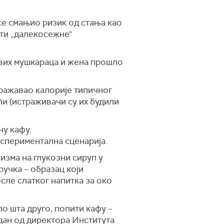
се смањио ризик од стања као
ати „далекосежне“
авих мушкараца и жена прошло
дражавао калорије типичног
ћи (истраживачи су их будили
ну кафу.
кспериментална сценарија.
изма на глукозни сируп у
учка – образац који
сле слатког напитка за око
ло шта друго, попити кафу –
дан од директора Института