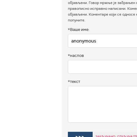
објављени. Говор мржње је забрањен н
правописно исправно написани. Комен
објављени. Коментаре који се односе
попуните.
*Ваше име:
*наслов
*текст
ЗАКЉУЧАНО: ОТКЉУЧАЈТ