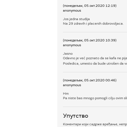
(понедељак, 05.окт.2020 12:19)
anonymous
Jos jedna studija
Na 29 zdravih i placenih dobrovoljaca.
(понедељак, 05.окт.2020 10:39)
anonymous
Jasno
Odavno je već poznato da se kafa ne pije
Posledica, umesto da bude utrošen da vam
(понедељак, 05.окт.2020 00:46)
anonymous
Hm
Pa niste bas mnogo pomogli cilju ovim sl
Упутство
Коментари који садрже вређање, непр