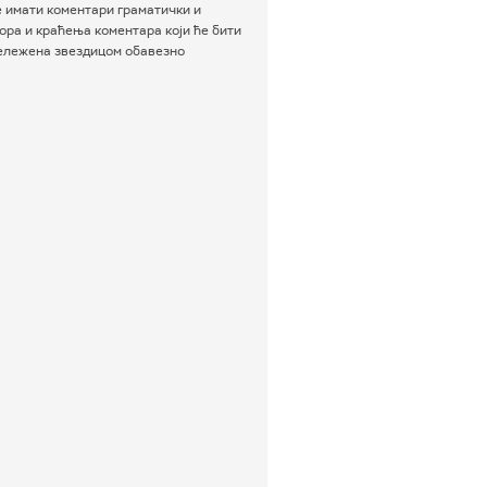
е имати коментари граматички и
ра и краћења коментара који ће бити
бележена звездицом обавезно