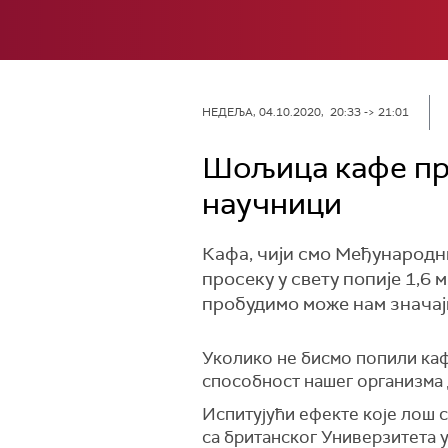
НЕДЕЉА, 04.10.2020, 20:33 -> 21:01
Шољица кафе пре
научници
Кафа, чији смо Међународни
просеку у свету попије 1,6
пробудимо може нам значај
Уколико не бисмо попили каф
способност нашег организма 
Испитујући ефекте које лош с
са британског Универзитета у