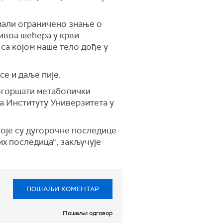
имали ограничено знање о
ивоа шећера у крви.
 са којом наше тело дође у
се и даље пије.
погоршати метаболички
а Институту Универзитета у
које су дугорочне последице
их последица“, закључује
ПОШАЉИ КОМЕНТАР
Пошаљи одговор