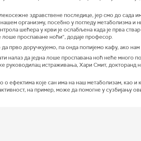
далекосежне здравствене последице, јер смо до сада 
 нашем организму, посебно у погледу метаболизма и н
трола шећера у крви је ослабљена када је прва ствар
е лоше проспаване ноћи“, додаје професор.
 да прво доручкујемо, па онда попијемо кафу, ако нам 
ати налаз да једна лоше проспавана ноћ неће много 
же руководилац истраживања, Хари Смит, докторанд н
 о ефектима које сан има на наш метаболизам, као и 
активност, на пример, може да помогне у сузбијању ов