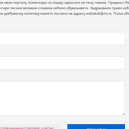
а овом порталу. Коментари се морају односити на тему чланка. Предност ћ
таре писане великим словима нећемо објављивати. Задржавамо право избо
 на уређивачку политику можете послати на адресу webdesk@rts.rs. Поља о
Е ПОВЛАЧЕЊЕМ СТРЕЛИЦЕ У ДЕСНО