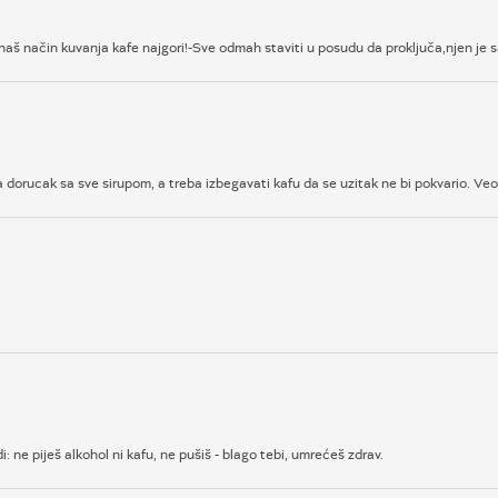
e naš način kuvanja kafe najgori!-Sve odmah staviti u posudu da proključa,njen je s
za dorucak sa sve sirupom, a treba izbegavati kafu da se uzitak ne bi pokvario. Ve
ne piješ alkohol ni kafu, ne pušiš - blago tebi, umrećeš zdrav.