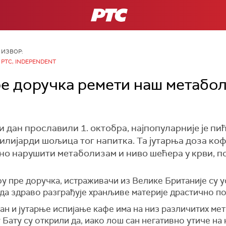
РТС
ИЗВОР:
РТС, INDEPENDENT
 доручка ремети наш метабол
 дан прославили 1. октобра, најпопуларније је пиће
 милијарди шољица тог напитка. Та јутарња доза ко
но нарушити метаболизам и ниво шећера у крви, п
у пре доручка, истраживачи из Велике Британије су у
да здраво разграђује хранљиве материје драстично п
ан и јутарње испијање кафе има на низ различитих ме
 Бату су открили да, иако лош сан негативно утиче на