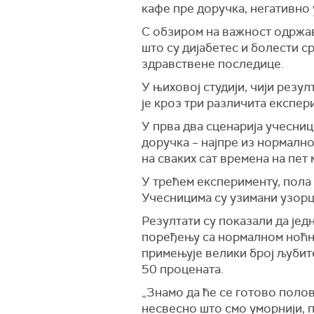
кафе пре доручка, негативно 
С обзиром на важност одржав
што су дијабетес и болести с
здравствене последице.
У њиховој студији, чији резул
је кроз три различита експе
У прва два сценарија учесниц
доручка – најпре из нормално
на сваких сат времена на пет 
У трећем експерименту, пола 
Учесницима су узимани узорци
Резултати су показали да јед
поређењу са нормалном ноћно
примењује велики број љубите
50 процената.
„Знамо да ће се готово полов
несвесно што смо уморнији, 