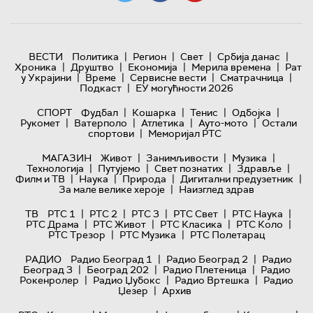
|
|
|
|
ВЕСТИ
Политика
Регион
Свет
Србија данас
|
|
|
|
Хроника
Друштво
Економија
Мерила времена
Рат
|
|
|
|
у Украјини
Време
Сервисне вести
Сматрачница
|
Подкаст
ЕУ могућности 2026
|
|
|
|
СПОРТ
Фудбал
Кошарка
Тенис
Одбојка
|
|
|
|
Рукомет
Ватерполо
Атлетика
Ауто-мото
Остали
|
спортови
Меморијал РТС
|
|
|
МАГАЗИН
Живот
Занимљивости
Музика
|
|
|
|
Технологијa
Путујемо
Свет познатих
Здравље
|
|
|
|
Филм и ТВ
Наука
Природа
Дигитални предузетник
|
За мале велике хероје
Наизглед здрав
|
|
|
|
|
ТВ
РТС 1
РТС 2
РТС 3
РТС Свет
РТС Наука
|
|
|
|
РТС Драма
РТС Живот
РТС Класика
РТС Коло
|
|
РТС Трезор
РТС Музика
РТС Полетарац
|
|
РАДИО
Радио Београд 1
Радио Београд 2
Радио
|
|
|
Београд 3
Београд 202
Радио Плетеница
Радио
|
|
|
Рокенролер
Радио Џубокс
Радио Вртешка
Радио
|
Џезер
Архив