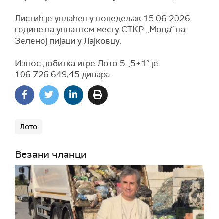
Листић је уплаћен у понедељак 15.06.2026.
године на уплатном месту СТКР „Моца“ на
Зеленој пијаци у Лајковцу.
Износ добитка игре Лото 5 „5+1“ је
106.726.649,45 динара.
Лото
Везани чланци