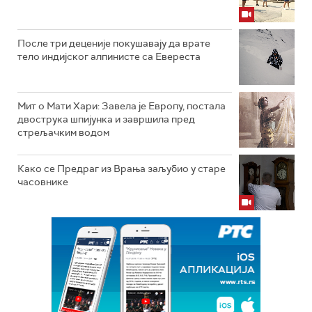
После три деценије покушавају да врате
тело индијског алпинисте са Евереста
Мит о Мати Хари: Завела је Европу, постала
двострука шпијунка и завршила пред
стрељачким водом
Како се Предраг из Врања заљубио у старе
часовнике