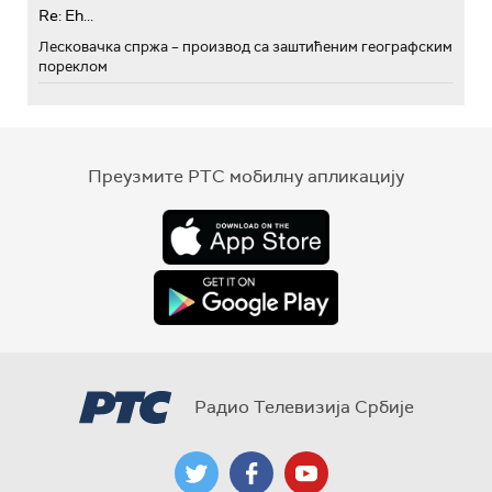
Re: Eh...
Лесковачка спржа – производ са заштићеним географским
пореклом
Преузмите РТС мобилну апликацију
Радио Телевизија Србије