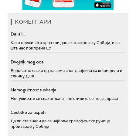
КОМЕНТАРИ
Da, ali...
Како преживети прва три дана катастрофе у Србији, и за
шта нас припрема ЕУ
Dvojnik mog oca
Вероватно свако од нас има свог двојника са којим дели и
сличну ДНК
Nemogućnost tusiranja
Не туширате се сваког дана – не стидите се, то је здраво
Cestitke za uspeh
Да ли сте знали да се најбоље грамофонске ручице
производе у Србији