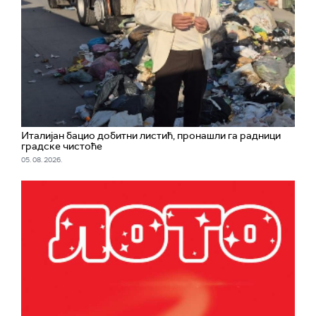
Италијан бацио добитни листић, пронашли га радници
градске чистоће
05. 08. 2026.