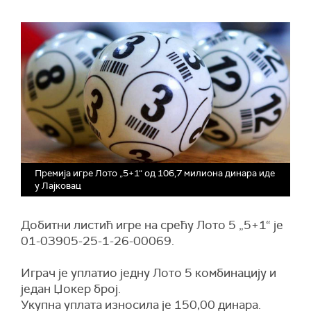
Премија игре Лото „5+1“ од 106,7 милиона динара иде
у Лајковац
Добитни листић игре на срећу Лото 5 „5+1“ је
01-03905-25-1-26-00069.
Играч је уплатио једну Лото 5 комбинацију и
један Џокер број.
Укупна уплата износила је 150,00 динара.