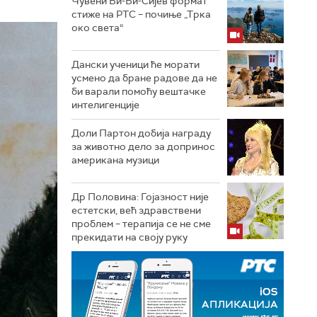
Чувени Би-Би-Сијев формат
стиже на РТС – почиње „Трка
око света“
Дански ученици ће морати
усмено да бране радове да не
би варали помоћу вештачке
интелигенције
Доли Партон добија награду
за животно дело за допринос
американа музици
Др Половина: Гојазност није
естетски, већ здравствени
проблем – терапија се не сме
прекидати на своју руку