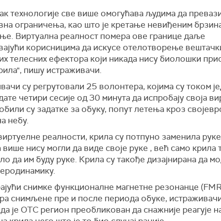
ак технологије све више омогућава људима да преваз
вна ограничења, као што је кретање невиђеним брзин
ење. Виртуална реалност помера ове границе даље
вајући корисницима да искусе отелотворење вештачк
их телесних ефектора који никада нису биолошки прис
рила", пишу истраживачи.
ачи су регрутовали 25 волонтера, којима су током ј
ате четири сесије од 30 минута да испробају своја в
обили су задатке за обуку, попут летења кроз својевр
а небу.
виртуелне реалности, крила су потпуно заменила рук
а више нису могли да виде своје руке , већ само крила 
ло да им буду руке. Крила су такође дизајнирана да м
аеродинамику.
ајући снимке функционалне магнетне резонанце (FMRI
ра снимљене пре и после периода обуке, истраживачи
да је OTC регион преобликован да снажније реагује н
а крила него што је то био случај раније.