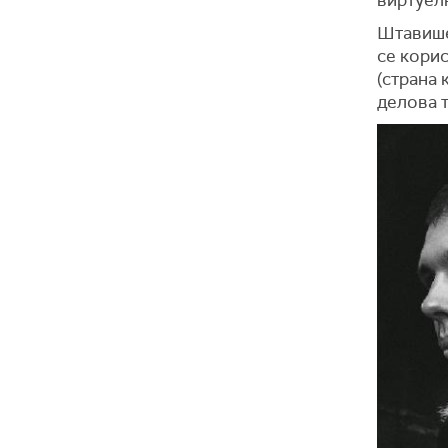
Штавише,
се корис
(страна 
делова т