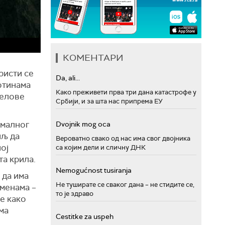
КОМЕНТАРИ
ристи се
Da, ali...
тотинама
Како преживети прва три дана катастрофе у
делове
Србији, и за шта нас припрема ЕУ
рмалног
Dvojnik mog oca
иљ да
Вероватно свако од нас има свог двојника
ој
са којим дели и сличну ДНК
та крила.
Nemogućnost tusiranja
 да има
Не туширате се сваког дана – не стидите се,
оменама –
то је здраво
ње како
ма
Cestitke za uspeh