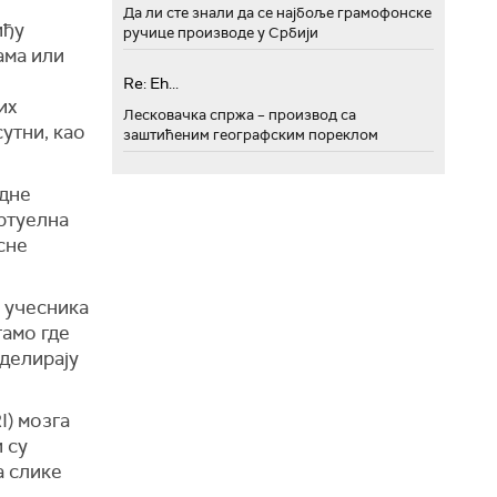
Да ли сте знали да се најбоље грамофонске
иђу
ручице производе у Србији
ама или
Re: Eh...
их
Лесковачка спржа – производ са
утни, као
заштићеним географским пореклом
едне
иртуелна
сне
е учесника
тамо где
оделирају
) мозга
 су
а слике