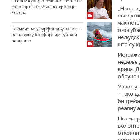
Славни кувар о "MasterChefu": Не
схватајте га озбиљно, храна је
„Напред
хладна
еволути
чак лет
Такмичење у сурфовању за псе –
омогућа
на плажи у Калфорнији гужва и
нељудск
навијање
што су к
Истражив
недеље д
крила. Д
обруче н
У свету 
– тако д
би треба
реалну 
Посматр
волонте
открили 
виртуелн