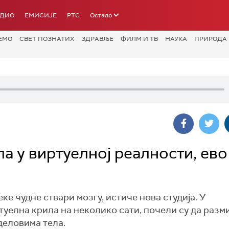
АДИО
ЕМИСИЈЕ
РТС
Остало
ЕМО
СВЕТ ПОЗНАТИХ
ЗДРАВЉЕ
ФИЛМ И ТВ
НАУКА
ПРИРОДА
 у виртуелној реалности, ево
ке чудне ствари мозгу, истиче нова студија. У
туелна крила на неколико сати, почели су да разм
деловима тела.