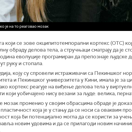
о је на то реаговао мозак
га који се зове окципитотемпорални кортекс (OTC) ко
лну обраду делова тела, а стручњаци сматрају да је с
година еволуције програмиран да препознаје људске 
ут руку и стопала.
удија, коју су спровели истраживачи са Пекиншког но
тета и Пекиншког универзитета у Кини, имала је за ц
ако кортекс реагује на виђење делова тела у виртуелн
и који уобичајено нису везани за људе: велика, перна
е мозак променио у својим обрасцима обраде је доказ
пластичност која је у стању да се носи са оваквим пр
ост која би потенцијално могла да се користи за уче
правља новим удовима и да се прилагоди новим начини
.