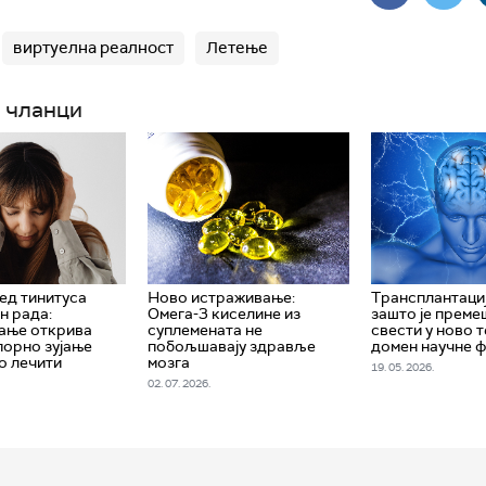
виртуелна реалност
Летење
 чланци
ед тинитуса
Ново истраживање:
Трансплантациј
н рада:
Омега-3 киселине из
зашто је прем
ање открива
суплемената не
свести у ново 
порно зујање
побољшавају здравље
домен научне 
о лечити
мозга
19. 05. 2026.
02. 07. 2026.