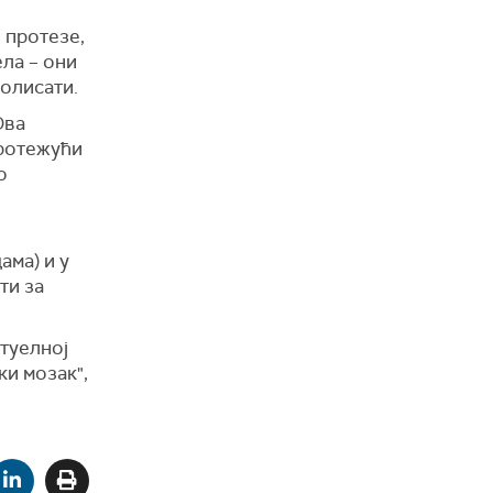
 протезе,
ела – они
олисати.
Ова
протежући
о
ама) и у
ти за
туелној
ки мозак",