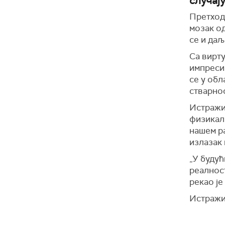
случају
Претход
мозак од
се и да
Са вирту
импресив
се у об
стварнос
Истражи
физикалн
нашем р
излазак
„У буду
реалност
рекао је
Истражи