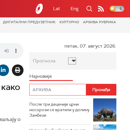
Lat
Eng
ДИГИТАЛНИ ПРЕДУЗЕТНИК
КУЛТУРНО
АРХИВА РУБРИКА
петак, 07. август 2026.
Прогноза
Најновије
 како
После три деценије црни
носорози се вратили у долину
Замбези
ишљају о