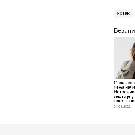
мозак
Везани
Мозак усл
мења начи
Истражив
зашто је у
тако тешк
04. 08. 2026.