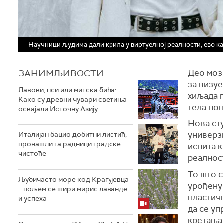
Научници људима дали крила у виртуелној реалности, ево как
ЗАНИМЉИВОСТИ
Део моз
за визуе
Лавови, пси или митска бића:
хиљада 
Како су древни чувари светиња
тела поп
освајали Источну Азију
Нова ст
универзи
Италијан бацио добитни листић,
пронашли га радници градске
испита к
чистоће
реалност
То што с
Љубичасто море код Крагујевца
урођену 
– пољем се шири мирис лаванде
пластичн
и успеха
да се у
кретања