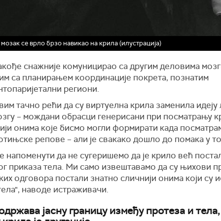
мозак се врло брзо навикао на крила (илустрација)
такође снажније комуницирао са другим деловима мозг
им са планирањем координације покрета, познатим
нтопаријетални региони.
вим тачно рећи да су виртуелна крила заменила идеју
мозгу – мождани обрасци генерисани при посматрању к
ији онима које бисмо могли формирати када посматра
тињске репове – али је свакако дошло до помака у то
е напоменути да не сугеришемо да је крило већ поста
ог приказа тела. Ми само извештавамо да су њихови 
их одговора постали знатно сличнији онима који су 
ела", наводе истраживачи.
одржава јасну границу између протеза и тела,