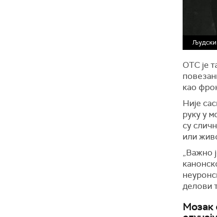
Људски 
OTC је 
повезан
као фро
Није сас
руку у 
су сличн
или живо
„Важно ј
канонск
неуронск
делови т
Мозак 