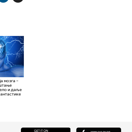
а мозга –
ештање
тело и даље
фантастике