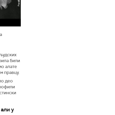
а
 људских
рила били
мо алате
м правцу.
ло део
профили
истински
 али у