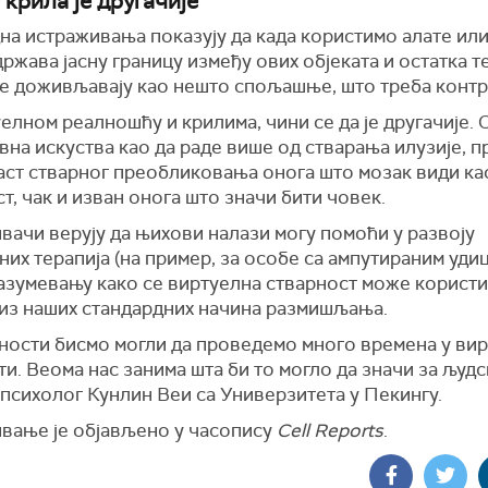
 крила је другачије
на истраживања показују да када користимо алате или
ржава јасну границу између ових објеката и остатка т
ље доживљавају као нешто спољашње, што треба контр
елном реалношћу и крилима, чини се да је другачије. 
на искуства као да раде више од стварања илузије, 
ласт стварног преобликовања онога што мозак види ка
т, чак и изван онога што значи бити човек.
вачи верују да њихови налази могу помоћи у развоју
их терапија (на пример, за особе са ампутираним удиц
азумевању како се виртуелна стварност може користи
 из наших стандардних начина размишљања.
ћности бисмо могли да проведемо много времена у вир
и. Веома нас занима шта би то могло да значи за људс
 психолог Кунлин Веи са Универзитета у Пекингу.
вање је објављено у часопису
Cell Reports
.