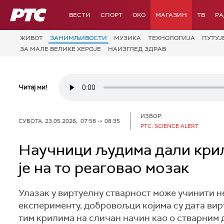
РТС
ВЕСТИ
СПОРТ
OKO
МАГАЗИН
ТВ
Р
ЖИВОТ
ЗАНИМЉИВОСТИ
МУЗИКА
ТЕХНОЛОГИЈA
ПУТУЈ
ЗА МАЛЕ ВЕЛИКЕ ХЕРОЈЕ
НАИЗГЛЕД ЗДРАВ
Читај ми!
ИЗВОР:
СУБОТА, 23.05.2026, 07:58 -> 08:35
РТС, SCIENCE ALERT
Научници људима дали крила
је на то реаговао мозак
Улазак у виртуелну стварност може учинити не
експерименту, добровољци којима су дата вир
тим крилима на сличан начин као о стварним 