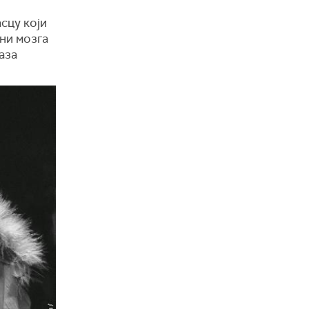
сцу који
ани мозга
аза