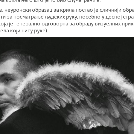
 неуронски образац за крила постао је сличнији обра
ти за посматрање људских руку, посебно у десној стр
која је генерално одговорна за обраду визуелних прик
ела који нису руке).