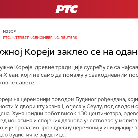
РТС
ИЗВОР:
РТС, INTERESTINGENGINEERING, REUTERS
ужној Кореји заклео се на ода
жне Кореје, древне традиције сусрећу се са најса
 Хјеан, који не само да помажу у свакодневним пос
ховне савете.
ореји на церемонији поводом Будиног рођендана, који
ности.У дворишту храма Џогјеса у Сеулу, под сводом 
ена. Хуманоидни робот висок 130 центиметара, одев
пред монасима и спојених дланова учествовао у молитви
 који је пролазио кроз древну церемонију иницијације "с
део будистичке заједнице.