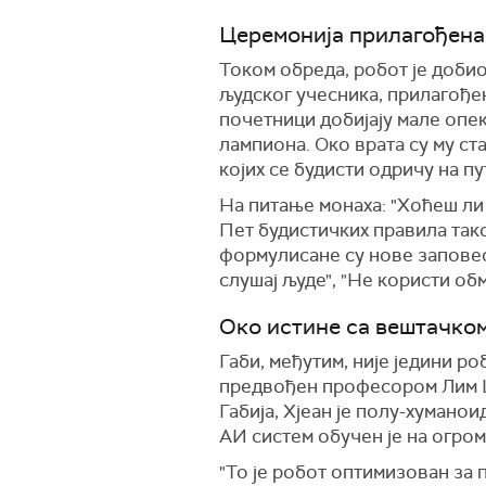
Церемонија прилагођена
Током обреда, робот је добио
људског учесника, прилагође
почетници добијају мале опе
лампиона. Око врата су му с
којих се будисти одричу на п
На питање монаха: "Хоћеш ли 
Пет будистичких правила тако
формулисане су нове заповест
слушај људе", "Не користи об
Око истине са вештачко
Габи, међутим, није једини р
предвођен професором Лим Џун
Габија, Хјеан је полу-хумано
АИ систем обучен је на огром
"То је робот оптимизован за 