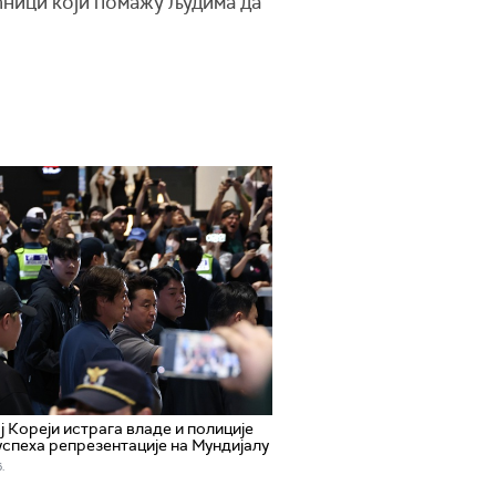
ћници који помажу људима да
ј Кореји истрага владе и полиције
успеха репрезентације на Мундијалу
.