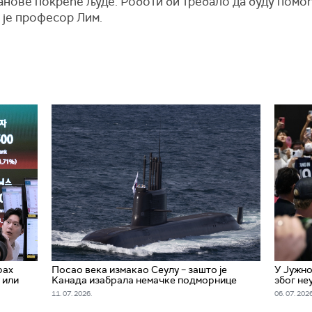
ланове покреће људе. Роботи би требало да буду помо
 је професор Лим.
рах
Посао века измакао Сеулу – зашто је
У Јужно
 или
Kанада изабрала немачке подморнице
због не
11. 07. 2026.
06. 07. 2026