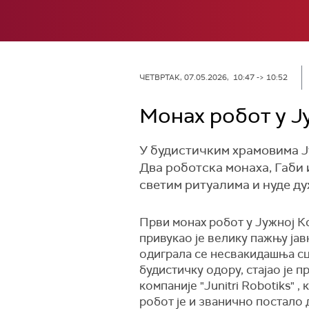
ЧЕТВРТАК, 07.05.2026, 10:47 -> 10:52
Монах робот у Ј
У будистичким храмовима Ју
Два роботска монаха, Габи и
светим ритуалима и нуде ду
Први монах робот у Јужној К
привукао је велику пажњу јав
одиграла се несвакидашња сц
будистичку одору, стајао је 
компаније "Junitri Robotiks" ,
робот је и званично постало 