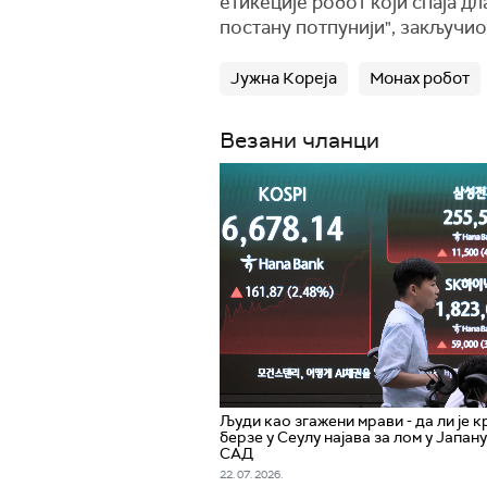
етикеције робот који спаја д
постану потпунији", закључио
Јужна Кореја
Монах робот
Везани чланци
Људи као згажени мрави - да ли је к
берзе у Сеулу најава за лом у Јапану
САД
22. 07. 2026.