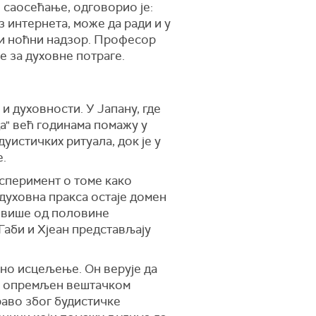
 саосећање, одговорио је:
 интернета, може да ради и у
 и ноћни надзор. Професор
е за духовне потраге.
и духовности. У Јапану, где
а" већ годинама помажу у
уистичких ритуала, док је у
е.
ксперимент о томе како
духовна пракса остаје домен
е више од половине
Габи и Хјеан представљају
но исцељење. Он верује да
от опремљен вештачком
право због будистичке