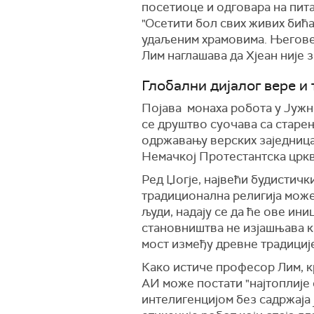
посетиоце и одговара на пит
"Осетити бол свих живих бића
удаљеним храмовима. Његове
Лим наглашава да Хјеан није 
Глобални дијалог вере и 
Појава монаха робота у Јужно
се друштво суочава са старе
одржавању верских заједница.
Немачкој Протестантска цркв
Ред Џогје, највећи будистичк
традиционална религија може
људи, надају се да ће ове ин
становништва не изјашњава к
мост између древне традиције
Како истиче професор Лим, к
АИ може постати "најтоплије
интелигенцијом без садржаја ј