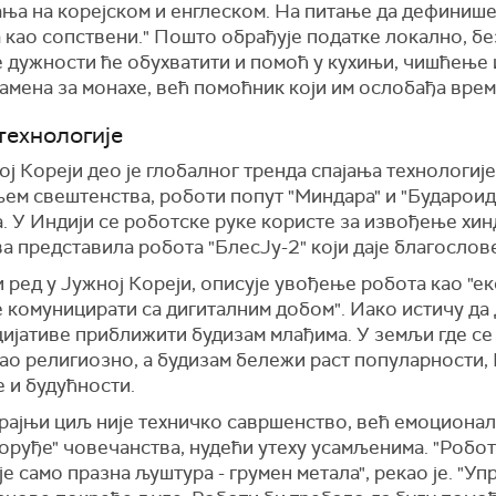
ања на корејском и енглеском. На питање да дефинише
 као сопствени." Пошто обрађује податке локално, без
 дужности ће обухватити и помоћ у кухињи, чишћење
замена за монахе, већ помоћник који им ослобађа врем
технологије
ј Кореји део је глобалног тренда спајања технологије 
њем свештенства, роботи попут "Миндара" и "Будароид
 У Индији се роботске руке користе за извођење хинд
а представила робота "БлесЈу-2" који даје благослов
и ред у Јужној Кореји, описује увођење робота као "е
 комуницирати са дигиталним добом". Иако истичу да 
ицијативе приближити будизам млађима. У земљи где с
ао религиозно, а будизам бележи раст популарности, 
 и будућности.
рајњи циљ није техничко савршенство, већ емоционал
 оруђе" човечанства, нудећи утеху усамљенима. "Роб
е само празна љуштура - грумен метала", рекао је. "У