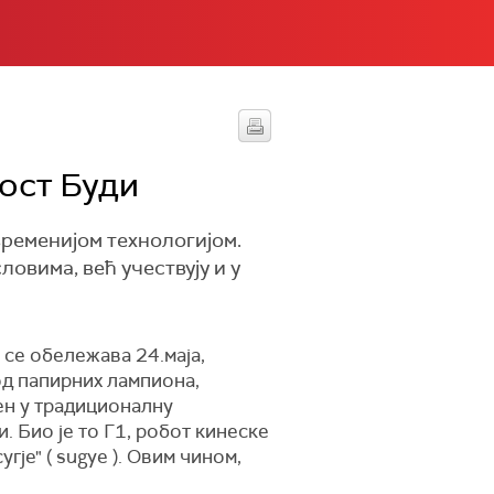
ност Буди
временијом технологијом.
ловима, већ учествују и у
 се обележава 24.маја,
од папирних лампиона,
ен у традиционалну
. Био је то Г1, робот кинеске
угје" ( sugyе ). Овим чином,