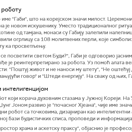
 роботу
 име "Габи", што на корејском значи милост. Церемониј
на је новом искушенику. Уместо традиционалног ритуа
котине од тамјана, монаси су Габију залепили налепн
тавили огрлицу са 108 молитвених перли, које симбол
уту ка просветљењу.
се посветити светом Буди?", Габи је одговорио јасним 
ђе је реинтерпретирано за робота. Уз помоћ алата ве
и: "Поштуј живот и не наноси му штету", "Не оштећуј 
мањујући говор" и "Штеди енергију". На сваку од њих, 
м интелигенцијом
обот који корача духовним стазама у Јужној Кореји. На
г Јоном развио је "почасног Хјеана", чије име значи
идни робот са точковима, дизајниран као интелигентни
ној бази будистичких списа, проповеди и информација
простор храма и аскетску праксу", објаснио је профес