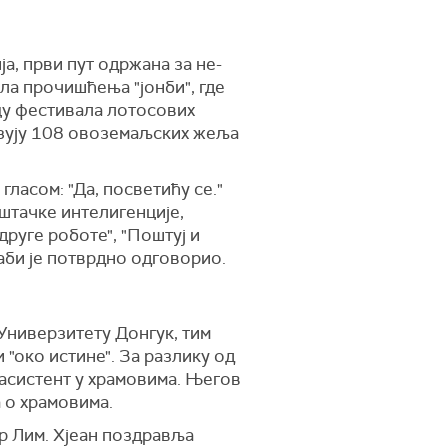
а, први пут одржана за не-
ла прочишћења "јонби", где
ицу фестивала лотосових
изују 108 овоземаљских жеља
гласом: "Да, посветићу се."
штачке интелигенције,
друге роботе", "Поштуј и
Габи је потврдно одговорио.
 Универзитету Донгук, тим
 "око истине". За разлику од
 асистент у храмовима. Његов
 о храмовима.
ор Лим. Хјеан поздравља