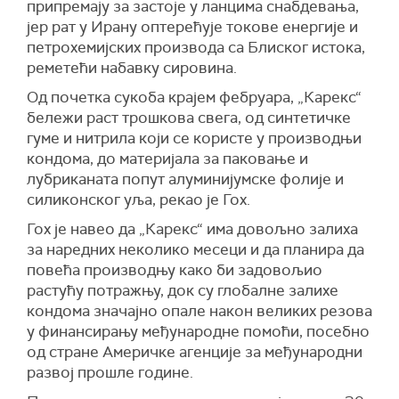
припремају за застоје у ланцима снабдевања,
јер рат у Ирану оптерећује токове енергије и
петрохемијских производа са Блиског истока,
реметећи набавку сировина.
Од почетка сукоба крајем фебруара,
„
Кар
екс“
бележи раст трошкова свега, од синтетичке
гуме и нитрила који се користе у производњи
кондома, до материјала за паковање и
лубриканата попут алуминијумске фолије и
силиконског уља, рекао је Гох.
Гох је навео
да
„
Каре
кс“
има довољно залиха
за наредних неколико месеци и да планира да
повећа производњу како би задовољио
растућу потражњу, док су глобалне залихе
кондома значајно опале након великих резова
у финансирању међународне помоћи, посебно
од стране Америчке агенције за међународни
развој прошле године.