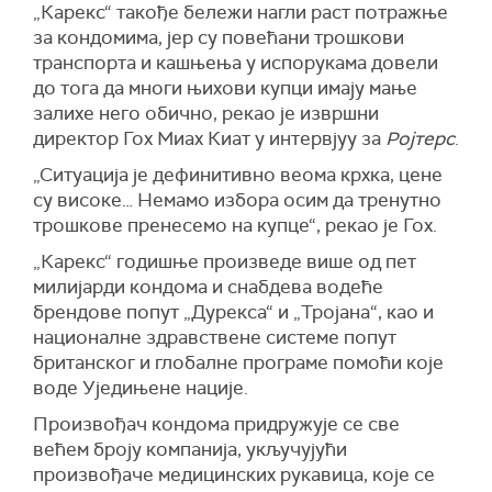
„
Каре
кс“
такође
бележи нагли раст потражње
за кондомима, јер су повећани трошкови
транспорта и кашњења у испорукама довели
до тога да многи њихови купци имају мање
залихе него обично, рекао је
извршни
директор Гох Миах Киат у интервјуу за
Р
ојтерс
.
„Ситуација је дефинитивно веома крхка, цене
су високе… Немамо избора осим да тренутно
трошкове пренесемо на купце“, рекао је Гох.
„Каре
кс“
годишње произведе више од
пет
милијарди кондома и снабдева водеће
брендове попут
„
Дуре
кс
а
“
и
„
Тројана
“
, као и
националне здравствене системе попут
британског и глобалне програме помоћи које
вод
е
Уједињене нације.
Произвођач кондома придружује се све
већем броју компанија, укључујући
произвођаче медицинских рукавица, које се