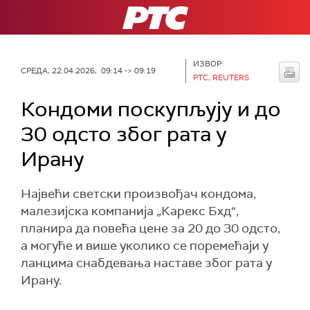
РТС
ИЗВОР:
СРЕДА, 22.04.2026, 09:14 -> 09:19
РТС, REUTERS
Кондоми поскупљују и до
30 одсто због рата у
Ирану
Највећи светски произвођач кондома,
малезијска компанија „Карекс Бхд“,
планира да повећа цене за 20 до 30 одсто,
а могуће и више уколико се поремећаји у
ланцима снабдевања наставе због рата у
Ирану.