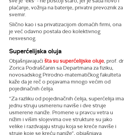
sve je "eks" - ne postoji staro, jer je sada novo i
plaćanje, vožnja na baterije, privatni prevoznik za
svemir.
Slično kao i sa privatizacijom domaćih firmi, ona
je već odavno postala deo kolektivnog
nesvesnog.
Superćelijska oluja
Objašnjavajući
šta su superćelijske oluje
, prof. dr
Zorica Podraščanin sa Departmana za fiziku,
novosadskog Prirodno-matematičkog fakulteta
kaže da je reč o pojavama mnogo većim od
pojedinačnih ćelija.
“Za razliku od pojedinačnih ćelija, superćelija ima
jednu struju usmerenu naviše i dve struje
usmerene naniže. Promene u pravcu vetra u
nižim i višim slojevima ove strukture su jako
velike i razdvajaju struju koja se kreće naviše i
struje koje se kreću naniže“, objašnjava