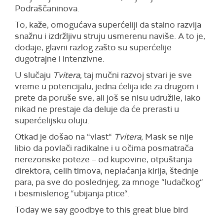
Podraščaninova.
To, kaže, omogućava superćeliji da stalno razvija
snažnu i izdržljivu struju usmerenu naviše. A to je,
dodaje, glavni razlog zašto su superćelije
dugotrajne i intenzivne.
U slučaju
Tvitera
, taj mučni razvoj stvari je sve
vreme u potencijalu, jedna ćelija ide za drugom i
prete da poruše sve, ali još se nisu udružile, iako
nikad ne prestaje da deluje da će prerasti u
superćelijsku oluju.
Otkad je došao na “vlast“
Tvitera
, Mask se nije
libio da povlači radikalne i u očima posmatrača
nerezonske poteze – od kupovine, otpuštanja
direktora, celih timova, neplaćanja kirija, štednje
para, pa sve do poslednjeg, za mnoge “ludačkog“
i besmislenog “ubijanja ptice“.
Today we say goodbye to this great blue bird