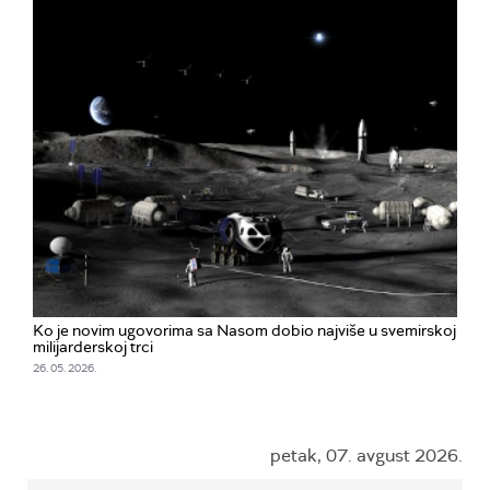
Ko je novim ugovorima sa Nasom dobio najviše u svemirskoj
milijarderskoj trci
26. 05. 2026.
petak, 07. avgust 2026.