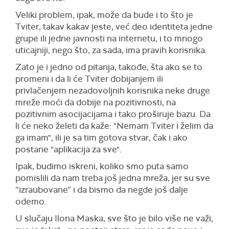
Veliki problem, ipak, može da bude i to što je
Tviter, takav kakav jeste, već deo identiteta jedne
grupe ili jedne javnosti na internetu, i to mnogo
uticajniji, nego što, za sada, ima pravih korisnika.
Zato je i jedno od pitanja, takođe, šta ako se to
promeni i da li će Tviter dobijanjem ili
privlačenjem nezadovoljnih korisnika neke druge
mreže moći da dobije na pozitivnosti, na
pozitivnim asocijacijama i tako proširuje bazu. Da
li će neko želeti da kaže: "Nemam Tviter i želim da
ga imam", ili je sa tim gotova stvar, čak i ako
postane "aplikacija za sve".
Ipak, budimo iskreni, koliko smo puta samo
pomislili da nam treba još jedna mreža, jer su sve
“izraubovane“ i da bismo da negde još dalje
odemo.
U slučaju Ilona Maska, sve što je bilo više ne važi,