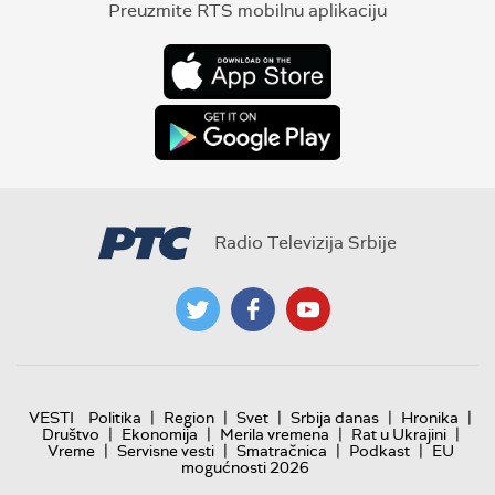
Preuzmite RTS mobilnu aplikaciju
Radio Televizija Srbije
|
|
|
|
|
VESTI
Politika
Region
Svet
Srbija danas
Hronika
|
|
|
|
Društvo
Ekonomija
Merila vremena
Rat u Ukrajini
|
|
|
|
Vreme
Servisne vesti
Smatračnica
Podkast
EU
mogućnosti 2026