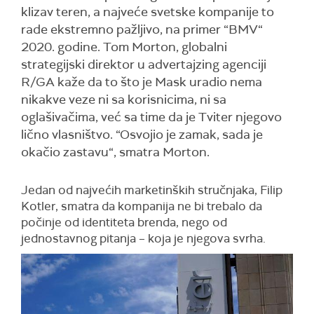
klizav teren, a najveće svetske kompanije to
rade ekstremno pažljivo, na primer “BMV“
2020. godine. Tom Morton, globalni
strategijski direktor u advertajzing agenciji
R/GA kaže da to što je Mask uradio nema
nikakve veze ni sa korisnicima, ni sa
oglašivačima, već sa time da je Tviter njegovo
lično vlasništvo. “Osvojio je zamak, sada je
okačio zastavu“, smatra Morton.
Jedan od najvećih marketinških stručnjaka, Filip
Kotler, smatra da k
ompanija ne bi trebalo da
počinje
od
identiteta brenda,
nego od
jednostavnog pitanja – koja je njegova svrha
.