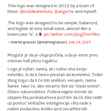
This logo was designed in 2012 by a team of
three.
@toddwaterbury
,
@angyche
and myself,
The logo was designed to be simple, balanced,
and legible at very small sizes, almost like a
lowercase "e", a 🧵
pic.twitter.com/pogZnorRko
— martin grasser (@martingrasser)
July 24, 2023
Moguće je da je oluja počela, a da je vetar prvo
oduvao baš pticu rugalicu.
Logo je ružan, zaista, ali i ružno ima svoju
estetiku. A da li ćemo prestati da koristimo
Tviter
zbog toga i da li će biti uništen, verujem, nema
šanse. Iako će, ako stvarno želi da "vlada svime",
čitavo rukovodstvo
Tvitera
najpre morati da
objasni šta podrazumeva pod tim da će
Eks
raditi
uz pomoć veštačke inteligencije i šta rade s
našim podacima, koliko god oni jeftini bili.