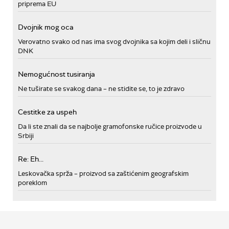
priprema EU
Dvojnik mog oca
Verovatno svako od nas ima svog dvojnika sa kojim deli i sličnu
DNK
Nemogućnost tusiranja
Ne tuširate se svakog dana – ne stidite se, to je zdravo
Cestitke za uspeh
Da li ste znali da se najbolje gramofonske ručice proizvode u
Srbiji
Re: Eh...
Leskovačka sprža – proizvod sa zaštićenim geografskim
poreklom