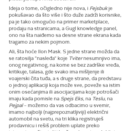
Ideja o tome, očigledno nije nova, i
Fejsbuk
je
pokušavao da što više i što duže zadrži korisnike,
pa je tako omogućio na primer
marketplace,
prodaju na stranicama,
a
Gugl
knowledge panel,
ono na šta naiđemo sa desne strane ekrana kada
tragamo za nekim pojmom.
Ali, šta hoće Ilon Mask. S jedne strane možda da
se ratosilja “nasleđa“ koje
Tviter
nesumnjivo ima,
onog negativnog, na kome se bez zadrške vređa,
kritikuje, talasa, gde svako ima mišljenje ili
voajerski čita tuđa, a s druge strane, da predstavu
o jednoj aplikaciji koja može sve, poveže sa istim
onim osećanjima ili asocijacijama koje potrošači
imaju kada pomisle na
Spejs Eks
, na
Teslu
, na
Pejpal
– možemo da vas odbacimo u svemir,
imamo najbolji (najprepoznatljiviji) električni
automobil na svetu, na tri klika registruješ
prodavnicu i rešiš problem uplate preko