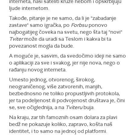
interneta, naši sateliti kruže nebom i opskrbljuju
ljude internetom.
Takođe, pitanje je ne samo, da li je "zabadanje
zastave" samo igračka, po
Forbsu
ponovo
najbogatijeg čoveka na svetu, nego šta taj "novi"
Tviter
može da uradi sa Teslom i kakva bi ta
povezanost mogla da bude.
A moguće je, sasvim, da svedočimo ideji ne samo
o aplikaciji za sve i svakog, jer nije nova, nego o
rađanju novog interneta.
Umesto jednog, otvorenog, širokog,
neograničenog, više zatvorenih, manjih,
bezbednosno ne toliko propustljivih protokola,
jer ta podeljenost ili podvojenost društava je, čini
se, sve očiglednija, a na
Tviteru
buja.
Na kraju, zar tih famoznih osam dolara za plavi
bedž ne pokazuje koliko, zapravo, košta naš
identitet, i to samo na jednoj od platformi.