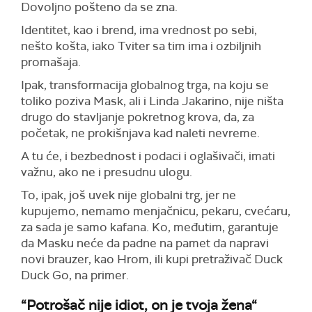
Dovoljno pošteno da se zna.
Identitet, kao i brend, ima vrednost po sebi,
nešto košta, iako Tviter sa tim ima i ozbiljnih
promašaja.
Ipak, transformacija globalnog trga, na koju se
toliko poziva Mask, ali i Linda Jakarino, nije ništa
drugo do stavljanje pokretnog krova, da, za
početak, ne prokišnjava kad naleti nevreme.
A tu će, i bezbednost i podaci i oglašivači, imati
važnu, ako ne i presudnu ulogu.
To, ipak, još uvek nije globalni trg, jer ne
kupujemo, nemamo menjačnicu, pekaru, cvećaru,
za sada je samo kafana. Ko, međutim, garantuje
da Masku neće da padne na pamet da napravi
novi brauzer, kao Hrom, ili kupi pretraživač Duck
Duck Go, na primer.
“
Potrošač nije idiot, on je tvoja žena“