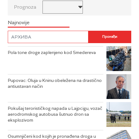
Prognoza
Najnovije
Pola tone droge zaplenjeno kod Smedereva
Pupovac: Oluja u Kninu obeležena na drastično
antiustavan način
Pokušaj terorističkog napada u Lajpcigu, vozač
aerodromskog autobusa šutnuo dron sa
eksplozivom
Osumnjičeni kod kojih je pronađena droga u