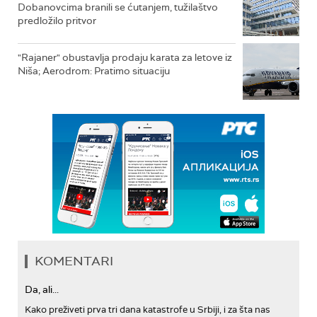
Dobanovcima branili se ćutanjem, tužilaštvo
predložilo pritvor
"Rajaner" obustavlja prodaju karata za letove iz
Niša; Aerodrom: Pratimo situaciju
KOMENTARI
Da, ali...
Kako preživeti prva tri dana katastrofe u Srbiji, i za šta nas