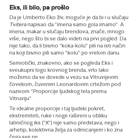
Eks, ili bilo, pa prošlo
Da je Umberto Eko živ, moguće je da bi i u slučaju
Tvitera
napisao da “imena samo gola imamo“. A
imena, makar u slučaju brendova, znače, mnogo
više, nego što bi se dalo videti na prvi pogled. Da
nije tako, da li bismo “koka-kolu“ pili na isti način
na koji bismo pili samo “kolu“ po vrelom danu.
Semiotički, znakovno, ako se pogleda Eks i
sveukupni logo krovnog brenda, vrlo lako
možemo da se dovede u vezu sa Vitruvijevim
čovekom, čuvenim Leonardovim crtežom pod
nazivom “Proporcije ljudskog tela prema
Vitruviju“.
Te idealne proporcije i taj ljudski pokret,
ekstremiteti, ruke i noge rašireni u obliku
latiničnog iks ("X") nije samo predstava, nego i
arhetip, kolektivna želja za odmicanjem i ko zna
čega sve ne.