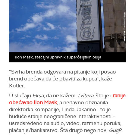
Ilon Mask, stečajni upravnik superćelijskih oluja
“
Svrha brenda odgovara na pitanje koji posao
brend obećava da će obaviti za kupca“,
kaže
Kotler.
U slučaju
Eksa
, da ne kažem
Tvitera
, što je i
ranije
obećavao Ilon Mask
, a nedavno obznanila
direktorka kompanije, Linda Jakarino - to je
buduće stanje neograničene interaktivnosti –
usredsređeno na audio, video, razmenu poruka,
plaćanje/bankarstvo. Šta drugo nego novi
Gugl
?