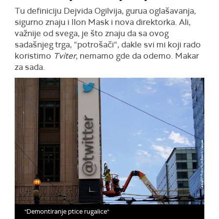
Tu definiciju Dejvida Ogilvija, gurua oglašavanja,
sigurno znaju i Ilon Mask i nova direktorka. Ali,
važnije od svega, je što znaju da sa ovog
sadašnjeg trga, “potrošači“, dakle svi mi koji rado
koristimo
Tviter
, nemamo gde da odemo. Makar
za sada.
"Demontiranje ptice rugalice"