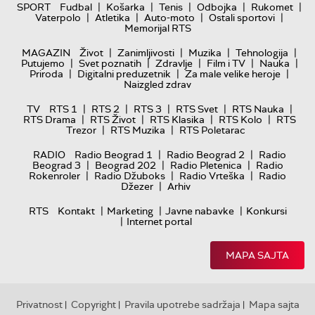
|
|
|
|
|
SPORT
Fudbal
Košarka
Tenis
Odbojka
Rukomet
|
|
|
|
Vaterpolo
Atletika
Auto-moto
Ostali sportovi
Memorijal RTS
|
|
|
|
MAGAZIN
Život
Zanimljivosti
Muzika
Tehnologija
|
|
|
|
|
Putujemo
Svet poznatih
Zdravlje
Film i TV
Nauka
|
|
|
Priroda
Digitalni preduzetnik
Za male velike heroje
Naizgled zdrav
|
|
|
|
|
TV
RTS 1
RTS 2
RTS 3
RTS Svet
RTS Nauka
|
|
|
|
RTS Drama
RTS Život
RTS Klasika
RTS Kolo
RTS
|
|
Trezor
RTS Muzika
RTS Poletarac
|
|
RADIO
Radio Beograd 1
Radio Beograd 2
Radio
|
|
|
Beograd 3
Beograd 202
Radio Pletenica
Radio
|
|
|
Rokenroler
Radio Džuboks
Radio Vrteška
Radio
|
Džezer
Arhiv
|
|
|
RTS
Kontakt
Marketing
Javne nabavke
Konkursi
|
Internet portal
MAPA SAJTA
Privatnost
Copyright
Pravila upotrebe sadržaja
Mapa sajta
|
|
|