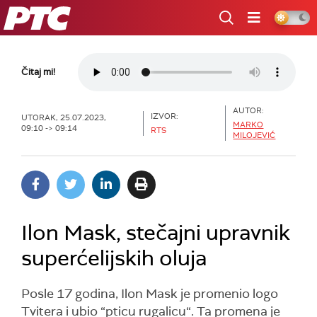
RTS
Čitaj mi!
AUTOR:
IZVOR:
UTORAK, 25.07.2023,
MARKO
09:10 -> 09:14
RTS
MILOJEVIĆ
Ilon Mask, stečajni upravnik
superćelijskih oluja
Posle 17 godina, Ilon Mask je promenio logo
Tvitera i ubio “pticu rugalicu“. Ta promena je