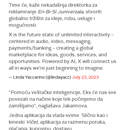
Time će, kaže nekadašnja direktorka za
reklamiranje
En-Bi-Si Juniverzala
, stvoriti
globalno tržište za ideje, robu, usluge i
mogućnosti.
X is the future state of unlimited interactivity –
centered in audio, video, messaging,
payments/banking – creating a global
marketplace for ideas, goods, services, and
opportunities. Powered by AI, X will connect us
all in ways we’re just beginning to imagine.
— Linda Yaccarino (@lindayacc)
July 23, 2023
“Pomoću veštačke inteligencije, Eks će nas sve
povezati na načine koje tek počinjemo da
zamišljamo“, naglašava Jakarinova.
Jedna aplikacija da vlada svime. Slično kao i
kineski
Vičet
, aplikacija za razmenu poruka,
plaćanja, kupovinu, dostavu...