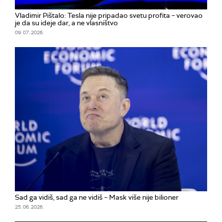
Vladimir Pištalo: Tesla nije pripadao svetu profita – verovao
je da su ideje dar, a ne vlasništvo
09. 07. 2026.
Sad ga vidiš, sad ga ne vidiš – Mask više nije bilioner
25. 06. 2026.