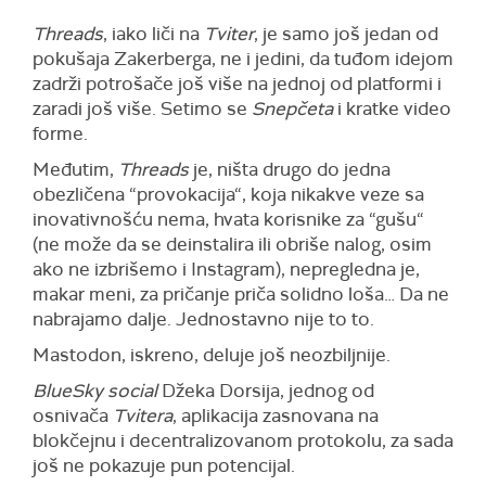
Threads
,
iako liči na
Tviter
, je samo još jedan od
pokušaja Zakerberga, ne i jedini, da tuđom idejom
zadrži potrošače još više na jednoj od platformi i
zaradi još više. Setimo se
Snepčeta
i kratke video
forme.
Međutim,
Threads
je, ništa drugo do jedna
obezličena “provokacija“, koja nikakve veze sa
inovativnošću nema, hvata korisnike za “gušu“
(ne može da se deinstalira ili obriše nalog, osim
ako ne izbrišemo i Instagram), nepregledna je,
makar meni, za pričanje priča solidno loša… Da ne
nabrajamo dalje. Jednostavno nije to to.
Mastodon, iskreno, deluje još neozbiljnije.
BlueSky
social
Džeka Dorsija, jednog od
osnivača
Tvitera
,
aplikacija zasnovana na
blokčejnu i decentralizovanom protokolu, za sada
još ne pokazuje pun potencijal.