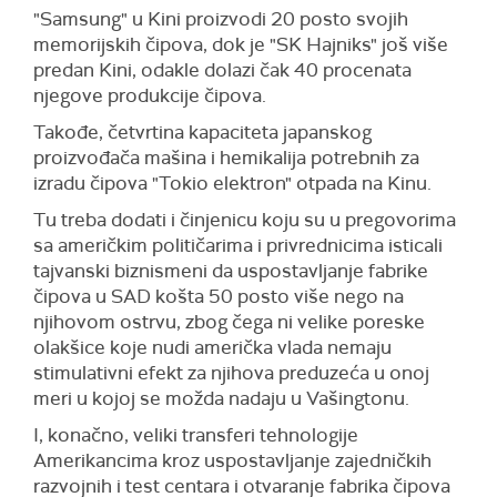
"Samsung" u Kini proizvodi 20 posto svojih
memorijskih čipova, dok je "SK Hajniks" još više
predan Kini, odakle dolazi čak 40 procenata
njegove produkcije čipova.
Takođe, četvrtina kapaciteta japanskog
proizvođača mašina i hemikalija potrebnih za
izradu čipova "Tokio elektron" otpada na Kinu.
Tu treba dodati i činjenicu koju su u pregovorima
sa američkim političarima i privrednicima isticali
tajvanski biznismeni da uspostavljanje fabrike
čipova u SAD košta 50 posto više nego na
njihovom ostrvu, zbog čega ni velike poreske
olakšice koje nudi američka vlada nemaju
stimulativni efekt za njihova preduzeća u onoj
meri u kojoj se možda nadaju u Vašingtonu.
I, konačno, veliki transferi tehnologije
Amerikancima kroz uspostavljanje zajedničkih
razvojnih i test centara i otvaranje fabrika čipova