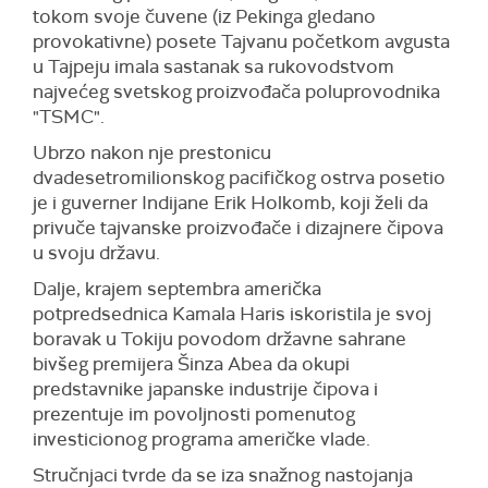
tokom svoje čuvene (iz Pekinga gledano
provokativne) posete Tajvanu početkom avgusta
u Tajpeju imala sastanak sa rukovodstvom
najvećeg svetskog proizvođača poluprovodnika
"TSMC".
Ubrzo nakon nje prestonicu
dvadesetromilionskog pacifičkog ostrva posetio
je i guverner Indijane Erik Holkomb, koji želi da
privuče tajvanske proizvođače i dizajnere čipova
u svoju državu.
Dalje, krajem septembra američka
potpredsednica Kamala Haris iskoristila je svoj
boravak u Tokiju povodom državne sahrane
bivšeg premijera Šinza Abea da okupi
predstavnike japanske industrije čipova i
prezentuje im povoljnosti pomenutog
investicionog programa američke vlade.
Stručnjaci tvrde da se iza snažnog nastojanja