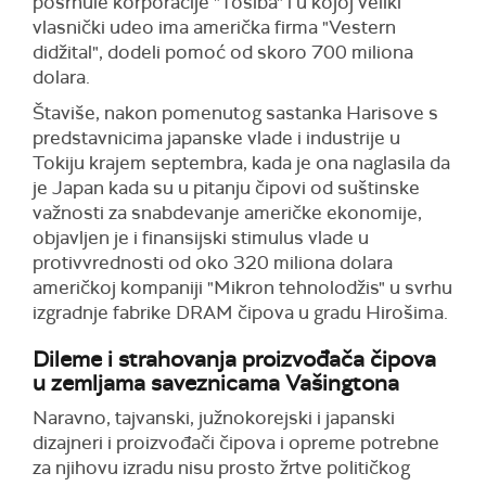
posrnule korporacije "Tošiba" i u kojoj veliki
vlasnički udeo ima američka firma "Vestern
didžital", dodeli pomoć od skoro 700 miliona
dolara.
Štaviše, nakon pomenutog sastanka Harisove s
predstavnicima japanske vlade i industrije u
Tokiju krajem septembra, kada je ona naglasila da
je Japan kada su u pitanju čipovi od suštinske
važnosti za snabdevanje američke ekonomije,
objavljen je i finansijski stimulus vlade u
protivvrednosti od oko 320 miliona dolara
američkoj kompaniji "Mikron tehnolodžis" u svrhu
izgradnje fabrike DRAM čipova u gradu Hirošima.
Dileme i strahovanja proizvođača čipova
u zemljama saveznicama Vašingtona
Naravno, tajvanski, južnokorejski i japanski
dizajneri i proizvođači čipova i opreme potrebne
za njihovu izradu nisu prosto žrtve političkog