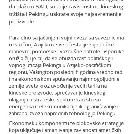
da ulažu u SAD, smanje zavisnost od kineskog
tržišta i Pekingu uskrate svoje najsavremenije
proizvode.
Paralelno sa jačanjem vojnih veza sa saveznicima
u Istočnoj Aziji kroz sve učestalije zajedničke
manevre, pomorske i vazdušne patrole i isporuke
oružja čiji je cilj da se obuzda rast političkog i
vojnog uticaja Pekinga u Azijsko-pacifičkom
regionu, Vašington poslednjih godina vredno radi
i na ekonomskom sputavanju najmnogoljudnije
zemlje sveta kroz uvođenje većih tarifa na
kineske proizvode, sprečavanje kineskog
ulaganja u strateške sektore kao što su
energetika i telekomunikacije ili ograničavanje i
zabrana izvoza naprednih tehnologija Pekingu.
Ekonomsku komponentu te blokovske strategije
koja uključuje i smanjivanje zavisnosti američkih i