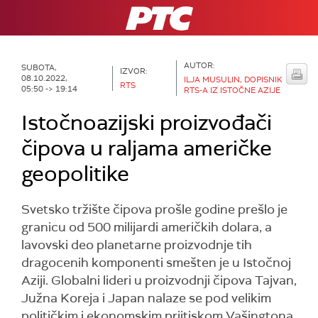
RTS
AUTOR:
SUBOTA,
IZVOR:
08.10.2022,
ILJA MUSULIN, DOPISNIK
RTS
05:50 -> 19:14
RTS-A IZ ISTOČNE AZIJE
Istočnoazijski proizvođači
čipova u raljama američke
geopolitike
Svetsko tržište čipova prošle godine prešlo je
granicu od 500 milijardi američkih dolara, a
lavovski deo planetarne proizvodnje tih
dragocenih komponenti smešten je u Istočnoj
Aziji. Globalni lideri u proizvodnji čipova Tajvan,
Južna Koreja i Japan nalaze se pod velikim
političkim i ekonomskim priitiskom Vašingtona