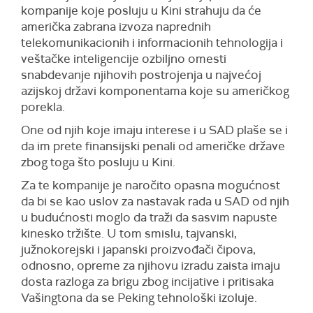
kompanije koje posluju u Kini strahuju da će
američka zabrana izvoza naprednih
telekomunikacionih i informacionih tehnologija i
veštačke inteligencije ozbiljno omesti
snabdevanje njihovih postrojenja u najvećoj
azijskoj državi komponentama koje su američkog
porekla.
One od njih koje imaju interese i u SAD plaše se i
da im prete finansijski penali od američke države
zbog toga što posluju u Kini.
Za te kompanije je naročito opasna mogućnost
da bi se kao uslov za nastavak rada u SAD od njih
u budućnosti moglo da traži da sasvim napuste
kinesko tržište. U tom smislu, tajvanski,
južnokorejski i japanski proizvođači čipova,
odnosno, opreme za njihovu izradu zaista imaju
dosta razloga za brigu zbog incijative i pritisaka
Vašingtona da se Peking tehnološki izoluje.