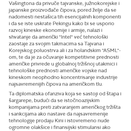
Vašingtona da privuče tajvanske, južnokorejske i
japanske proizvođače čipova, pored želje da se
nadomesti nestašica tih esencijalnih komponenti
i da se iste uskrate Pekingu kako bi se usporio
razvoj kineske ekonomije i armije, nalazi i
shvatanje da američki "Intel" već tehnološki
zaostaje za svojim takmacima sa Tajvana i
Korejskog poluostrva ali i za holandskim "ASML"-
om, te da je za očuvanje kompetitivne prednosti
američke privrede u globalnoj tržišnoj utakmici i
tehnološke prednosti američke vojske nad
kineskom neophodno koncentrisanje industrije
najsavremenijih čipova na američkom tlu.
Ta diplomatska ofanziva koja se sastoji od štapa i
šargarepe, budući da se istočnoazijskim
kompanijama preti zatvaranjem američkog tržišta
i sankcijama ako nastave da najsavremenije
tehnologije prodaju Kini i istovremeno nude
ogromne olakšice i finansijski stimulansi ako