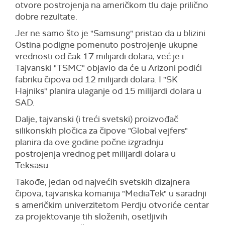
otvore postrojenja na američkom tlu daje prilično
dobre rezultate.
Jer ne samo što je "Samsung" pristao da u blizini
Ostina podigne pomenuto postrojenje ukupne
vrednosti od čak 17 milijardi dolara, već je i
Tajvanski "TSMC" objavio da će u Arizoni podići
fabriku čipova od 12 milijardi dolara. I "SK
Hajniks" planira ulaganje od 15 milijardi dolara u
SAD.
Dalje, tajvanski (i treći svetski) proizvođač
silikonskih pločica za čipove "Global vejfers"
planira da ove godine počne izgradnju
postrojenja vrednog pet milijardi dolara u
Teksasu.
Takođe, jedan od najvećih svetskih dizajnera
čipova, tajvanska komanija "MediaTek" u saradnji
s američkim univerzitetom Perdju otvoriće centar
za projektovanje tih složenih, osetljivih