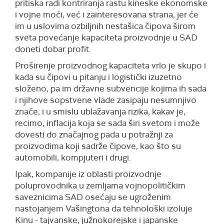
pritiska radi kontriranja rastu kineske ekonomske
i vojne moći, već i zainteresovana strana, jer će
im u uslovima ozbiljnih nestašica čipova širom
sveta povećanje kapaciteta proizvodnje u SAD
doneti dobar profit.
Proširenje proizvodnog kapaciteta vrlo je skupo i
kada su čipovi u pitanju i logistički izuzetno
složeno, pa im državne subvencije kojima ih sada
i njihove sopstvene vlade zasipaju nesumnjivo
znače, i u smislu ublažavanja rizika, kakav je,
recimo, inflacija koja se sada širi svetom i može
dovesti do značajnog pada u potražnji za
proizvodima koji sadrže čipove, kao što su
automobili, kompjuteri i drugi.
Ipak, kompanije iz oblasti proizvodnje
poluprovodnika u zemljama vojnopolitičkim
saveznicima SAD osećaju se ugroženim
nastojanjem Vašingtona da tehnološki izoluje
Kinu - tajvanske, južnokorejske i japanske