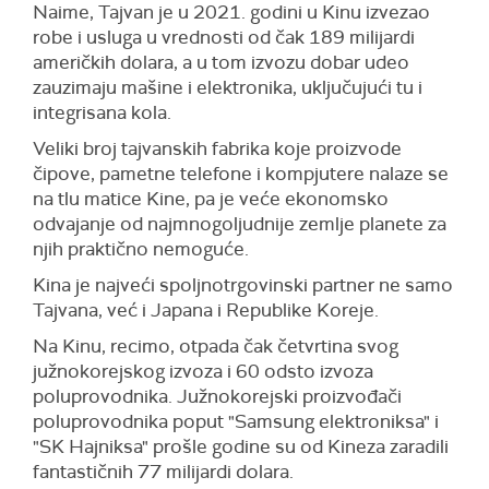
Naime, Tajvan je u 2021. godini u Kinu izvezao
robe i usluga u vrednosti od čak 189 milijardi
američkih dolara, a u tom izvozu dobar udeo
zauzimaju mašine i elektronika, uključujući tu i
integrisana kola.
Veliki broj tajvanskih fabrika koje proizvode
čipove, pametne telefone i kompjutere nalaze se
na tlu matice Kine, pa je veće ekonomsko
odvajanje od najmnogoljudnije zemlje planete za
njih praktično nemoguće.
Kina je najveći spoljnotrgovinski partner ne samo
Tajvana, već i Japana i Republike Koreje.
Na Kinu, recimo, otpada čak četvrtina svog
južnokorejskog izvoza i 60 odsto izvoza
poluprovodnika. Južnokorejski proizvođači
poluprovodnika poput "Samsung elektroniksa" i
"SK Hajniksa" prošle godine su od Kineza zaradili
fantastičnih 77 milijardi dolara.