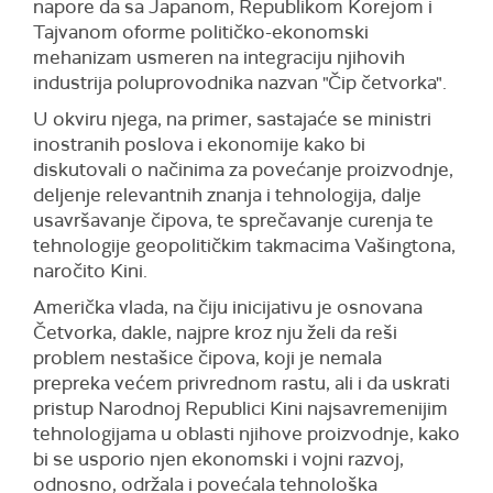
napore da sa Japanom, Republikom Korejom i
Tajvanom oforme političko-ekonomski
mehanizam usmeren na integraciju njihovih
industrija poluprovodnika nazvan "Čip četvorka".
U okviru njega, na primer, sastajaće se ministri
inostranih poslova i ekonomije kako bi
diskutovali o načinima za povećanje proizvodnje,
deljenje relevantnih znanja i tehnologija, dalje
usavršavanje čipova, te sprečavanje curenja te
tehnologije geopolitičkim takmacima Vašingtona,
naročito Kini.
Američka vlada, na čiju inicijativu je osnovana
Četvorka, dakle, najpre kroz nju želi da reši
problem nestašice čipova, koji je nemala
prepreka većem privrednom rastu, ali i da uskrati
pristup Narodnoj Republici Kini najsavremenijim
tehnologijama u oblasti njihove proizvodnje, kako
bi se usporio njen ekonomski i vojni razvoj,
odnosno, održala i povećala tehnološka