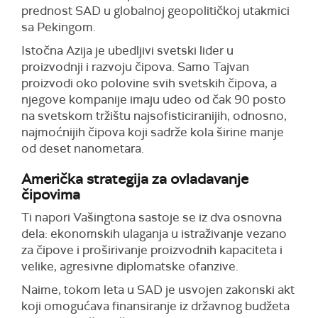
prednost SAD u globalnoj geopolitičkoj utakmici
sa Pekingom.
Istočna Azija je ubedljivi svetski lider u
proizvodnji i razvoju čipova. Samo Tajvan
proizvodi oko polovine svih svetskih čipova, a
njegove kompanije imaju udeo od čak 90 posto
na svetskom tržištu najsofisticiranijih, odnosno,
najmoćnijih čipova koji sadrže kola širine manje
od deset nanometara.
Američka strategija za ovladavanje
čipovima
Ti napori Vašingtona sastoje se iz dva osnovna
dela: ekonomskih ulaganja u istraživanje vezano
za čipove i proširivanje proizvodnih kapaciteta i
velike, agresivne diplomatske ofanzive.
Naime, tokom leta u SAD je usvojen zakonski akt
koji omogućava finansiranje iz državnog budžeta