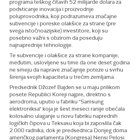
programa teškog čitavih 52 milijarde dolara za
podsticanje inovacija i proizvodnje
poluprovodnika, koji podrazumeva značajne
subvencije i poreske olakšice za strane (pre
svega istočnoazijske) investitore, koji su
posebno važni s obzirom da poseduju
najnaprednije tehnologije.
Te subvencije i olakšice za strane kompanije,
međutim, uslovljene su time da one deset godina
ne smeju da naprave značajnije poteze u svrhu
širenja svojih kapaciteta u trećim zemljama.
Predsednik Džozef Bajden se u maju prilikom
posete Republici Koreji najpre, direktno s
aerodroma, uputio u fabriku "Samsung
elektroniksa" koja je šest meseci ranije obećala
kolosalno ulaganje u novu fabriku naprednih
logičkih čipova u Teksasu koja bi zaposlila čak
2.000 radnika, dok je predsednica Donjeg doma
američkog parlamenta (Kongresa) Nensi Pelosi