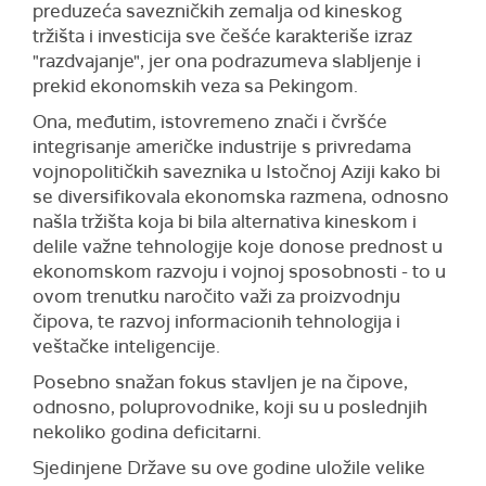
preduzeća savezničkih zemalja od kineskog
tržišta i investicija sve češće karakteriše izraz
"razdvajanje", jer ona podrazumeva slabljenje i
prekid ekonomskih veza sa Pekingom.
Ona, međutim, istovremeno znači i čvršće
integrisanje američke industrije s privredama
vojnopolitičkih saveznika u Istočnoj Aziji kako bi
se diversifikovala ekonomska razmena, odnosno
našla tržišta koja bi bila alternativa kineskom i
delile važne tehnologije koje donose prednost u
ekonomskom razvoju i vojnoj sposobnosti - to u
ovom trenutku naročito važi za proizvodnju
čipova, te razvoj informacionih tehnologija i
veštačke inteligencije.
Posebno snažan fokus stavljen je na čipove,
odnosno, poluprovodnike, koji su u poslednjih
nekoliko godina deficitarni.
Sjedinjene Države su ove godine uložile velike