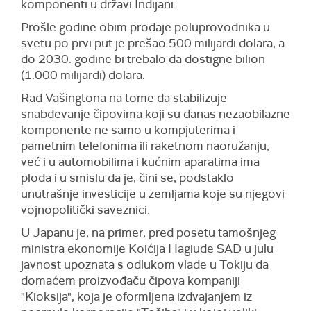
komponenti u državi Indijani.
Prošle godine obim prodaje poluprovodnika u
svetu po prvi put je prešao 500 milijardi dolara, a
do 2030. godine bi trebalo da dostigne bilion
(1.000 milijardi) dolara.
Rad Vašingtona na tome da stabilizuje
snabdevanje čipovima koji su danas nezaobilazne
komponente ne samo u kompjuterima i
pametnim telefonima ili raketnom naoružanju,
već i u automobilima i kućnim aparatima ima
ploda i u smislu da je, čini se, podstaklo
unutrašnje investicije u zemljama koje su njegovi
vojnopolitički saveznici.
U Japanu je, na primer, pred posetu tamošnjeg
ministra ekonomije Koićija Hagiude SAD u julu
javnost upoznata s odlukom vlade u Tokiju da
domaćem proizvođaču čipova kompaniji
"Kioksija", koja je oformljena izdvajanjem iz